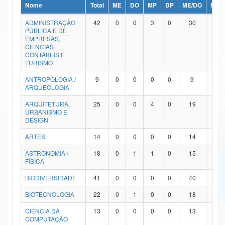
Nome
Total
ME
DO
MP
DP
ME/DO
MP/
Ministério da Ciência, Tecnologia, Inovações e Comunicações
ADMINISTRAÇÃO
42
0
0
3
0
30
9
PÚBLICA E DE
Ministério do Meio Ambiente
EMPRESAS,
CIÊNCIAS
Ministério do Turismo
CONTÁBEIS E
TURISMO
Ministério do Desenvolvimento Regional
ANTROPOLOGIA /
9
0
0
0
0
9
0
ARQUEOLOGIA
Controladoria-Geral da União
ARQUITETURA,
25
0
0
4
0
19
2
URBANISMO E
Ministério da Mulher, da Família e dos Direitos Humanos
DESIGN
Secretaria-Geral
ARTES
14
0
0
0
0
14
0
ASTRONOMIA /
18
0
1
1
0
15
1
Secretaria de Governo
FÍSICA
Gabinete de Segurança Institucional
BIODIVERSIDADE
41
0
0
0
0
40
1
Advocacia-Geral da União
BIOTECNOLOGIA
22
0
1
0
0
18
3
CIÊNCIA DA
13
0
0
0
0
13
0
Banco Central do Brasil
COMPUTAÇÃO