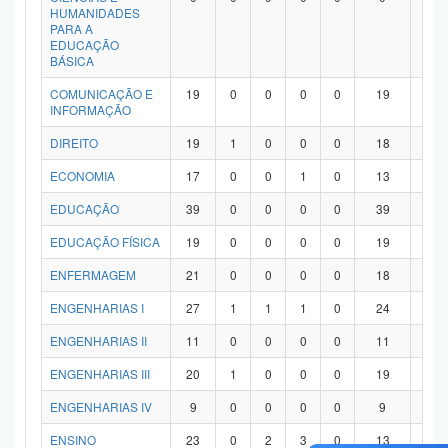
HUMANIDADES
PARA A
EDUCAÇÃO
BÁSICA
COMUNICAÇÃO E
19
0
0
0
0
19
0
INFORMAÇÃO
DIREITO
19
1
0
0
0
18
0
ECONOMIA
17
0
0
1
0
13
3
EDUCAÇÃO
39
0
0
0
0
39
0
EDUCAÇÃO FÍSICA
19
0
0
0
0
19
0
ENFERMAGEM
21
0
0
0
0
18
3
ENGENHARIAS I
27
1
1
1
0
24
0
ENGENHARIAS II
11
0
0
0
0
11
0
ENGENHARIAS III
20
1
0
0
0
19
0
ENGENHARIAS IV
9
0
0
0
0
9
0
ENSINO
23
0
2
3
0
13
5