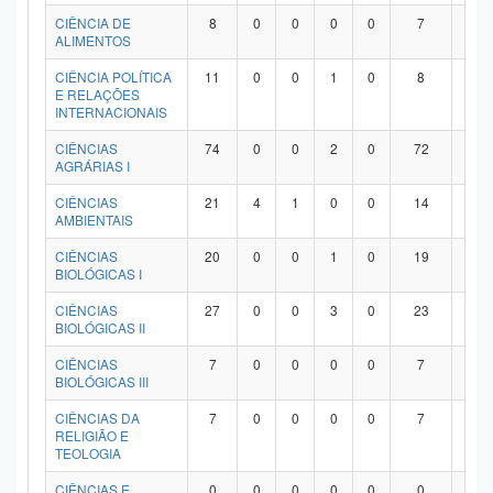
Planalto
CIÊNCIA DE
8
0
0
0
0
7
1
ALIMENTOS
CIÊNCIA POLÍTICA
11
0
0
1
0
8
2
E RELAÇÕES
INTERNACIONAIS
CIÊNCIAS
74
0
0
2
0
72
0
AGRÁRIAS I
CIÊNCIAS
21
4
1
0
0
14
2
AMBIENTAIS
CIÊNCIAS
20
0
0
1
0
19
0
BIOLÓGICAS I
CIÊNCIAS
27
0
0
3
0
23
1
BIOLÓGICAS II
CIÊNCIAS
7
0
0
0
0
7
0
BIOLÓGICAS III
CIÊNCIAS DA
7
0
0
0
0
7
0
RELIGIÃO E
TEOLOGIA
CIÊNCIAS E
0
0
0
0
0
0
0