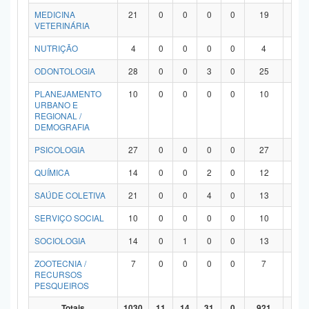
MEDICINA
21
0
0
0
0
19
2
VETERINÁRIA
NUTRIÇÃO
4
0
0
0
0
4
0
ODONTOLOGIA
28
0
0
3
0
25
0
PLANEJAMENTO
10
0
0
0
0
10
0
URBANO E
REGIONAL /
DEMOGRAFIA
PSICOLOGIA
27
0
0
0
0
27
0
QUÍMICA
14
0
0
2
0
12
0
SAÚDE COLETIVA
21
0
0
4
0
13
4
SERVIÇO SOCIAL
10
0
0
0
0
10
0
SOCIOLOGIA
14
0
1
0
0
13
0
ZOOTECNIA /
7
0
0
0
0
7
0
RECURSOS
PESQUEIROS
Totais
1030
11
14
31
0
921
53