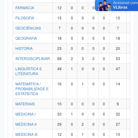
FARMÁCIA
12
0
0
0
0
12
0
FILOSOFIA
15
0
0
0
0
15
0
GEOCIÊNCIAS
7
0
0
0
0
7
0
GEOGRAFIA
18
0
0
0
0
18
0
HISTÓRIA
23
0
0
0
0
20
3
INTERDISCIPLINAR
68
2
3
2
0
53
8
LINGUÍSTICA E
48
1
0
0
0
47
0
LITERATURA
MATEMÁTICA /
16
0
1
0
0
14
1
PROBABILIDADE E
ESTATÍSTICA
MATERIAIS
10
0
0
0
0
9
1
MEDICINA I
33
1
0
0
0
32
0
MEDICINA II
29
0
2
0
0
27
0
MEDICINA III
12
0
1
0
0
10
1