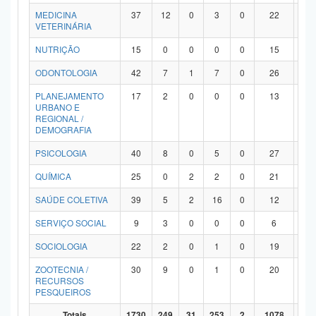
MEDICINA
37
12
0
3
0
22
0
VETERINÁRIA
NUTRIÇÃO
15
0
0
0
0
15
0
ODONTOLOGIA
42
7
1
7
0
26
1
PLANEJAMENTO
17
2
0
0
0
13
2
URBANO E
REGIONAL /
DEMOGRAFIA
PSICOLOGIA
40
8
0
5
0
27
0
QUÍMICA
25
0
2
2
0
21
0
SAÚDE COLETIVA
39
5
2
16
0
12
4
SERVIÇO SOCIAL
9
3
0
0
0
6
0
SOCIOLOGIA
22
2
0
1
0
19
0
ZOOTECNIA /
30
9
0
1
0
20
0
RECURSOS
PESQUEIROS
Totais
1730
249
31
253
2
1078
11