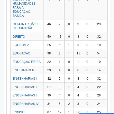
HUMANIDADES
PARA A
EDUCAÇÃO
BÁSICA
COMUNICAÇÃO E
46
2
0
9
0
29
6
INFORMAÇÃO
DIREITO
50
13
0
3
0
32
2
ECONOMIA
25
5
1
5
0
10
4
EDUCAÇÃO
98
8
1
15
0
54
2
EDUCAÇÃO FÍSICA
22
1
0
1
0
19
1
ENFERMAGEM
29
4
0
6
0
14
5
ENGENHARIAS I
42
5
0
4
0
32
1
ENGENHARIAS II
27
0
1
4
0
22
0
ENGENHARIAS III
39
4
0
4
0
28
3
ENGENHARIAS IV
34
5
2
3
0
24
0
ENSINO
87
12
1
36
0
25
1