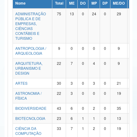
Nome
Total
ME
DO
MP
DP
ME/DO
MP/
Ministério da Ciência, Tecnologia, Inovações e Comunicações
ADMINISTRAÇÃO
75
13
0
24
0
29
9
PÚBLICA E DE
Ministério do Meio Ambiente
EMPRESAS,
CIÊNCIAS
Ministério do Turismo
CONTÁBEIS E
TURISMO
Ministério do Desenvolvimento Regional
ANTROPOLOGIA /
9
0
0
0
0
9
0
ARQUEOLOGIA
Controladoria-Geral da União
ARQUITETURA,
22
7
0
4
0
9
2
URBANISMO E
Ministério da Mulher, da Família e dos Direitos Humanos
DESIGN
Secretaria-Geral
ARTES
30
3
0
3
0
21
3
ASTRONOMIA /
22
3
0
0
0
19
0
Secretaria de Governo
FÍSICA
Gabinete de Segurança Institucional
BIODIVERSIDADE
43
6
0
2
0
35
0
Advocacia-Geral da União
BIOTECNOLOGIA
23
6
1
1
0
13
2
CIÊNCIA DA
33
7
1
2
0
19
4
Banco Central do Brasil
COMPUTAÇÃO