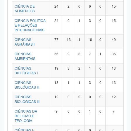
Planalto
CIÊNCIA DE
24
2
0
6
0
15
1
ALIMENTOS
CIÊNCIA POLÍTICA
24
0
1
3
0
15
5
E RELAÇÕES
INTERNACIONAIS
CIÊNCIAS
77
13
1
10
0
49
4
AGRÁRIAS I
CIÊNCIAS
56
9
3
7
1
35
1
AMBIENTAIS
CIÊNCIAS
19
3
2
1
0
13
0
BIOLÓGICAS I
CIÊNCIAS
18
1
1
3
0
13
0
BIOLÓGICAS II
CIÊNCIAS
12
0
0
0
0
12
0
BIOLÓGICAS III
CIÊNCIAS DA
9
0
0
1
0
7
1
RELIGIÃO E
TEOLOGIA
CIÊNCIAS E
0
0
0
0
0
0
0