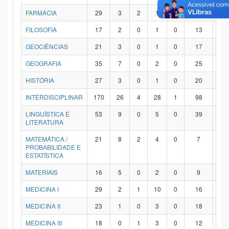
FARMÁCIA
29
3
2
1
0
21
2
FILOSOFIA
17
2
0
1
0
13
1
GEOCIÊNCIAS
21
3
0
1
0
17
0
GEOGRAFIA
35
7
0
2
0
25
1
HISTÓRIA
27
3
0
1
0
20
3
INTERDISCIPLINAR
170
26
4
28
1
98
1
LINGUÍSTICA E
53
9
0
5
0
39
0
LITERATURA
MATEMÁTICA /
21
8
2
4
0
7
0
PROBABILIDADE E
ESTATÍSTICA
MATERIAIS
16
5
0
2
0
9
0
MEDICINA I
29
2
1
10
0
16
0
MEDICINA II
23
1
0
3
0
18
1
MEDICINA III
18
0
1
3
0
12
2