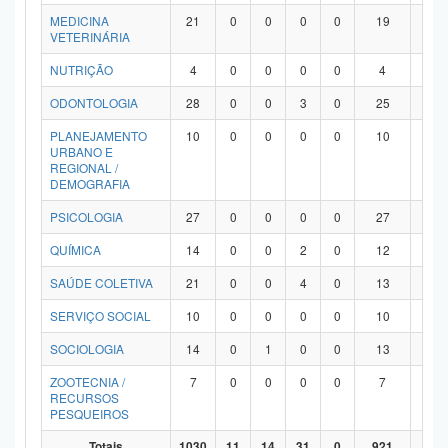
MEDICINA
21
0
0
0
0
19
2
VETERINÁRIA
NUTRIÇÃO
4
0
0
0
0
4
0
ODONTOLOGIA
28
0
0
3
0
25
0
PLANEJAMENTO
10
0
0
0
0
10
0
URBANO E
REGIONAL /
DEMOGRAFIA
PSICOLOGIA
27
0
0
0
0
27
0
QUÍMICA
14
0
0
2
0
12
0
SAÚDE COLETIVA
21
0
0
4
0
13
4
SERVIÇO SOCIAL
10
0
0
0
0
10
0
SOCIOLOGIA
14
0
1
0
0
13
0
ZOOTECNIA /
7
0
0
0
0
7
0
RECURSOS
PESQUEIROS
Totais
1030
11
14
31
0
921
53