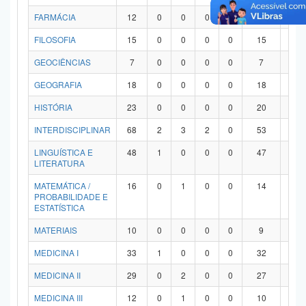
FARMÁCIA
12
0
0
0
0
12
0
FILOSOFIA
15
0
0
0
0
15
0
GEOCIÊNCIAS
7
0
0
0
0
7
0
GEOGRAFIA
18
0
0
0
0
18
0
HISTÓRIA
23
0
0
0
0
20
3
INTERDISCIPLINAR
68
2
3
2
0
53
8
LINGUÍSTICA E
48
1
0
0
0
47
0
LITERATURA
MATEMÁTICA /
16
0
1
0
0
14
1
PROBABILIDADE E
ESTATÍSTICA
MATERIAIS
10
0
0
0
0
9
1
MEDICINA I
33
1
0
0
0
32
0
MEDICINA II
29
0
2
0
0
27
0
MEDICINA III
12
0
1
0
0
10
1