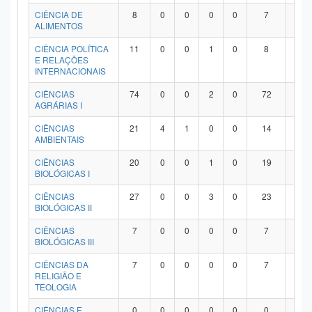
Planalto
CIÊNCIA DE
8
0
0
0
0
7
1
ALIMENTOS
CIÊNCIA POLÍTICA
11
0
0
1
0
8
2
E RELAÇÕES
INTERNACIONAIS
CIÊNCIAS
74
0
0
2
0
72
0
AGRÁRIAS I
CIÊNCIAS
21
4
1
0
0
14
2
AMBIENTAIS
CIÊNCIAS
20
0
0
1
0
19
0
BIOLÓGICAS I
CIÊNCIAS
27
0
0
3
0
23
1
BIOLÓGICAS II
CIÊNCIAS
7
0
0
0
0
7
0
BIOLÓGICAS III
CIÊNCIAS DA
7
0
0
0
0
7
0
RELIGIÃO E
TEOLOGIA
CIÊNCIAS E
0
0
0
0
0
0
0