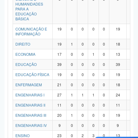
HUMANIDADES
PARA A
EDUCAÇÃO
BÁSICA
COMUNICAÇÃO E
19
0
0
0
0
19
0
INFORMAÇÃO
DIREITO
19
1
0
0
0
18
0
ECONOMIA
17
0
0
1
0
13
3
EDUCAÇÃO
39
0
0
0
0
39
0
EDUCAÇÃO FÍSICA
19
0
0
0
0
19
0
ENFERMAGEM
21
0
0
0
0
18
3
ENGENHARIAS I
27
1
1
1
0
24
0
ENGENHARIAS II
11
0
0
0
0
11
0
ENGENHARIAS III
20
1
0
0
0
19
0
ENGENHARIAS IV
9
0
0
0
0
9
0
ENSINO
23
0
2
3
0
13
5