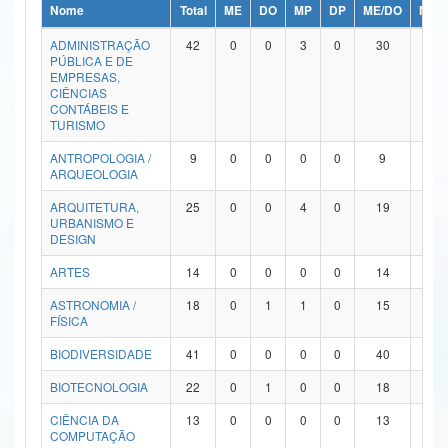
Nome
Total
ME
DO
MP
DP
ME/DO
MP/
Ministério da Ciência, Tecnologia, Inovações e Comunicações
ADMINISTRAÇÃO
42
0
0
3
0
30
9
PÚBLICA E DE
Ministério do Meio Ambiente
EMPRESAS,
CIÊNCIAS
Ministério do Turismo
CONTÁBEIS E
TURISMO
Ministério do Desenvolvimento Regional
ANTROPOLOGIA /
9
0
0
0
0
9
0
ARQUEOLOGIA
Controladoria-Geral da União
ARQUITETURA,
25
0
0
4
0
19
2
URBANISMO E
Ministério da Mulher, da Família e dos Direitos Humanos
DESIGN
Secretaria-Geral
ARTES
14
0
0
0
0
14
0
ASTRONOMIA /
18
0
1
1
0
15
1
Secretaria de Governo
FÍSICA
Gabinete de Segurança Institucional
BIODIVERSIDADE
41
0
0
0
0
40
1
Advocacia-Geral da União
BIOTECNOLOGIA
22
0
1
0
0
18
3
CIÊNCIA DA
13
0
0
0
0
13
0
Banco Central do Brasil
COMPUTAÇÃO