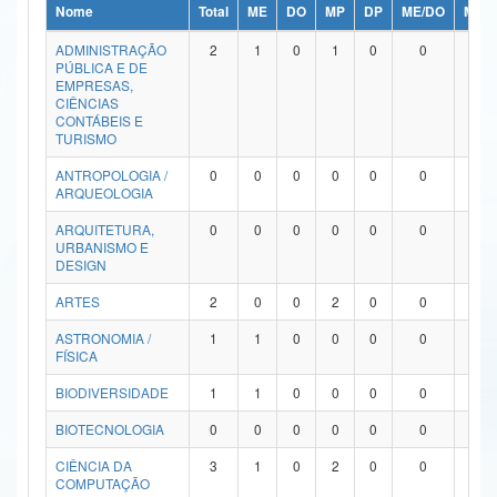
Nome
Total
ME
DO
MP
DP
ME/DO
MP/
Ministério da Ciência, Tecnologia, Inovações e Comunicações
ADMINISTRAÇÃO
2
1
0
1
0
0
0
PÚBLICA E DE
Ministério do Meio Ambiente
EMPRESAS,
CIÊNCIAS
Ministério do Turismo
CONTÁBEIS E
TURISMO
Ministério do Desenvolvimento Regional
ANTROPOLOGIA /
0
0
0
0
0
0
0
ARQUEOLOGIA
Controladoria-Geral da União
ARQUITETURA,
0
0
0
0
0
0
0
URBANISMO E
Ministério da Mulher, da Família e dos Direitos Humanos
DESIGN
Secretaria-Geral
ARTES
2
0
0
2
0
0
0
ASTRONOMIA /
1
1
0
0
0
0
0
Secretaria de Governo
FÍSICA
Gabinete de Segurança Institucional
BIODIVERSIDADE
1
1
0
0
0
0
0
Advocacia-Geral da União
BIOTECNOLOGIA
0
0
0
0
0
0
0
CIÊNCIA DA
3
1
0
2
0
0
0
Banco Central do Brasil
COMPUTAÇÃO