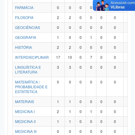
FARMÁCIA
0
0
0
0
0
0
0
FILOSOFIA
2
2
0
0
0
0
0
GEOCIÊNCIAS
0
0
0
0
0
0
0
GEOGRAFIA
1
0
0
1
0
0
0
HISTÓRIA
2
2
0
0
0
0
0
INTERDISCIPLINAR
17
10
0
7
0
0
0
LINGUÍSTICA E
3
3
0
0
0
0
0
LITERATURA
MATEMÁTICA /
0
0
0
0
0
0
0
PROBABILIDADE E
ESTATÍSTICA
MATERIAIS
1
1
0
0
0
0
0
MEDICINA I
2
1
0
1
0
0
0
MEDICINA II
1
1
0
0
0
0
0
MEDICINA III
0
0
0
0
0
0
0