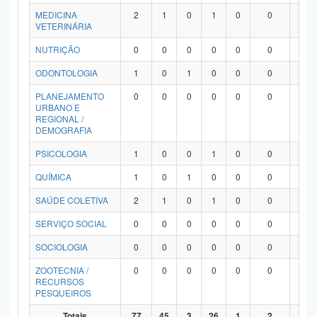
MEDICINA
2
1
0
1
0
0
0
VETERINÁRIA
NUTRIÇÃO
0
0
0
0
0
0
0
ODONTOLOGIA
1
0
1
0
0
0
0
PLANEJAMENTO
0
0
0
0
0
0
0
URBANO E
REGIONAL /
DEMOGRAFIA
PSICOLOGIA
1
0
0
1
0
0
0
QUÍMICA
1
0
1
0
0
0
0
SAÚDE COLETIVA
2
1
0
1
0
0
0
SERVIÇO SOCIAL
0
0
0
0
0
0
0
SOCIOLOGIA
0
0
0
0
0
0
0
ZOOTECNIA /
0
0
0
0
0
0
0
RECURSOS
PESQUEIROS
Totais
77
45
3
26
1
2
0