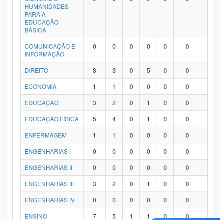
HUMANIDADES
PARA A
EDUCAÇÃO
BÁSICA
COMUNICAÇÃO E
0
0
0
0
0
0
0
INFORMAÇÃO
DIREITO
8
3
0
5
0
0
0
ECONOMIA
1
1
0
0
0
0
0
EDUCAÇÃO
3
2
0
1
0
0
0
EDUCAÇÃO FÍSICA
5
4
0
1
0
0
0
ENFERMAGEM
1
1
0
0
0
0
0
ENGENHARIAS I
0
0
0
0
0
0
0
ENGENHARIAS II
0
0
0
0
0
0
0
ENGENHARIAS III
3
2
0
1
0
0
0
ENGENHARIAS IV
0
0
0
0
0
0
0
ENSINO
7
5
1
1
0
0
0