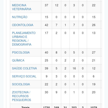
MEDICINA
37
12
0
3
0
22
0
VETERINÁRIA
NUTRIÇÃO
15
0
0
0
0
15
0
ODONTOLOGIA
42
7
1
7
0
26
1
PLANEJAMENTO
17
2
0
0
0
13
2
URBANO E
REGIONAL /
DEMOGRAFIA
PSICOLOGIA
40
8
0
5
0
27
0
QUÍMICA
25
0
2
2
0
21
0
SAÚDE COLETIVA
39
5
2
16
0
12
4
SERVIÇO SOCIAL
9
3
0
0
0
6
0
SOCIOLOGIA
22
2
0
1
0
19
0
ZOOTECNIA /
30
9
0
1
0
20
0
RECURSOS
PESQUEIROS
Totais
1730
249
31
253
2
1078
11