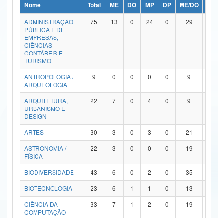
Nome
Total
ME
DO
MP
DP
ME/DO
MP/
Ministério da Ciência, Tecnologia, Inovações e Comunicações
ADMINISTRAÇÃO
75
13
0
24
0
29
9
PÚBLICA E DE
Ministério do Meio Ambiente
EMPRESAS,
CIÊNCIAS
Ministério do Turismo
CONTÁBEIS E
TURISMO
Ministério do Desenvolvimento Regional
ANTROPOLOGIA /
9
0
0
0
0
9
0
ARQUEOLOGIA
Controladoria-Geral da União
ARQUITETURA,
22
7
0
4
0
9
2
URBANISMO E
Ministério da Mulher, da Família e dos Direitos Humanos
DESIGN
Secretaria-Geral
ARTES
30
3
0
3
0
21
3
ASTRONOMIA /
22
3
0
0
0
19
0
Secretaria de Governo
FÍSICA
Gabinete de Segurança Institucional
BIODIVERSIDADE
43
6
0
2
0
35
0
Advocacia-Geral da União
BIOTECNOLOGIA
23
6
1
1
0
13
2
CIÊNCIA DA
33
7
1
2
0
19
4
Banco Central do Brasil
COMPUTAÇÃO