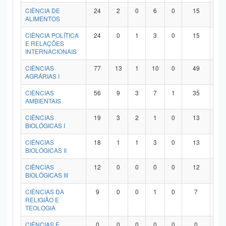
Planalto
CIÊNCIA DE
24
2
0
6
0
15
1
ALIMENTOS
CIÊNCIA POLÍTICA
24
0
1
3
0
15
5
E RELAÇÕES
INTERNACIONAIS
CIÊNCIAS
77
13
1
10
0
49
4
AGRÁRIAS I
CIÊNCIAS
56
9
3
7
1
35
1
AMBIENTAIS
CIÊNCIAS
19
3
2
1
0
13
0
BIOLÓGICAS I
CIÊNCIAS
18
1
1
3
0
13
0
BIOLÓGICAS II
CIÊNCIAS
12
0
0
0
0
12
0
BIOLÓGICAS III
CIÊNCIAS DA
9
0
0
1
0
7
1
RELIGIÃO E
TEOLOGIA
CIÊNCIAS E
0
0
0
0
0
0
0