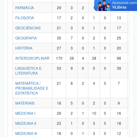
FARMÁCIA
29
3
2
1
0
21
2
FILOSOFIA
17
2
0
1
0
13
1
GEOCIÊNCIAS
21
3
0
1
0
17
0
GEOGRAFIA
35
7
0
2
0
25
1
HISTÓRIA
27
3
0
1
0
20
3
INTERDISCIPLINAR
170
26
4
28
1
98
1
LINGUÍSTICA E
53
9
0
5
0
39
0
LITERATURA
MATEMÁTICA /
21
8
2
4
0
7
0
PROBABILIDADE E
ESTATÍSTICA
MATERIAIS
16
5
0
2
0
9
0
MEDICINA I
29
2
1
10
0
16
0
MEDICINA II
23
1
0
3
0
18
1
MEDICINA III
18
0
1
3
0
12
2