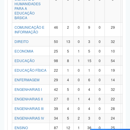
HUMANIDADES
PARA A
EDUCAÇÃO
BÁSICA
COMUNICAÇÃO E
46
2
0
9
0
29
6
INFORMAÇÃO
DIREITO
50
13
0
3
0
32
2
ECONOMIA
25
5
1
5
0
10
4
EDUCAÇÃO
98
8
1
15
0
54
2
EDUCAÇÃO FÍSICA
22
1
0
1
0
19
1
ENFERMAGEM
29
4
0
6
0
14
5
ENGENHARIAS I
42
5
0
4
0
32
1
ENGENHARIAS II
27
0
1
4
0
22
0
ENGENHARIAS III
39
4
0
4
0
28
3
ENGENHARIAS IV
34
5
2
3
0
24
0
ENSINO
87
12
1
36
0
25
1