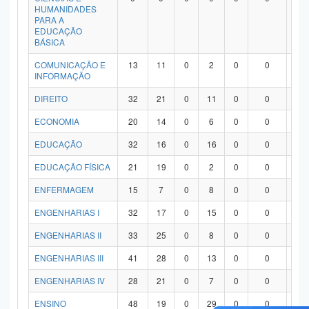
HUMANIDADES
PARA A
EDUCAÇÃO
BÁSICA
COMUNICAÇÃO E
13
11
0
2
0
0
0
INFORMAÇÃO
DIREITO
32
21
0
11
0
0
0
ECONOMIA
20
14
0
6
0
0
0
EDUCAÇÃO
32
16
0
16
0
0
0
EDUCAÇÃO FÍSICA
21
19
0
2
0
0
0
ENFERMAGEM
15
7
0
8
0
0
0
ENGENHARIAS I
32
17
0
15
0
0
0
ENGENHARIAS II
33
25
0
8
0
0
0
ENGENHARIAS III
41
28
0
13
0
0
0
ENGENHARIAS IV
28
21
0
7
0
0
0
ENSINO
48
19
0
29
0
0
0