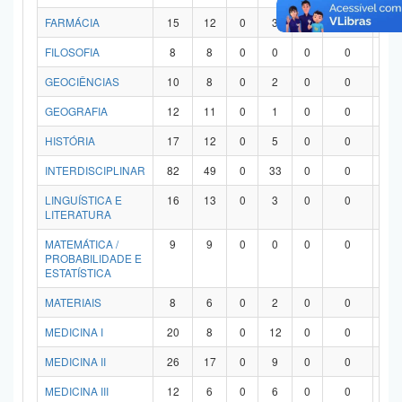
FARMÁCIA
15
12
0
3
0
0
0
FILOSOFIA
8
8
0
0
0
0
0
GEOCIÊNCIAS
10
8
0
2
0
0
0
GEOGRAFIA
12
11
0
1
0
0
0
HISTÓRIA
17
12
0
5
0
0
0
INTERDISCIPLINAR
82
49
0
33
0
0
0
LINGUÍSTICA E
16
13
0
3
0
0
0
LITERATURA
MATEMÁTICA /
9
9
0
0
0
0
0
PROBABILIDADE E
ESTATÍSTICA
MATERIAIS
8
6
0
2
0
0
0
MEDICINA I
20
8
0
12
0
0
0
MEDICINA II
26
17
0
9
0
0
0
MEDICINA III
12
6
0
6
0
0
0