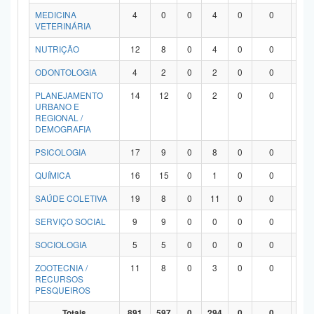
MEDICINA
4
0
0
4
0
0
0
VETERINÁRIA
NUTRIÇÃO
12
8
0
4
0
0
0
ODONTOLOGIA
4
2
0
2
0
0
0
PLANEJAMENTO
14
12
0
2
0
0
0
URBANO E
REGIONAL /
DEMOGRAFIA
PSICOLOGIA
17
9
0
8
0
0
0
QUÍMICA
16
15
0
1
0
0
0
SAÚDE COLETIVA
19
8
0
11
0
0
0
SERVIÇO SOCIAL
9
9
0
0
0
0
0
SOCIOLOGIA
5
5
0
0
0
0
0
ZOOTECNIA /
11
8
0
3
0
0
0
RECURSOS
PESQUEIROS
Totais
891
597
0
294
0
0
0