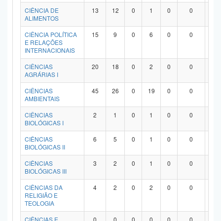
Planalto
CIÊNCIA DE
13
12
0
1
0
0
0
ALIMENTOS
CIÊNCIA POLÍTICA
15
9
0
6
0
0
0
E RELAÇÕES
INTERNACIONAIS
CIÊNCIAS
20
18
0
2
0
0
0
AGRÁRIAS I
CIÊNCIAS
45
26
0
19
0
0
0
AMBIENTAIS
CIÊNCIAS
2
1
0
1
0
0
0
BIOLÓGICAS I
CIÊNCIAS
6
5
0
1
0
0
0
BIOLÓGICAS II
CIÊNCIAS
3
2
0
1
0
0
0
BIOLÓGICAS III
CIÊNCIAS DA
4
2
0
2
0
0
0
RELIGIÃO E
TEOLOGIA
CIÊNCIAS E
0
0
0
0
0
0
0