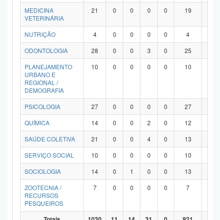
MEDICINA
21
0
0
0
0
19
2
VETERINÁRIA
NUTRIÇÃO
4
0
0
0
0
4
0
ODONTOLOGIA
28
0
0
3
0
25
0
PLANEJAMENTO
10
0
0
0
0
10
0
URBANO E
REGIONAL /
DEMOGRAFIA
PSICOLOGIA
27
0
0
0
0
27
0
QUÍMICA
14
0
0
2
0
12
0
SAÚDE COLETIVA
21
0
0
4
0
13
4
SERVIÇO SOCIAL
10
0
0
0
0
10
0
SOCIOLOGIA
14
0
1
0
0
13
0
ZOOTECNIA /
7
0
0
0
0
7
0
RECURSOS
PESQUEIROS
Totais
1030
11
14
31
0
921
53