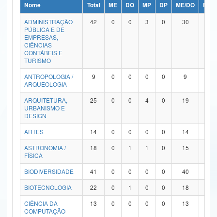
Nome
Total
ME
DO
MP
DP
ME/DO
MP/
Ministério da Ciência, Tecnologia, Inovações e Comunicações
ADMINISTRAÇÃO
42
0
0
3
0
30
9
PÚBLICA E DE
Ministério do Meio Ambiente
EMPRESAS,
CIÊNCIAS
Ministério do Turismo
CONTÁBEIS E
TURISMO
Ministério do Desenvolvimento Regional
ANTROPOLOGIA /
9
0
0
0
0
9
0
ARQUEOLOGIA
Controladoria-Geral da União
ARQUITETURA,
25
0
0
4
0
19
2
URBANISMO E
Ministério da Mulher, da Família e dos Direitos Humanos
DESIGN
Secretaria-Geral
ARTES
14
0
0
0
0
14
0
ASTRONOMIA /
18
0
1
1
0
15
1
Secretaria de Governo
FÍSICA
Gabinete de Segurança Institucional
BIODIVERSIDADE
41
0
0
0
0
40
1
Advocacia-Geral da União
BIOTECNOLOGIA
22
0
1
0
0
18
3
CIÊNCIA DA
13
0
0
0
0
13
0
Banco Central do Brasil
COMPUTAÇÃO