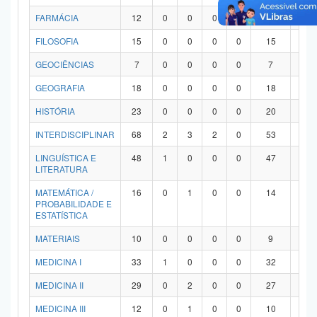
FARMÁCIA
12
0
0
0
0
12
0
FILOSOFIA
15
0
0
0
0
15
0
GEOCIÊNCIAS
7
0
0
0
0
7
0
GEOGRAFIA
18
0
0
0
0
18
0
HISTÓRIA
23
0
0
0
0
20
3
INTERDISCIPLINAR
68
2
3
2
0
53
8
LINGUÍSTICA E
48
1
0
0
0
47
0
LITERATURA
MATEMÁTICA /
16
0
1
0
0
14
1
PROBABILIDADE E
ESTATÍSTICA
MATERIAIS
10
0
0
0
0
9
1
MEDICINA I
33
1
0
0
0
32
0
MEDICINA II
29
0
2
0
0
27
0
MEDICINA III
12
0
1
0
0
10
1