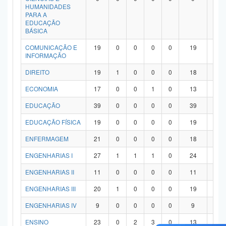
HUMANIDADES
PARA A
EDUCAÇÃO
BÁSICA
COMUNICAÇÃO E
19
0
0
0
0
19
0
INFORMAÇÃO
DIREITO
19
1
0
0
0
18
0
ECONOMIA
17
0
0
1
0
13
3
EDUCAÇÃO
39
0
0
0
0
39
0
EDUCAÇÃO FÍSICA
19
0
0
0
0
19
0
ENFERMAGEM
21
0
0
0
0
18
3
ENGENHARIAS I
27
1
1
1
0
24
0
ENGENHARIAS II
11
0
0
0
0
11
0
ENGENHARIAS III
20
1
0
0
0
19
0
ENGENHARIAS IV
9
0
0
0
0
9
0
ENSINO
23
0
2
3
0
13
5