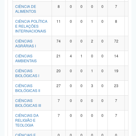
Planalto
CIÊNCIA DE
8
0
0
0
0
7
1
ALIMENTOS
CIÊNCIA POLÍTICA
11
0
0
1
0
8
2
E RELAÇÕES
INTERNACIONAIS
CIÊNCIAS
74
0
0
2
0
72
0
AGRÁRIAS I
CIÊNCIAS
21
4
1
0
0
14
2
AMBIENTAIS
CIÊNCIAS
20
0
0
1
0
19
0
BIOLÓGICAS I
CIÊNCIAS
27
0
0
3
0
23
1
BIOLÓGICAS II
CIÊNCIAS
7
0
0
0
0
7
0
BIOLÓGICAS III
CIÊNCIAS DA
7
0
0
0
0
7
0
RELIGIÃO E
TEOLOGIA
CIÊNCIAS E
0
0
0
0
0
0
0