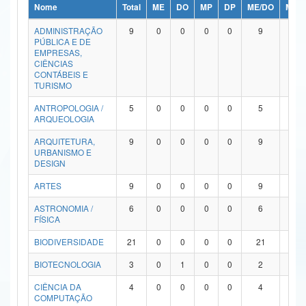
Nome
Total
ME
DO
MP
DP
ME/DO
MP/
Ministério da Ciência, Tecnologia, Inovações e Comunicações
ADMINISTRAÇÃO
9
0
0
0
0
9
0
PÚBLICA E DE
Ministério do Meio Ambiente
EMPRESAS,
CIÊNCIAS
Ministério do Turismo
CONTÁBEIS E
TURISMO
Ministério do Desenvolvimento Regional
ANTROPOLOGIA /
5
0
0
0
0
5
0
ARQUEOLOGIA
Controladoria-Geral da União
ARQUITETURA,
9
0
0
0
0
9
0
URBANISMO E
Ministério da Mulher, da Família e dos Direitos Humanos
DESIGN
Secretaria-Geral
ARTES
9
0
0
0
0
9
0
ASTRONOMIA /
6
0
0
0
0
6
0
Secretaria de Governo
FÍSICA
Gabinete de Segurança Institucional
BIODIVERSIDADE
21
0
0
0
0
21
0
Advocacia-Geral da União
BIOTECNOLOGIA
3
0
1
0
0
2
0
CIÊNCIA DA
4
0
0
0
0
4
0
Banco Central do Brasil
COMPUTAÇÃO