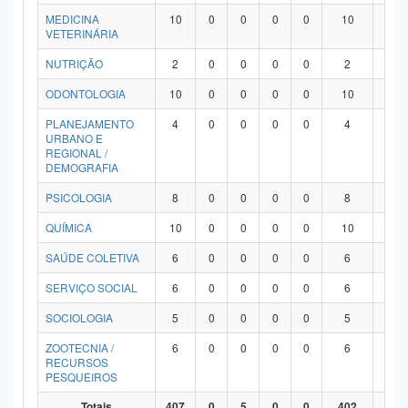
MEDICINA
10
0
0
0
0
10
0
VETERINÁRIA
NUTRIÇÃO
2
0
0
0
0
2
0
ODONTOLOGIA
10
0
0
0
0
10
0
PLANEJAMENTO
4
0
0
0
0
4
0
URBANO E
REGIONAL /
DEMOGRAFIA
PSICOLOGIA
8
0
0
0
0
8
0
QUÍMICA
10
0
0
0
0
10
0
SAÚDE COLETIVA
6
0
0
0
0
6
0
SERVIÇO SOCIAL
6
0
0
0
0
6
0
SOCIOLOGIA
5
0
0
0
0
5
0
ZOOTECNIA /
6
0
0
0
0
6
0
RECURSOS
PESQUEIROS
Totais
407
0
5
0
0
402
0