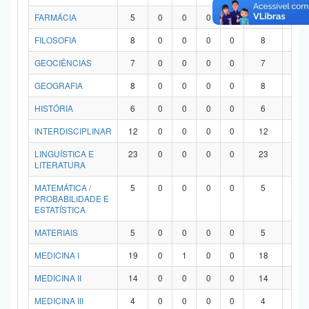
FARMÁCIA
5
0
0
0
0
5
0
FILOSOFIA
8
0
0
0
0
8
0
GEOCIÊNCIAS
7
0
0
0
0
7
0
GEOGRAFIA
8
0
0
0
0
8
0
HISTÓRIA
6
0
0
0
0
6
0
INTERDISCIPLINAR
12
0
0
0
0
12
0
LINGUÍSTICA E
23
0
0
0
0
23
0
LITERATURA
MATEMÁTICA /
5
0
0
0
0
5
0
PROBABILIDADE E
ESTATÍSTICA
MATERIAIS
5
0
0
0
0
5
0
MEDICINA I
19
0
1
0
0
18
0
MEDICINA II
14
0
0
0
0
14
0
MEDICINA III
4
0
0
0
0
4
0