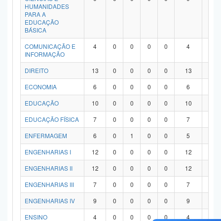
HUMANIDADES
PARA A
EDUCAÇÃO
BÁSICA
COMUNICAÇÃO E
4
0
0
0
0
4
0
INFORMAÇÃO
DIREITO
13
0
0
0
0
13
0
ECONOMIA
6
0
0
0
0
6
0
EDUCAÇÃO
10
0
0
0
0
10
0
EDUCAÇÃO FÍSICA
7
0
0
0
0
7
0
ENFERMAGEM
6
0
1
0
0
5
0
ENGENHARIAS I
12
0
0
0
0
12
0
ENGENHARIAS II
12
0
0
0
0
12
0
ENGENHARIAS III
7
0
0
0
0
7
0
ENGENHARIAS IV
9
0
0
0
0
9
0
ENSINO
4
0
0
0
0
4
0