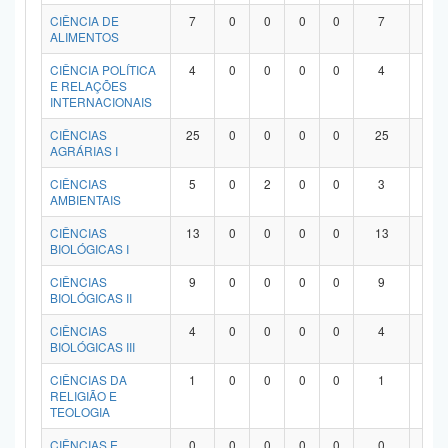
Planalto
CIÊNCIA DE
7
0
0
0
0
7
0
ALIMENTOS
CIÊNCIA POLÍTICA
4
0
0
0
0
4
0
E RELAÇÕES
INTERNACIONAIS
CIÊNCIAS
25
0
0
0
0
25
0
AGRÁRIAS I
CIÊNCIAS
5
0
2
0
0
3
0
AMBIENTAIS
CIÊNCIAS
13
0
0
0
0
13
0
BIOLÓGICAS I
CIÊNCIAS
9
0
0
0
0
9
0
BIOLÓGICAS II
CIÊNCIAS
4
0
0
0
0
4
0
BIOLÓGICAS III
CIÊNCIAS DA
1
0
0
0
0
1
0
RELIGIÃO E
TEOLOGIA
CIÊNCIAS E
0
0
0
0
0
0
0