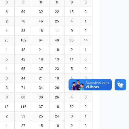
0
0
0
0
0
0
6
69
32
22
15
0
2
76
46
25
4
1
4
38
16
11
9
2
20
162
64
49
35
14
1
42
21
18
2
1
5
42
18
13
11
0
1
65
37
23
5
0
0
44
21
19
4
0
3
71
34
26
8
3
0
60
30
26
4
0
13
116
37
18
52
9
2
53
25
24
3
1
1
27
15
10
2
0