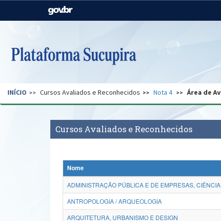
Casa Civil
Ministério da Justiça e
Segurança Pública
Ministério da Agricultura,
Ministério da Educação
Pecuária e Abastecimento
Ministério do Meio Ambiente
Ministério do Turismo
INÍCIO
Cursos Avaliados e Reconhecidos
Nota 4
Área de Av
Secretaria de Governo
Gabinete de Segurança
Institucional
Cursos Avaliados e Reconhecidos
Nome
ADMINISTRAÇÃO PÚBLICA E DE EMPRESAS, CIÊNCIA
ANTROPOLOGIA / ARQUEOLOGIA
ARQUITETURA, URBANISMO E DESIGN