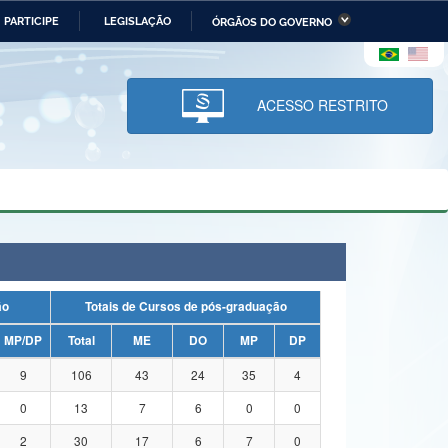
PARTICIPE
LEGISLAÇÃO
ÓRGÃOS DO GOVERNO
stério da Economia
Ministério da Infraestrutura
stério de Minas e Energia
Ministério da Ciência,
Tecnologia, Inovações e
ACESSO RESTRITO
Comunicações
tério da Mulher, da Família
Secretaria-Geral
s Direitos Humanos
lto
ação
Totais de Cursos de pós-graduação
MP/DP
Total
ME
DO
MP
DP
9
106
43
24
35
4
0
13
7
6
0
0
2
30
17
6
7
0