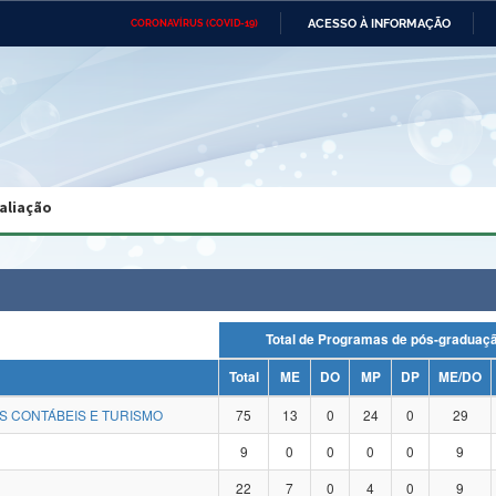
ACESSO À INFORMAÇÃO
CORONAVÍRUS (COVID-19)
Ministério da Defesa
Ministério das Relações
Mini
Exteriores
IR
PARA
O
CONTEÚDO
Ministério da Cidadania
Ministério da Saúde
Mini
Ministério do Desenvolvimento
Controladoria-Geral da União
Minis
Regional
e do
aliação
Advocacia-Geral da União
Banco Central do Brasil
Plana
Total de Programas de pós-gradu
Total
ME
DO
MP
DP
ME/DO
S CONTÁBEIS E TURISMO
75
13
0
24
0
29
9
0
0
0
0
9
22
7
0
4
0
9