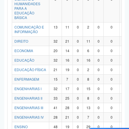
HUMANIDADES
PARA A
EDUCAÇÃO
BÁSICA
COMUNICAÇÃO E
13
11
0
2
0
0
0
INFORMAÇÃO
DIREITO
32
21
0
11
0
0
0
ECONOMIA
20
14
0
6
0
0
0
EDUCAÇÃO
32
16
0
16
0
0
0
EDUCAÇÃO FÍSICA
21
19
0
2
0
0
0
ENFERMAGEM
15
7
0
8
0
0
0
ENGENHARIAS I
32
17
0
15
0
0
0
ENGENHARIAS II
33
25
0
8
0
0
0
ENGENHARIAS III
41
28
0
13
0
0
0
ENGENHARIAS IV
28
21
0
7
0
0
0
ENSINO
48
19
0
29
0
0
0