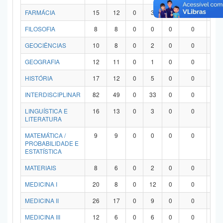
FARMÁCIA
15
12
0
3
0
0
0
FILOSOFIA
8
8
0
0
0
0
0
GEOCIÊNCIAS
10
8
0
2
0
0
0
GEOGRAFIA
12
11
0
1
0
0
0
HISTÓRIA
17
12
0
5
0
0
0
INTERDISCIPLINAR
82
49
0
33
0
0
0
LINGUÍSTICA E
16
13
0
3
0
0
0
LITERATURA
MATEMÁTICA /
9
9
0
0
0
0
0
PROBABILIDADE E
ESTATÍSTICA
MATERIAIS
8
6
0
2
0
0
0
MEDICINA I
20
8
0
12
0
0
0
MEDICINA II
26
17
0
9
0
0
0
MEDICINA III
12
6
0
6
0
0
0