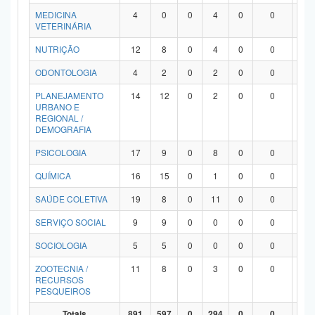
MEDICINA
4
0
0
4
0
0
0
VETERINÁRIA
NUTRIÇÃO
12
8
0
4
0
0
0
ODONTOLOGIA
4
2
0
2
0
0
0
PLANEJAMENTO
14
12
0
2
0
0
0
URBANO E
REGIONAL /
DEMOGRAFIA
PSICOLOGIA
17
9
0
8
0
0
0
QUÍMICA
16
15
0
1
0
0
0
SAÚDE COLETIVA
19
8
0
11
0
0
0
SERVIÇO SOCIAL
9
9
0
0
0
0
0
SOCIOLOGIA
5
5
0
0
0
0
0
ZOOTECNIA /
11
8
0
3
0
0
0
RECURSOS
PESQUEIROS
Totais
891
597
0
294
0
0
0