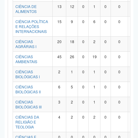
Planalto
CIÊNCIA DE
13
12
0
1
0
0
0
ALIMENTOS
CIÊNCIA POLÍTICA
15
9
0
6
0
0
0
E RELAÇÕES
INTERNACIONAIS
CIÊNCIAS
20
18
0
2
0
0
0
AGRÁRIAS I
CIÊNCIAS
45
26
0
19
0
0
0
AMBIENTAIS
CIÊNCIAS
2
1
0
1
0
0
0
BIOLÓGICAS I
CIÊNCIAS
6
5
0
1
0
0
0
BIOLÓGICAS II
CIÊNCIAS
3
2
0
1
0
0
0
BIOLÓGICAS III
CIÊNCIAS DA
4
2
0
2
0
0
0
RELIGIÃO E
TEOLOGIA
CIÊNCIAS E
0
0
0
0
0
0
0