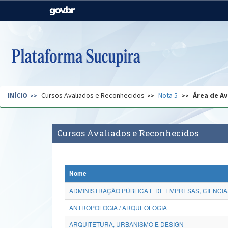
Casa Civil
Ministério da Justiça e
Segurança Pública
Ministério da Agricultura,
Ministério da Educação
Pecuária e Abastecimento
Ministério do Meio Ambiente
Ministério do Turismo
INÍCIO
Cursos Avaliados e Reconhecidos
Nota 5
Área de Av
Secretaria de Governo
Gabinete de Segurança
Institucional
Cursos Avaliados e Reconhecidos
Nome
ADMINISTRAÇÃO PÚBLICA E DE EMPRESAS, CIÊNCIA
ANTROPOLOGIA / ARQUEOLOGIA
ARQUITETURA, URBANISMO E DESIGN