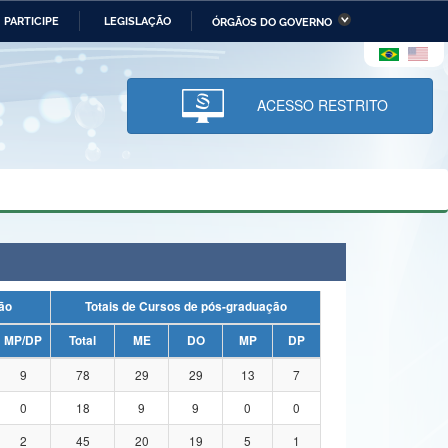
PARTICIPE
LEGISLAÇÃO
ÓRGÃOS DO GOVERNO
stério da Economia
Ministério da Infraestrutura
stério de Minas e Energia
Ministério da Ciência,
Tecnologia, Inovações e
ACESSO RESTRITO
Comunicações
tério da Mulher, da Família
Secretaria-Geral
s Direitos Humanos
lto
uação
Totais de Cursos de pós-graduação
MP/DP
Total
ME
DO
MP
DP
9
78
29
29
13
7
0
18
9
9
0
0
2
45
20
19
5
1