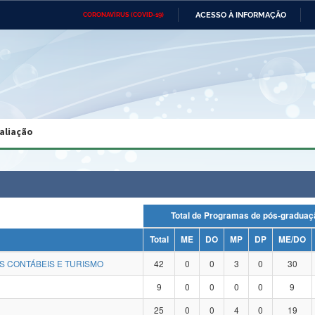
ACESSO À INFORMAÇÃO
CORONAVÍRUS (COVID-19)
Ministério da Defesa
Ministério das Relações
Mini
Exteriores
IR
PARA
O
CONTEÚDO
Ministério da Cidadania
Ministério da Saúde
Mini
Ministério do Desenvolvimento
Controladoria-Geral da União
Minis
Regional
e do
aliação
Advocacia-Geral da União
Banco Central do Brasil
Plana
Total de Programas de pós-grad
Total
ME
DO
MP
DP
ME/DO
S CONTÁBEIS E TURISMO
42
0
0
3
0
30
9
0
0
0
0
9
25
0
0
4
0
19