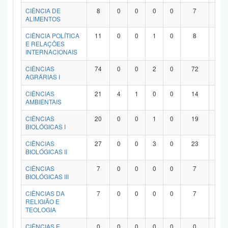
Planalto
CIÊNCIA DE
8
0
0
0
0
7
1
ALIMENTOS
CIÊNCIA POLÍTICA
11
0
0
1
0
8
2
E RELAÇÕES
INTERNACIONAIS
CIÊNCIAS
74
0
0
2
0
72
0
AGRÁRIAS I
CIÊNCIAS
21
4
1
0
0
14
2
AMBIENTAIS
CIÊNCIAS
20
0
0
1
0
19
0
BIOLÓGICAS I
CIÊNCIAS
27
0
0
3
0
23
1
BIOLÓGICAS II
CIÊNCIAS
7
0
0
0
0
7
0
BIOLÓGICAS III
CIÊNCIAS DA
7
0
0
0
0
7
0
RELIGIÃO E
TEOLOGIA
CIÊNCIAS E
0
0
0
0
0
0
0