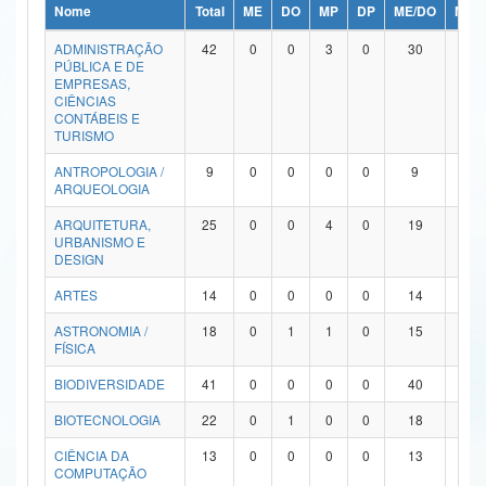
Nome
Total
ME
DO
MP
DP
ME/DO
MP/
Ministério da Ciência, Tecnologia, Inovações e Comunicações
ADMINISTRAÇÃO
42
0
0
3
0
30
9
PÚBLICA E DE
Ministério do Meio Ambiente
EMPRESAS,
CIÊNCIAS
Ministério do Turismo
CONTÁBEIS E
TURISMO
Ministério do Desenvolvimento Regional
ANTROPOLOGIA /
9
0
0
0
0
9
0
ARQUEOLOGIA
Controladoria-Geral da União
ARQUITETURA,
25
0
0
4
0
19
2
URBANISMO E
Ministério da Mulher, da Família e dos Direitos Humanos
DESIGN
Secretaria-Geral
ARTES
14
0
0
0
0
14
0
ASTRONOMIA /
18
0
1
1
0
15
1
Secretaria de Governo
FÍSICA
Gabinete de Segurança Institucional
BIODIVERSIDADE
41
0
0
0
0
40
1
Advocacia-Geral da União
BIOTECNOLOGIA
22
0
1
0
0
18
3
CIÊNCIA DA
13
0
0
0
0
13
0
Banco Central do Brasil
COMPUTAÇÃO