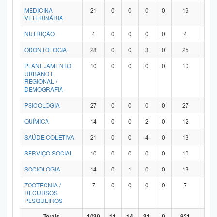
MEDICINA
21
0
0
0
0
19
2
VETERINÁRIA
NUTRIÇÃO
4
0
0
0
0
4
0
ODONTOLOGIA
28
0
0
3
0
25
0
PLANEJAMENTO
10
0
0
0
0
10
0
URBANO E
REGIONAL /
DEMOGRAFIA
PSICOLOGIA
27
0
0
0
0
27
0
QUÍMICA
14
0
0
2
0
12
0
SAÚDE COLETIVA
21
0
0
4
0
13
4
SERVIÇO SOCIAL
10
0
0
0
0
10
0
SOCIOLOGIA
14
0
1
0
0
13
0
ZOOTECNIA /
7
0
0
0
0
7
0
RECURSOS
PESQUEIROS
Totais
1030
11
14
31
0
921
53