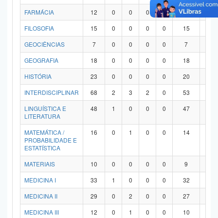
FARMÁCIA
12
0
0
0
0
12
0
FILOSOFIA
15
0
0
0
0
15
0
GEOCIÊNCIAS
7
0
0
0
0
7
0
GEOGRAFIA
18
0
0
0
0
18
0
HISTÓRIA
23
0
0
0
0
20
3
INTERDISCIPLINAR
68
2
3
2
0
53
8
LINGUÍSTICA E
48
1
0
0
0
47
0
LITERATURA
MATEMÁTICA /
16
0
1
0
0
14
1
PROBABILIDADE E
ESTATÍSTICA
MATERIAIS
10
0
0
0
0
9
1
MEDICINA I
33
1
0
0
0
32
0
MEDICINA II
29
0
2
0
0
27
0
MEDICINA III
12
0
1
0
0
10
1