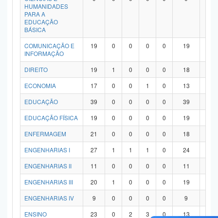
HUMANIDADES
PARA A
EDUCAÇÃO
BÁSICA
COMUNICAÇÃO E
19
0
0
0
0
19
0
INFORMAÇÃO
DIREITO
19
1
0
0
0
18
0
ECONOMIA
17
0
0
1
0
13
3
EDUCAÇÃO
39
0
0
0
0
39
0
EDUCAÇÃO FÍSICA
19
0
0
0
0
19
0
ENFERMAGEM
21
0
0
0
0
18
3
ENGENHARIAS I
27
1
1
1
0
24
0
ENGENHARIAS II
11
0
0
0
0
11
0
ENGENHARIAS III
20
1
0
0
0
19
0
ENGENHARIAS IV
9
0
0
0
0
9
0
ENSINO
23
0
2
3
0
13
5