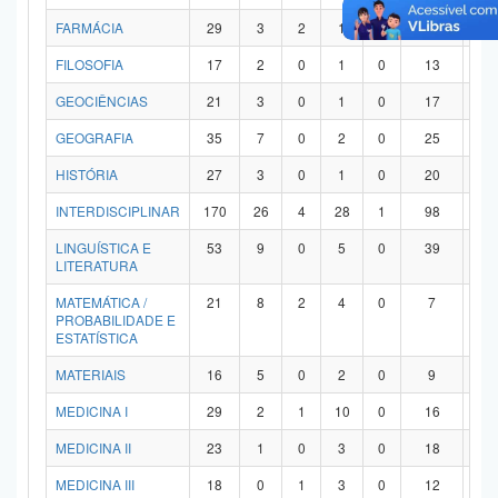
FARMÁCIA
29
3
2
1
0
21
2
FILOSOFIA
17
2
0
1
0
13
1
GEOCIÊNCIAS
21
3
0
1
0
17
0
GEOGRAFIA
35
7
0
2
0
25
1
HISTÓRIA
27
3
0
1
0
20
3
INTERDISCIPLINAR
170
26
4
28
1
98
1
LINGUÍSTICA E
53
9
0
5
0
39
0
LITERATURA
MATEMÁTICA /
21
8
2
4
0
7
0
PROBABILIDADE E
ESTATÍSTICA
MATERIAIS
16
5
0
2
0
9
0
MEDICINA I
29
2
1
10
0
16
0
MEDICINA II
23
1
0
3
0
18
1
MEDICINA III
18
0
1
3
0
12
2