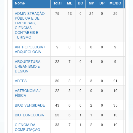
Nome
Total
ME
DO
MP
DP
ME/DO
MP/
Ministério da Ciência, Tecnologia, Inovações e Comunicações
ADMINISTRAÇÃO
75
13
0
24
0
29
9
PÚBLICA E DE
Ministério do Meio Ambiente
EMPRESAS,
CIÊNCIAS
Ministério do Turismo
CONTÁBEIS E
TURISMO
Ministério do Desenvolvimento Regional
ANTROPOLOGIA /
9
0
0
0
0
9
0
ARQUEOLOGIA
Controladoria-Geral da União
ARQUITETURA,
22
7
0
4
0
9
2
URBANISMO E
Ministério da Mulher, da Família e dos Direitos Humanos
DESIGN
Secretaria-Geral
ARTES
30
3
0
3
0
21
3
ASTRONOMIA /
22
3
0
0
0
19
0
Secretaria de Governo
FÍSICA
Gabinete de Segurança Institucional
BIODIVERSIDADE
43
6
0
2
0
35
0
Advocacia-Geral da União
BIOTECNOLOGIA
23
6
1
1
0
13
2
CIÊNCIA DA
33
7
1
2
0
19
4
Banco Central do Brasil
COMPUTAÇÃO