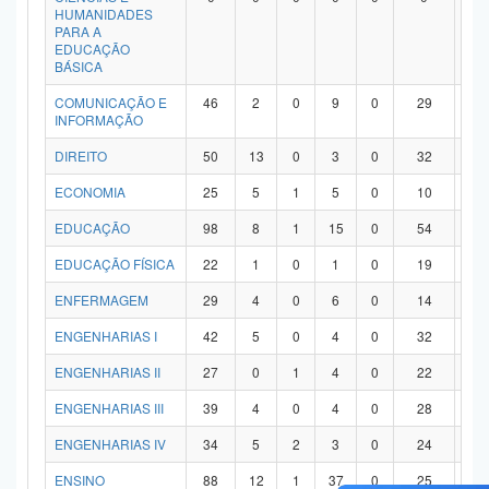
HUMANIDADES
PARA A
EDUCAÇÃO
BÁSICA
COMUNICAÇÃO E
46
2
0
9
0
29
6
INFORMAÇÃO
DIREITO
50
13
0
3
0
32
2
ECONOMIA
25
5
1
5
0
10
4
EDUCAÇÃO
98
8
1
15
0
54
2
EDUCAÇÃO FÍSICA
22
1
0
1
0
19
1
ENFERMAGEM
29
4
0
6
0
14
5
ENGENHARIAS I
42
5
0
4
0
32
1
ENGENHARIAS II
27
0
1
4
0
22
0
ENGENHARIAS III
39
4
0
4
0
28
3
ENGENHARIAS IV
34
5
2
3
0
24
0
ENSINO
88
12
1
37
0
25
1