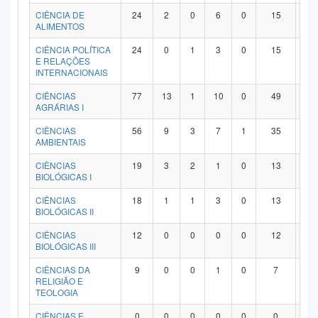
Planalto
CIÊNCIA DE
24
2
0
6
0
15
1
ALIMENTOS
CIÊNCIA POLÍTICA
24
0
1
3
0
15
5
E RELAÇÕES
INTERNACIONAIS
CIÊNCIAS
77
13
1
10
0
49
4
AGRÁRIAS I
CIÊNCIAS
56
9
3
7
1
35
1
AMBIENTAIS
CIÊNCIAS
19
3
2
1
0
13
0
BIOLÓGICAS I
CIÊNCIAS
18
1
1
3
0
13
0
BIOLÓGICAS II
CIÊNCIAS
12
0
0
0
0
12
0
BIOLÓGICAS III
CIÊNCIAS DA
9
0
0
1
0
7
1
RELIGIÃO E
TEOLOGIA
CIÊNCIAS E
0
0
0
0
0
0
0