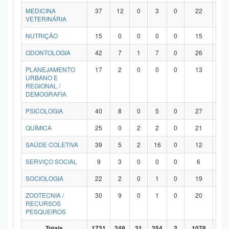
MEDICINA
37
12
0
3
0
22
0
VETERINÁRIA
NUTRIÇÃO
15
0
0
0
0
15
0
ODONTOLOGIA
42
7
1
7
0
26
1
PLANEJAMENTO
17
2
0
0
0
13
2
URBANO E
REGIONAL /
DEMOGRAFIA
PSICOLOGIA
40
8
0
5
0
27
0
QUÍMICA
25
0
2
2
0
21
0
SAÚDE COLETIVA
39
5
2
16
0
12
4
SERVIÇO SOCIAL
9
3
0
0
0
6
0
SOCIOLOGIA
22
2
0
1
0
19
0
ZOOTECNIA /
30
9
0
1
0
20
0
RECURSOS
PESQUEIROS
Totais
1731
249
31
254
2
1078
11