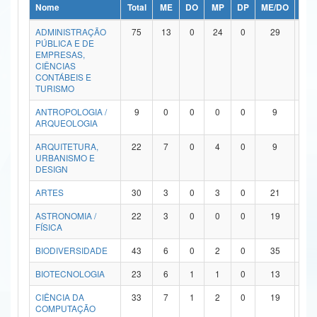
Nome
Total
ME
DO
MP
DP
ME/DO
MP/
Ministério da Ciência, Tecnologia, Inovações e Comunicações
ADMINISTRAÇÃO
75
13
0
24
0
29
9
PÚBLICA E DE
Ministério do Meio Ambiente
EMPRESAS,
CIÊNCIAS
Ministério do Turismo
CONTÁBEIS E
TURISMO
Ministério do Desenvolvimento Regional
ANTROPOLOGIA /
9
0
0
0
0
9
0
ARQUEOLOGIA
Controladoria-Geral da União
ARQUITETURA,
22
7
0
4
0
9
2
URBANISMO E
Ministério da Mulher, da Família e dos Direitos Humanos
DESIGN
Secretaria-Geral
ARTES
30
3
0
3
0
21
3
ASTRONOMIA /
22
3
0
0
0
19
0
Secretaria de Governo
FÍSICA
Gabinete de Segurança Institucional
BIODIVERSIDADE
43
6
0
2
0
35
0
Advocacia-Geral da União
BIOTECNOLOGIA
23
6
1
1
0
13
2
CIÊNCIA DA
33
7
1
2
0
19
4
Banco Central do Brasil
COMPUTAÇÃO