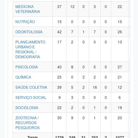
MEDICINA
37
12
0
3
0
22
0
VETERINÁRIA
NUTRIÇÃO
15
0
0
0
0
15
0
ODONTOLOGIA
42
7
1
7
0
26
1
PLANEJAMENTO
17
2
0
0
0
13
2
URBANO E
REGIONAL /
DEMOGRAFIA
PSICOLOGIA
40
8
0
5
0
27
0
QUÍMICA
25
0
2
2
0
21
0
SAÚDE COLETIVA
39
5
2
16
0
12
4
SERVIÇO SOCIAL
9
3
0
0
0
6
0
SOCIOLOGIA
22
2
0
1
0
19
0
ZOOTECNIA /
30
9
0
1
0
20
0
RECURSOS
PESQUEIROS
Totais
1729
249
31
253
2
1077
11