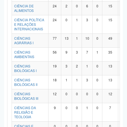
Planalto
CIÊNCIA DE
24
2
0
6
0
15
1
ALIMENTOS
CIÊNCIA POLÍTICA
24
0
1
3
0
15
5
E RELAÇÕES
INTERNACIONAIS
CIÊNCIAS
77
13
1
10
0
49
4
AGRÁRIAS I
CIÊNCIAS
56
9
3
7
1
35
1
AMBIENTAIS
CIÊNCIAS
19
3
2
1
0
13
0
BIOLÓGICAS I
CIÊNCIAS
18
1
1
3
0
13
0
BIOLÓGICAS II
CIÊNCIAS
12
0
0
0
0
12
0
BIOLÓGICAS III
CIÊNCIAS DA
9
0
0
1
0
7
1
RELIGIÃO E
TEOLOGIA
CIÊNCIAS E
0
0
0
0
0
0
0