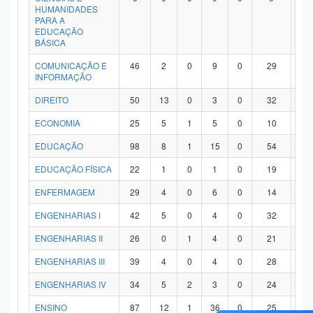
HUMANIDADES
PARA A
EDUCAÇÃO
BÁSICA
COMUNICAÇÃO E
46
2
0
9
0
29
6
INFORMAÇÃO
DIREITO
50
13
0
3
0
32
2
ECONOMIA
25
5
1
5
0
10
4
EDUCAÇÃO
98
8
1
15
0
54
2
EDUCAÇÃO FÍSICA
22
1
0
1
0
19
1
ENFERMAGEM
29
4
0
6
0
14
5
ENGENHARIAS I
42
5
0
4
0
32
1
ENGENHARIAS II
26
0
1
4
0
21
0
ENGENHARIAS III
39
4
0
4
0
28
3
ENGENHARIAS IV
34
5
2
3
0
24
0
ENSINO
87
12
1
36
0
25
1