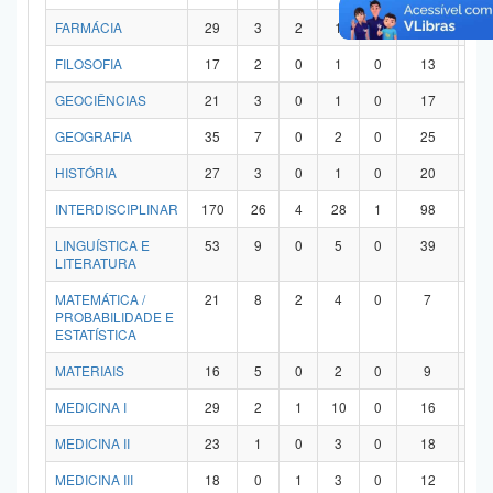
FARMÁCIA
29
3
2
1
0
21
2
FILOSOFIA
17
2
0
1
0
13
1
GEOCIÊNCIAS
21
3
0
1
0
17
0
GEOGRAFIA
35
7
0
2
0
25
1
HISTÓRIA
27
3
0
1
0
20
3
INTERDISCIPLINAR
170
26
4
28
1
98
1
LINGUÍSTICA E
53
9
0
5
0
39
0
LITERATURA
MATEMÁTICA /
21
8
2
4
0
7
0
PROBABILIDADE E
ESTATÍSTICA
MATERIAIS
16
5
0
2
0
9
0
MEDICINA I
29
2
1
10
0
16
0
MEDICINA II
23
1
0
3
0
18
1
MEDICINA III
18
0
1
3
0
12
2