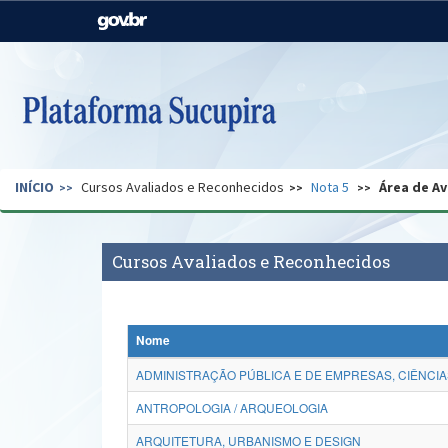
Casa Civil
Ministério da Justiça e
Segurança Pública
Ministério da Agricultura,
Ministério da Educação
Pecuária e Abastecimento
Ministério do Meio Ambiente
Ministério do Turismo
INÍCIO
Cursos Avaliados e Reconhecidos
Nota 5
Área de Av
Secretaria de Governo
Gabinete de Segurança
Institucional
Cursos Avaliados e Reconhecidos
Nome
ADMINISTRAÇÃO PÚBLICA E DE EMPRESAS, CIÊNCIA
ANTROPOLOGIA / ARQUEOLOGIA
ARQUITETURA, URBANISMO E DESIGN