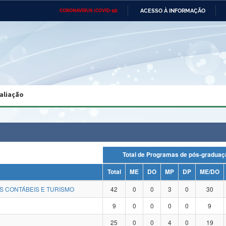
ACESSO À INFORMAÇÃO
CORONAVÍRUS (COVID-19)
Ministério da Defesa
Ministério das Relações
Mini
Exteriores
IR
PARA
O
CONTEÚDO
Ministério da Cidadania
Ministério da Saúde
Mini
Ministério do Desenvolvimento
Controladoria-Geral da União
Minis
Regional
e do
aliação
Advocacia-Geral da União
Banco Central do Brasil
Plana
Total de Programas de pós-grad
Total
ME
DO
MP
DP
ME/DO
S CONTÁBEIS E TURISMO
42
0
0
3
0
30
9
0
0
0
0
9
25
0
0
4
0
19