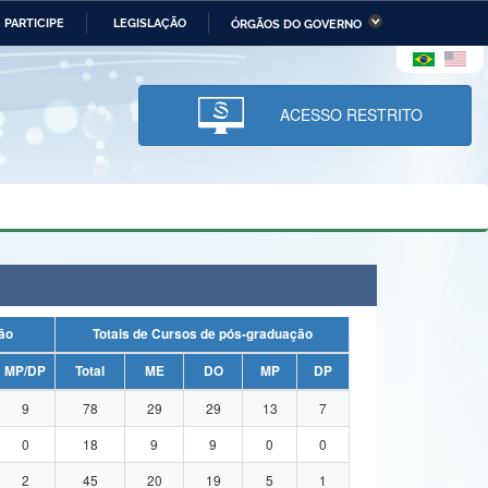
PARTICIPE
LEGISLAÇÃO
ÓRGÃOS DO GOVERNO
stério da Economia
Ministério da Infraestrutura
stério de Minas e Energia
Ministério da Ciência,
Tecnologia, Inovações e
ACESSO RESTRITO
Comunicações
tério da Mulher, da Família
Secretaria-Geral
s Direitos Humanos
lto
uação
Totais de Cursos de pós-graduação
MP/DP
Total
ME
DO
MP
DP
9
78
29
29
13
7
0
18
9
9
0
0
2
45
20
19
5
1