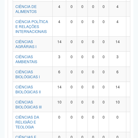
Planalto
CIÊNCIA DE
4
0
0
0
0
4
0
ALIMENTOS
CIÊNCIA POLÍTICA
4
0
0
0
0
4
0
E RELAÇÕES
INTERNACIONAIS
CIÊNCIAS
14
0
0
0
0
14
0
AGRÁRIAS I
CIÊNCIAS
3
0
0
0
0
3
0
AMBIENTAIS
CIÊNCIAS
6
0
0
0
0
6
0
BIOLÓGICAS I
CIÊNCIAS
14
0
0
0
0
14
0
BIOLÓGICAS II
CIÊNCIAS
10
0
0
0
0
10
0
BIOLÓGICAS III
CIÊNCIAS DA
0
0
0
0
0
0
0
RELIGIÃO E
TEOLOGIA
CIÊNCIAS E
0
0
0
0
0
0
0