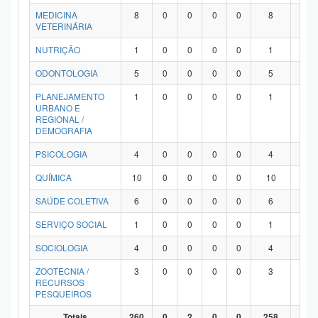
MEDICINA
8
0
0
0
0
8
0
VETERINÁRIA
NUTRIÇÃO
1
0
0
0
0
1
0
ODONTOLOGIA
5
0
0
0
0
5
0
PLANEJAMENTO
1
0
0
0
0
1
0
URBANO E
REGIONAL /
DEMOGRAFIA
PSICOLOGIA
4
0
0
0
0
4
0
QUÍMICA
10
0
0
0
0
10
0
SAÚDE COLETIVA
6
0
0
0
0
6
0
SERVIÇO SOCIAL
1
0
0
0
0
1
0
SOCIOLOGIA
4
0
0
0
0
4
0
ZOOTECNIA /
3
0
0
0
0
3
0
RECURSOS
PESQUEIROS
Totais
260
0
2
0
0
258
0