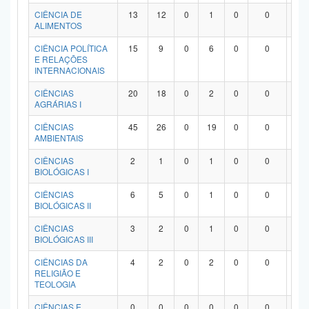
Planalto
CIÊNCIA DE
13
12
0
1
0
0
0
ALIMENTOS
CIÊNCIA POLÍTICA
15
9
0
6
0
0
0
E RELAÇÕES
INTERNACIONAIS
CIÊNCIAS
20
18
0
2
0
0
0
AGRÁRIAS I
CIÊNCIAS
45
26
0
19
0
0
0
AMBIENTAIS
CIÊNCIAS
2
1
0
1
0
0
0
BIOLÓGICAS I
CIÊNCIAS
6
5
0
1
0
0
0
BIOLÓGICAS II
CIÊNCIAS
3
2
0
1
0
0
0
BIOLÓGICAS III
CIÊNCIAS DA
4
2
0
2
0
0
0
RELIGIÃO E
TEOLOGIA
CIÊNCIAS E
0
0
0
0
0
0
0