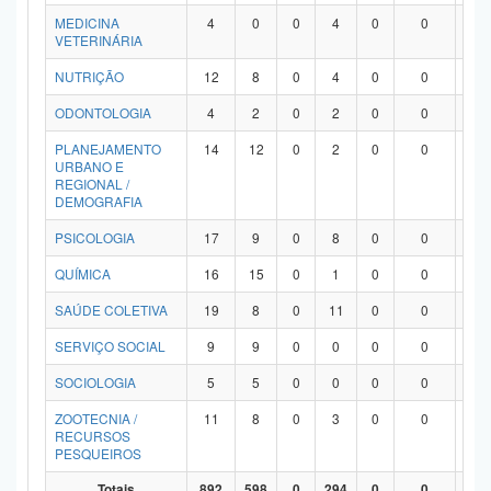
MEDICINA
4
0
0
4
0
0
0
VETERINÁRIA
NUTRIÇÃO
12
8
0
4
0
0
0
ODONTOLOGIA
4
2
0
2
0
0
0
PLANEJAMENTO
14
12
0
2
0
0
0
URBANO E
REGIONAL /
DEMOGRAFIA
PSICOLOGIA
17
9
0
8
0
0
0
QUÍMICA
16
15
0
1
0
0
0
SAÚDE COLETIVA
19
8
0
11
0
0
0
SERVIÇO SOCIAL
9
9
0
0
0
0
0
SOCIOLOGIA
5
5
0
0
0
0
0
ZOOTECNIA /
11
8
0
3
0
0
0
RECURSOS
PESQUEIROS
Totais
892
598
0
294
0
0
0