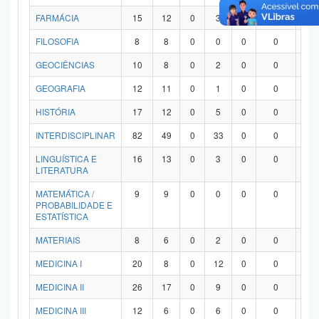
FARMÁCIA
15
12
0
3
0
0
0
FILOSOFIA
8
8
0
0
0
0
0
GEOCIÊNCIAS
10
8
0
2
0
0
0
GEOGRAFIA
12
11
0
1
0
0
0
HISTÓRIA
17
12
0
5
0
0
0
INTERDISCIPLINAR
82
49
0
33
0
0
0
LINGUÍSTICA E
16
13
0
3
0
0
0
LITERATURA
MATEMÁTICA /
9
9
0
0
0
0
0
PROBABILIDADE E
ESTATÍSTICA
MATERIAIS
8
6
0
2
0
0
0
MEDICINA I
20
8
0
12
0
0
0
MEDICINA II
26
17
0
9
0
0
0
MEDICINA III
12
6
0
6
0
0
0