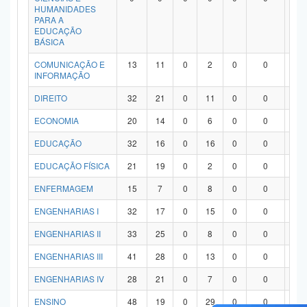
HUMANIDADES
PARA A
EDUCAÇÃO
BÁSICA
COMUNICAÇÃO E
13
11
0
2
0
0
0
INFORMAÇÃO
DIREITO
32
21
0
11
0
0
0
ECONOMIA
20
14
0
6
0
0
0
EDUCAÇÃO
32
16
0
16
0
0
0
EDUCAÇÃO FÍSICA
21
19
0
2
0
0
0
ENFERMAGEM
15
7
0
8
0
0
0
ENGENHARIAS I
32
17
0
15
0
0
0
ENGENHARIAS II
33
25
0
8
0
0
0
ENGENHARIAS III
41
28
0
13
0
0
0
ENGENHARIAS IV
28
21
0
7
0
0
0
ENSINO
48
19
0
29
0
0
0