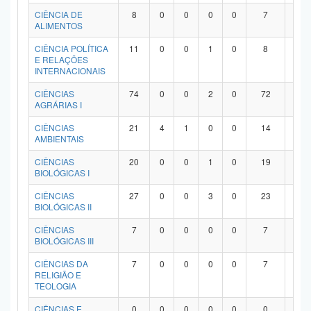
Planalto
CIÊNCIA DE
8
0
0
0
0
7
1
ALIMENTOS
CIÊNCIA POLÍTICA
11
0
0
1
0
8
2
E RELAÇÕES
INTERNACIONAIS
CIÊNCIAS
74
0
0
2
0
72
0
AGRÁRIAS I
CIÊNCIAS
21
4
1
0
0
14
2
AMBIENTAIS
CIÊNCIAS
20
0
0
1
0
19
0
BIOLÓGICAS I
CIÊNCIAS
27
0
0
3
0
23
1
BIOLÓGICAS II
CIÊNCIAS
7
0
0
0
0
7
0
BIOLÓGICAS III
CIÊNCIAS DA
7
0
0
0
0
7
0
RELIGIÃO E
TEOLOGIA
CIÊNCIAS E
0
0
0
0
0
0
0