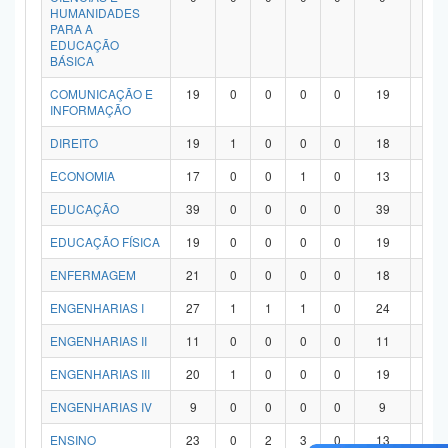
HUMANIDADES
PARA A
EDUCAÇÃO
BÁSICA
COMUNICAÇÃO E
19
0
0
0
0
19
0
INFORMAÇÃO
DIREITO
19
1
0
0
0
18
0
ECONOMIA
17
0
0
1
0
13
3
EDUCAÇÃO
39
0
0
0
0
39
0
EDUCAÇÃO FÍSICA
19
0
0
0
0
19
0
ENFERMAGEM
21
0
0
0
0
18
3
ENGENHARIAS I
27
1
1
1
0
24
0
ENGENHARIAS II
11
0
0
0
0
11
0
ENGENHARIAS III
20
1
0
0
0
19
0
ENGENHARIAS IV
9
0
0
0
0
9
0
ENSINO
23
0
2
3
0
13
5