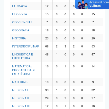
FARMÁCIA
12
0
0
0
0
12
0
FILOSOFIA
15
0
0
0
0
15
0
GEOCIÊNCIAS
7
0
0
0
0
7
0
GEOGRAFIA
18
0
0
0
0
18
0
HISTÓRIA
23
0
0
0
0
20
3
INTERDISCIPLINAR
68
2
3
2
0
53
8
LINGUÍSTICA E
48
1
0
0
0
47
0
LITERATURA
MATEMÁTICA /
16
0
1
0
0
14
1
PROBABILIDADE E
ESTATÍSTICA
MATERIAIS
10
0
0
0
0
9
1
MEDICINA I
33
1
0
0
0
32
0
MEDICINA II
29
0
2
0
0
27
0
MEDICINA III
12
0
1
0
0
10
1