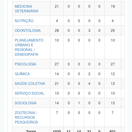
MEDICINA
21
0
0
0
0
19
2
VETERINÁRIA
NUTRIÇÃO
4
0
0
0
0
4
0
ODONTOLOGIA
28
0
0
3
0
25
0
PLANEJAMENTO
10
0
0
0
0
10
0
URBANO E
REGIONAL /
DEMOGRAFIA
PSICOLOGIA
27
0
0
0
0
27
0
QUÍMICA
14
0
0
2
0
12
0
SAÚDE COLETIVA
21
0
0
4
0
13
4
SERVIÇO SOCIAL
10
0
0
0
0
10
0
SOCIOLOGIA
14
0
1
0
0
13
0
ZOOTECNIA /
7
0
0
0
0
7
0
RECURSOS
PESQUEIROS
Totais
1030
11
14
31
0
921
53