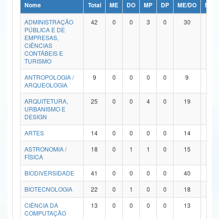
Nome
Total
ME
DO
MP
DP
ME/DO
MP/
Ministério da Ciência, Tecnologia, Inovações e Comunicações
ADMINISTRAÇÃO
42
0
0
3
0
30
9
PÚBLICA E DE
Ministério do Meio Ambiente
EMPRESAS,
CIÊNCIAS
Ministério do Turismo
CONTÁBEIS E
TURISMO
Ministério do Desenvolvimento Regional
ANTROPOLOGIA /
9
0
0
0
0
9
0
ARQUEOLOGIA
Controladoria-Geral da União
ARQUITETURA,
25
0
0
4
0
19
2
URBANISMO E
Ministério da Mulher, da Família e dos Direitos Humanos
DESIGN
Secretaria-Geral
ARTES
14
0
0
0
0
14
0
ASTRONOMIA /
18
0
1
1
0
15
1
Secretaria de Governo
FÍSICA
Gabinete de Segurança Institucional
BIODIVERSIDADE
41
0
0
0
0
40
1
Advocacia-Geral da União
BIOTECNOLOGIA
22
0
1
0
0
18
3
CIÊNCIA DA
13
0
0
0
0
13
0
Banco Central do Brasil
COMPUTAÇÃO