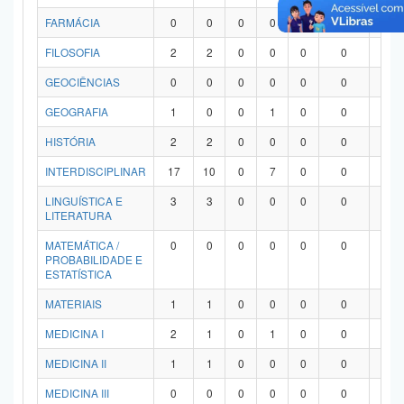
FARMÁCIA
0
0
0
0
0
0
0
FILOSOFIA
2
2
0
0
0
0
0
GEOCIÊNCIAS
0
0
0
0
0
0
0
GEOGRAFIA
1
0
0
1
0
0
0
HISTÓRIA
2
2
0
0
0
0
0
INTERDISCIPLINAR
17
10
0
7
0
0
0
LINGUÍSTICA E
3
3
0
0
0
0
0
LITERATURA
MATEMÁTICA /
0
0
0
0
0
0
0
PROBABILIDADE E
ESTATÍSTICA
MATERIAIS
1
1
0
0
0
0
0
MEDICINA I
2
1
0
1
0
0
0
MEDICINA II
1
1
0
0
0
0
0
MEDICINA III
0
0
0
0
0
0
0