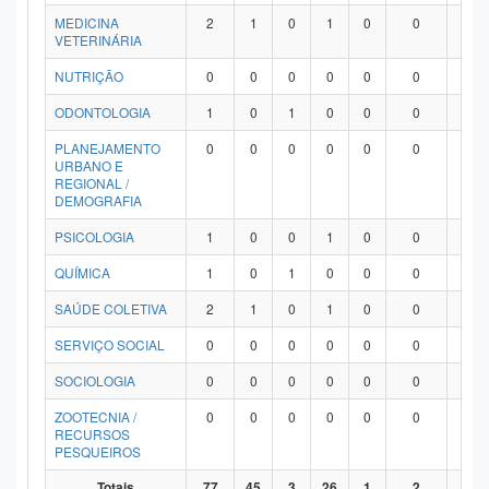
MEDICINA
2
1
0
1
0
0
0
VETERINÁRIA
NUTRIÇÃO
0
0
0
0
0
0
0
ODONTOLOGIA
1
0
1
0
0
0
0
PLANEJAMENTO
0
0
0
0
0
0
0
URBANO E
REGIONAL /
DEMOGRAFIA
PSICOLOGIA
1
0
0
1
0
0
0
QUÍMICA
1
0
1
0
0
0
0
SAÚDE COLETIVA
2
1
0
1
0
0
0
SERVIÇO SOCIAL
0
0
0
0
0
0
0
SOCIOLOGIA
0
0
0
0
0
0
0
ZOOTECNIA /
0
0
0
0
0
0
0
RECURSOS
PESQUEIROS
Totais
77
45
3
26
1
2
0