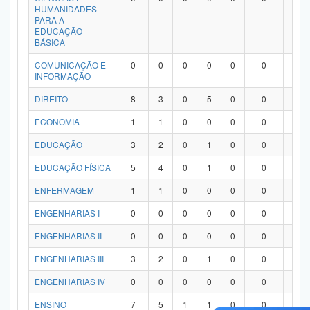
HUMANIDADES
PARA A
EDUCAÇÃO
BÁSICA
COMUNICAÇÃO E
0
0
0
0
0
0
0
INFORMAÇÃO
DIREITO
8
3
0
5
0
0
0
ECONOMIA
1
1
0
0
0
0
0
EDUCAÇÃO
3
2
0
1
0
0
0
EDUCAÇÃO FÍSICA
5
4
0
1
0
0
0
ENFERMAGEM
1
1
0
0
0
0
0
ENGENHARIAS I
0
0
0
0
0
0
0
ENGENHARIAS II
0
0
0
0
0
0
0
ENGENHARIAS III
3
2
0
1
0
0
0
ENGENHARIAS IV
0
0
0
0
0
0
0
ENSINO
7
5
1
1
0
0
0