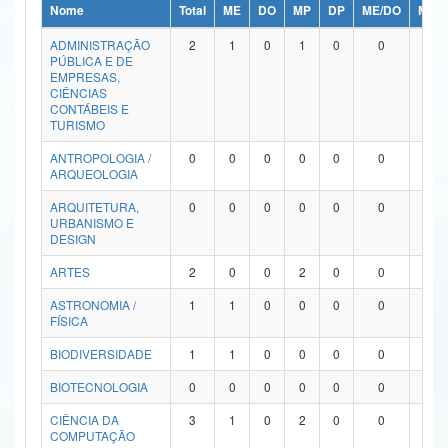
Nome
Total
ME
DO
MP
DP
ME/DO
MP/
Ministério da Ciência, Tecnologia, Inovações e Comunicações
ADMINISTRAÇÃO
2
1
0
1
0
0
0
PÚBLICA E DE
Ministério do Meio Ambiente
EMPRESAS,
CIÊNCIAS
Ministério do Turismo
CONTÁBEIS E
TURISMO
Ministério do Desenvolvimento Regional
ANTROPOLOGIA /
0
0
0
0
0
0
0
ARQUEOLOGIA
Controladoria-Geral da União
ARQUITETURA,
0
0
0
0
0
0
0
URBANISMO E
Ministério da Mulher, da Família e dos Direitos Humanos
DESIGN
Secretaria-Geral
ARTES
2
0
0
2
0
0
0
ASTRONOMIA /
1
1
0
0
0
0
0
Secretaria de Governo
FÍSICA
Gabinete de Segurança Institucional
BIODIVERSIDADE
1
1
0
0
0
0
0
Advocacia-Geral da União
BIOTECNOLOGIA
0
0
0
0
0
0
0
CIÊNCIA DA
3
1
0
2
0
0
0
Banco Central do Brasil
COMPUTAÇÃO