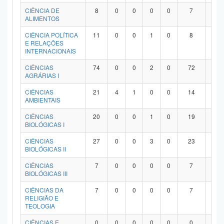
Planalto
CIÊNCIA DE
8
0
0
0
0
7
1
ALIMENTOS
CIÊNCIA POLÍTICA
11
0
0
1
0
8
2
E RELAÇÕES
INTERNACIONAIS
CIÊNCIAS
74
0
0
2
0
72
0
AGRÁRIAS I
CIÊNCIAS
21
4
1
0
0
14
2
AMBIENTAIS
CIÊNCIAS
20
0
0
1
0
19
0
BIOLÓGICAS I
CIÊNCIAS
27
0
0
3
0
23
1
BIOLÓGICAS II
CIÊNCIAS
7
0
0
0
0
7
0
BIOLÓGICAS III
CIÊNCIAS DA
7
0
0
0
0
7
0
RELIGIÃO E
TEOLOGIA
CIÊNCIAS E
0
0
0
0
0
0
0