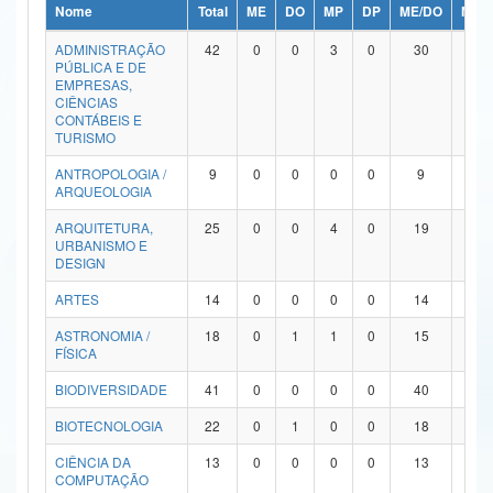
Nome
Total
ME
DO
MP
DP
ME/DO
MP/
Ministério da Ciência, Tecnologia, Inovações e Comunicações
ADMINISTRAÇÃO
42
0
0
3
0
30
9
PÚBLICA E DE
Ministério do Meio Ambiente
EMPRESAS,
CIÊNCIAS
Ministério do Turismo
CONTÁBEIS E
TURISMO
Ministério do Desenvolvimento Regional
ANTROPOLOGIA /
9
0
0
0
0
9
0
ARQUEOLOGIA
Controladoria-Geral da União
ARQUITETURA,
25
0
0
4
0
19
2
URBANISMO E
Ministério da Mulher, da Família e dos Direitos Humanos
DESIGN
Secretaria-Geral
ARTES
14
0
0
0
0
14
0
ASTRONOMIA /
18
0
1
1
0
15
1
Secretaria de Governo
FÍSICA
Gabinete de Segurança Institucional
BIODIVERSIDADE
41
0
0
0
0
40
1
Advocacia-Geral da União
BIOTECNOLOGIA
22
0
1
0
0
18
3
CIÊNCIA DA
13
0
0
0
0
13
0
Banco Central do Brasil
COMPUTAÇÃO