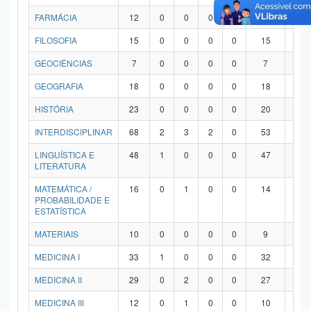
FARMÁCIA
12
0
0
0
0
12
0
FILOSOFIA
15
0
0
0
0
15
0
GEOCIÊNCIAS
7
0
0
0
0
7
0
GEOGRAFIA
18
0
0
0
0
18
0
HISTÓRIA
23
0
0
0
0
20
3
INTERDISCIPLINAR
68
2
3
2
0
53
8
LINGUÍSTICA E
48
1
0
0
0
47
0
LITERATURA
MATEMÁTICA /
16
0
1
0
0
14
1
PROBABILIDADE E
ESTATÍSTICA
MATERIAIS
10
0
0
0
0
9
1
MEDICINA I
33
1
0
0
0
32
0
MEDICINA II
29
0
2
0
0
27
0
MEDICINA III
12
0
1
0
0
10
1