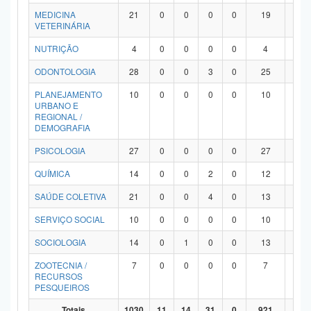
MEDICINA
21
0
0
0
0
19
2
VETERINÁRIA
NUTRIÇÃO
4
0
0
0
0
4
0
ODONTOLOGIA
28
0
0
3
0
25
0
PLANEJAMENTO
10
0
0
0
0
10
0
URBANO E
REGIONAL /
DEMOGRAFIA
PSICOLOGIA
27
0
0
0
0
27
0
QUÍMICA
14
0
0
2
0
12
0
SAÚDE COLETIVA
21
0
0
4
0
13
4
SERVIÇO SOCIAL
10
0
0
0
0
10
0
SOCIOLOGIA
14
0
1
0
0
13
0
ZOOTECNIA /
7
0
0
0
0
7
0
RECURSOS
PESQUEIROS
Totais
1030
11
14
31
0
921
53