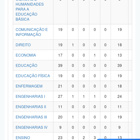
HUMANIDADES
PARA A
EDUCAÇÃO
BÁSICA
COMUNICAÇÃO E
19
0
0
0
0
19
0
INFORMAÇÃO
DIREITO
19
1
0
0
0
18
0
ECONOMIA
17
0
0
1
0
13
3
EDUCAÇÃO
39
0
0
0
0
39
0
EDUCAÇÃO FÍSICA
19
0
0
0
0
19
0
ENFERMAGEM
21
0
0
0
0
18
3
ENGENHARIAS I
27
1
1
1
0
24
0
ENGENHARIAS II
11
0
0
0
0
11
0
ENGENHARIAS III
20
1
0
0
0
19
0
ENGENHARIAS IV
9
0
0
0
0
9
0
ENSINO
23
0
2
3
0
13
5