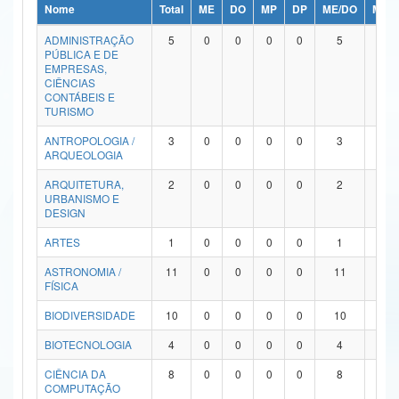
Nome
Total
ME
DO
MP
DP
ME/DO
MP/
Ministério da Ciência, Tecnologia, Inovações e Comunicações
ADMINISTRAÇÃO
5
0
0
0
0
5
0
PÚBLICA E DE
Ministério do Meio Ambiente
EMPRESAS,
CIÊNCIAS
Ministério do Turismo
CONTÁBEIS E
TURISMO
Ministério do Desenvolvimento Regional
ANTROPOLOGIA /
3
0
0
0
0
3
0
ARQUEOLOGIA
Controladoria-Geral da União
ARQUITETURA,
2
0
0
0
0
2
0
URBANISMO E
Ministério da Mulher, da Família e dos Direitos Humanos
DESIGN
Secretaria-Geral
ARTES
1
0
0
0
0
1
0
ASTRONOMIA /
11
0
0
0
0
11
0
Secretaria de Governo
FÍSICA
Gabinete de Segurança Institucional
BIODIVERSIDADE
10
0
0
0
0
10
0
Advocacia-Geral da União
BIOTECNOLOGIA
4
0
0
0
0
4
0
CIÊNCIA DA
8
0
0
0
0
8
0
Banco Central do Brasil
COMPUTAÇÃO