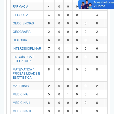
FARMÁCIA
4
0
0
0
0
4
0
FILOSOFIA
4
0
0
0
0
4
0
GEOCIÊNCIAS
8
0
0
0
0
8
0
GEOGRAFIA
2
0
0
0
0
2
0
HISTÓRIA
6
0
0
0
0
6
0
INTERDISCIPLINAR
7
0
1
0
0
6
0
LINGUÍSTICA E
8
0
0
0
0
8
0
LITERATURA
MATEMÁTICA /
8
0
0
0
0
8
0
PROBABILIDADE E
ESTATÍSTICA
MATERIAIS
2
0
0
0
0
2
0
MEDICINA I
5
0
1
0
0
4
0
MEDICINA II
8
0
0
0
0
8
0
MEDICINA III
3
0
0
0
0
3
0