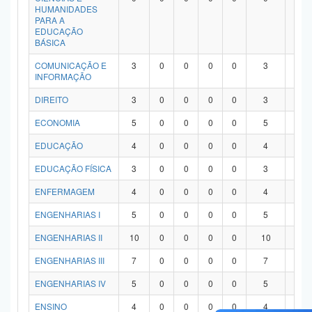
HUMANIDADES
PARA A
EDUCAÇÃO
BÁSICA
COMUNICAÇÃO E
3
0
0
0
0
3
0
INFORMAÇÃO
DIREITO
3
0
0
0
0
3
0
ECONOMIA
5
0
0
0
0
5
0
EDUCAÇÃO
4
0
0
0
0
4
0
EDUCAÇÃO FÍSICA
3
0
0
0
0
3
0
ENFERMAGEM
4
0
0
0
0
4
0
ENGENHARIAS I
5
0
0
0
0
5
0
ENGENHARIAS II
10
0
0
0
0
10
0
ENGENHARIAS III
7
0
0
0
0
7
0
ENGENHARIAS IV
5
0
0
0
0
5
0
ENSINO
4
0
0
0
0
4
0