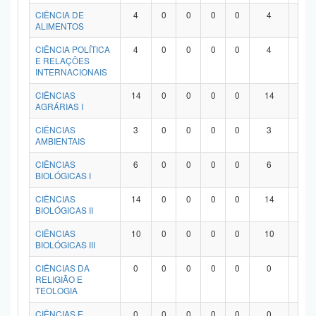
Planalto
CIÊNCIA DE
4
0
0
0
0
4
0
ALIMENTOS
CIÊNCIA POLÍTICA
4
0
0
0
0
4
0
E RELAÇÕES
INTERNACIONAIS
CIÊNCIAS
14
0
0
0
0
14
0
AGRÁRIAS I
CIÊNCIAS
3
0
0
0
0
3
0
AMBIENTAIS
CIÊNCIAS
6
0
0
0
0
6
0
BIOLÓGICAS I
CIÊNCIAS
14
0
0
0
0
14
0
BIOLÓGICAS II
CIÊNCIAS
10
0
0
0
0
10
0
BIOLÓGICAS III
CIÊNCIAS DA
0
0
0
0
0
0
0
RELIGIÃO E
TEOLOGIA
CIÊNCIAS E
0
0
0
0
0
0
0