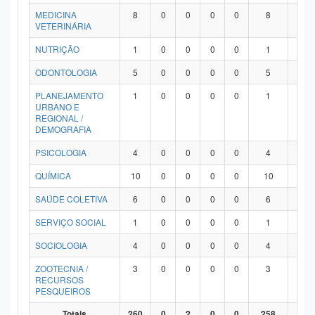
MEDICINA
8
0
0
0
0
8
0
VETERINÁRIA
NUTRIÇÃO
1
0
0
0
0
1
0
ODONTOLOGIA
5
0
0
0
0
5
0
PLANEJAMENTO
1
0
0
0
0
1
0
URBANO E
REGIONAL /
DEMOGRAFIA
PSICOLOGIA
4
0
0
0
0
4
0
QUÍMICA
10
0
0
0
0
10
0
SAÚDE COLETIVA
6
0
0
0
0
6
0
SERVIÇO SOCIAL
1
0
0
0
0
1
0
SOCIOLOGIA
4
0
0
0
0
4
0
ZOOTECNIA /
3
0
0
0
0
3
0
RECURSOS
PESQUEIROS
Totais
260
0
2
0
0
258
0