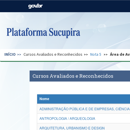
Casa Civil
Ministério da Justiça e
Segurança Pública
Ministério da Agricultura,
Ministério da Educação
Pecuária e Abastecimento
Ministério do Meio Ambiente
Ministério do Turismo
INÍCIO
Cursos Avaliados e Reconhecidos
Nota 5
Área de Av
Secretaria de Governo
Gabinete de Segurança
Institucional
Cursos Avaliados e Reconhecidos
Nome
ADMINISTRAÇÃO PÚBLICA E DE EMPRESAS, CIÊNCIA
ANTROPOLOGIA / ARQUEOLOGIA
ARQUITETURA, URBANISMO E DESIGN