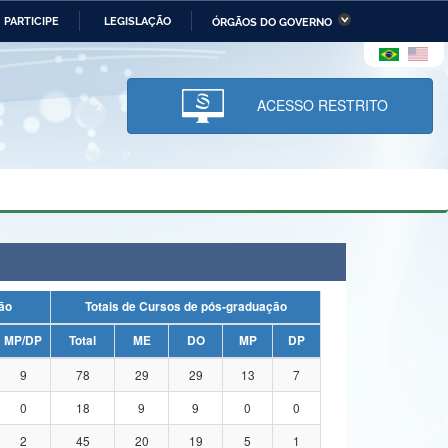
PARTICIPE
LEGISLAÇÃO
ÓRGÃOS DO GOVERNO
stério da Economia
Ministério da Infraestrutura
stério de Minas e Energia
Ministério da Ciência,
Tecnologia, Inovações e
ACESSO RESTRITO
Comunicações
tério da Mulher, da Família
Secretaria-Geral
s Direitos Humanos
lto
uação
Totais de Cursos de pós-graduação
MP/DP
Total
ME
DO
MP
DP
9
78
29
29
13
7
0
18
9
9
0
0
2
45
20
19
5
1