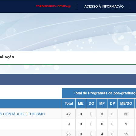
ACESSO À INFORMAÇÃO
CORONAVÍRUS (COVID-19)
Ministério da Defesa
Ministério das Relações
Mini
Exteriores
IR
PARA
O
CONTEÚDO
Ministério da Cidadania
Ministério da Saúde
Mini
Ministério do Desenvolvimento
Controladoria-Geral da União
Minis
Regional
e do
aliação
Advocacia-Geral da União
Banco Central do Brasil
Plana
Total de Programas de pós-grad
Total
ME
DO
MP
DP
ME/DO
S CONTÁBEIS E TURISMO
42
0
0
3
0
30
9
0
0
0
0
9
25
0
0
4
0
19