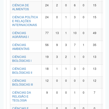
Planalto
CIÊNCIA DE
24
2
0
6
0
15
1
ALIMENTOS
CIÊNCIA POLÍTICA
24
0
1
3
0
15
5
E RELAÇÕES
INTERNACIONAIS
CIÊNCIAS
77
13
1
10
0
49
4
AGRÁRIAS I
CIÊNCIAS
56
9
3
7
1
35
1
AMBIENTAIS
CIÊNCIAS
19
3
2
1
0
13
0
BIOLÓGICAS I
CIÊNCIAS
18
1
1
3
0
13
0
BIOLÓGICAS II
CIÊNCIAS
12
0
0
0
0
12
0
BIOLÓGICAS III
CIÊNCIAS DA
9
0
0
1
0
7
1
RELIGIÃO E
TEOLOGIA
CIÊNCIAS E
0
0
0
0
0
0
0