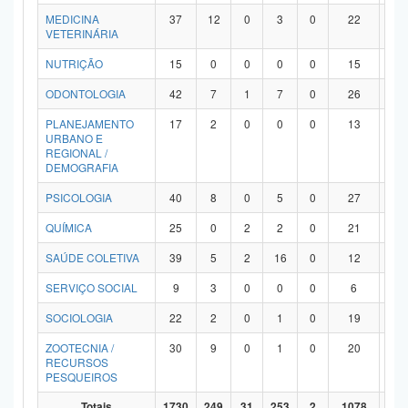
MEDICINA
37
12
0
3
0
22
0
VETERINÁRIA
NUTRIÇÃO
15
0
0
0
0
15
0
ODONTOLOGIA
42
7
1
7
0
26
1
PLANEJAMENTO
17
2
0
0
0
13
2
URBANO E
REGIONAL /
DEMOGRAFIA
PSICOLOGIA
40
8
0
5
0
27
0
QUÍMICA
25
0
2
2
0
21
0
SAÚDE COLETIVA
39
5
2
16
0
12
4
SERVIÇO SOCIAL
9
3
0
0
0
6
0
SOCIOLOGIA
22
2
0
1
0
19
0
ZOOTECNIA /
30
9
0
1
0
20
0
RECURSOS
PESQUEIROS
Totais
1730
249
31
253
2
1078
11