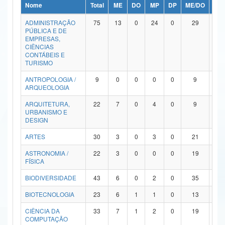
Nome
Total
ME
DO
MP
DP
ME/DO
MP/
Ministério da Ciência, Tecnologia, Inovações e Comunicações
ADMINISTRAÇÃO
75
13
0
24
0
29
9
PÚBLICA E DE
Ministério do Meio Ambiente
EMPRESAS,
CIÊNCIAS
Ministério do Turismo
CONTÁBEIS E
TURISMO
Ministério do Desenvolvimento Regional
ANTROPOLOGIA /
9
0
0
0
0
9
0
ARQUEOLOGIA
Controladoria-Geral da União
ARQUITETURA,
22
7
0
4
0
9
2
URBANISMO E
Ministério da Mulher, da Família e dos Direitos Humanos
DESIGN
Secretaria-Geral
ARTES
30
3
0
3
0
21
3
ASTRONOMIA /
22
3
0
0
0
19
0
Secretaria de Governo
FÍSICA
Gabinete de Segurança Institucional
BIODIVERSIDADE
43
6
0
2
0
35
0
Advocacia-Geral da União
BIOTECNOLOGIA
23
6
1
1
0
13
2
CIÊNCIA DA
33
7
1
2
0
19
4
Banco Central do Brasil
COMPUTAÇÃO