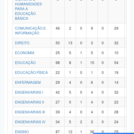
HUMANIDADES
PARA A
EDUCAÇÃO
BÁSICA
COMUNICAÇÃO E
46
2
0
9
0
29
6
INFORMAÇÃO
DIREITO
50
13
0
3
0
32
2
ECONOMIA
25
5
1
5
0
10
4
EDUCAÇÃO
98
8
1
15
0
54
2
EDUCAÇÃO FÍSICA
22
1
0
1
0
19
1
ENFERMAGEM
29
4
0
6
0
14
5
ENGENHARIAS I
42
5
0
4
0
32
1
ENGENHARIAS II
27
0
1
4
0
22
0
ENGENHARIAS III
39
4
0
4
0
28
3
ENGENHARIAS IV
34
5
2
3
0
24
0
ENSINO
87
12
1
36
0
25
1