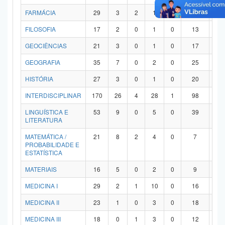
FARMÁCIA
29
3
2
1
0
21
2
FILOSOFIA
17
2
0
1
0
13
1
GEOCIÊNCIAS
21
3
0
1
0
17
0
GEOGRAFIA
35
7
0
2
0
25
1
HISTÓRIA
27
3
0
1
0
20
3
INTERDISCIPLINAR
170
26
4
28
1
98
1
LINGUÍSTICA E
53
9
0
5
0
39
0
LITERATURA
MATEMÁTICA /
21
8
2
4
0
7
0
PROBABILIDADE E
ESTATÍSTICA
MATERIAIS
16
5
0
2
0
9
0
MEDICINA I
29
2
1
10
0
16
0
MEDICINA II
23
1
0
3
0
18
1
MEDICINA III
18
0
1
3
0
12
2