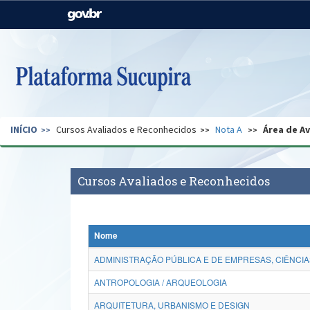
Casa Civil
Ministério da Justiça e
Segurança Pública
Ministério da Agricultura,
Ministério da Educação
Pecuária e Abastecimento
Ministério do Meio Ambiente
Ministério do Turismo
INÍCIO
Cursos Avaliados e Reconhecidos
Nota A
Área de A
Secretaria de Governo
Gabinete de Segurança
Institucional
Cursos Avaliados e Reconhecidos
Nome
ADMINISTRAÇÃO PÚBLICA E DE EMPRESAS, CIÊNCIA
ANTROPOLOGIA / ARQUEOLOGIA
ARQUITETURA, URBANISMO E DESIGN