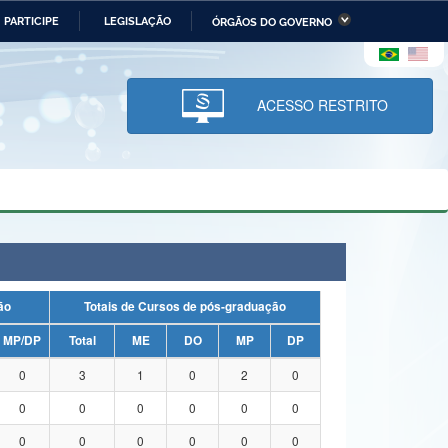
PARTICIPE
LEGISLAÇÃO
ÓRGÃOS DO GOVERNO
stério da Economia
Ministério da Infraestrutura
stério de Minas e Energia
Ministério da Ciência,
Tecnologia, Inovações e
ACESSO RESTRITO
Comunicações
tério da Mulher, da Família
Secretaria-Geral
s Direitos Humanos
lto
uação
Totais de Cursos de pós-graduação
MP/DP
Total
ME
DO
MP
DP
0
3
1
0
2
0
0
0
0
0
0
0
0
0
0
0
0
0