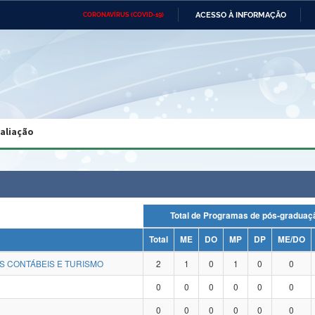
ACESSO À INFORMAÇÃO
CORONAVÍRUS (COVID-19)
Ministério da Defesa
Ministério das Relações
Mini
Exteriores
IR
PARA
O
CONTEÚDO
Ministério da Cidadania
Ministério da Saúde
Mini
Ministério do Desenvolvimento
Controladoria-Geral da União
Minis
Regional
e do
valiação
Advocacia-Geral da União
Banco Central do Brasil
Plana
Total de Programas de pós-grad
Total
ME
DO
MP
DP
ME/DO
S CONTÁBEIS E TURISMO
2
1
0
1
0
0
0
0
0
0
0
0
0
0
0
0
0
0