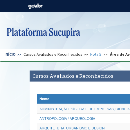
Casa Civil
Ministério da Justiça e
Segurança Pública
Ministério da Agricultura,
Ministério da Educação
Pecuária e Abastecimento
Ministério do Meio Ambiente
Ministério do Turismo
INÍCIO
Cursos Avaliados e Reconhecidos
Nota 5
Área de Av
Secretaria de Governo
Gabinete de Segurança
Institucional
Cursos Avaliados e Reconhecidos
Nome
ADMINISTRAÇÃO PÚBLICA E DE EMPRESAS, CIÊNCIA
ANTROPOLOGIA / ARQUEOLOGIA
ARQUITETURA, URBANISMO E DESIGN