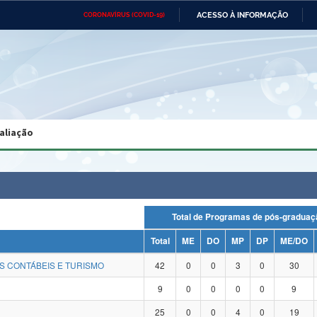
ACESSO À INFORMAÇÃO
CORONAVÍRUS (COVID-19)
Ministério da Defesa
Ministério das Relações
Mini
Exteriores
IR
PARA
O
CONTEÚDO
Ministério da Cidadania
Ministério da Saúde
Mini
Ministério do Desenvolvimento
Controladoria-Geral da União
Minis
Regional
e do
aliação
Advocacia-Geral da União
Banco Central do Brasil
Plana
Total de Programas de pós-grad
Total
ME
DO
MP
DP
ME/DO
S CONTÁBEIS E TURISMO
42
0
0
3
0
30
9
0
0
0
0
9
25
0
0
4
0
19