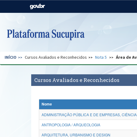
Casa Civil
Ministério da Justiça e
Segurança Pública
Ministério da Agricultura,
Ministério da Educação
Pecuária e Abastecimento
Ministério do Meio Ambiente
Ministério do Turismo
INÍCIO
Cursos Avaliados e Reconhecidos
Nota 5
Área de Av
Secretaria de Governo
Gabinete de Segurança
Institucional
Cursos Avaliados e Reconhecidos
Nome
ADMINISTRAÇÃO PÚBLICA E DE EMPRESAS, CIÊNCIA
ANTROPOLOGIA / ARQUEOLOGIA
ARQUITETURA, URBANISMO E DESIGN