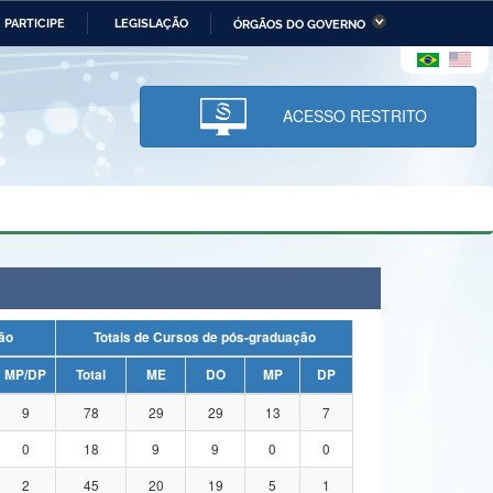
PARTICIPE
LEGISLAÇÃO
ÓRGÃOS DO GOVERNO
stério da Economia
Ministério da Infraestrutura
stério de Minas e Energia
Ministério da Ciência,
Tecnologia, Inovações e
ACESSO RESTRITO
Comunicações
tério da Mulher, da Família
Secretaria-Geral
s Direitos Humanos
lto
uação
Totais de Cursos de pós-graduação
MP/DP
Total
ME
DO
MP
DP
9
78
29
29
13
7
0
18
9
9
0
0
2
45
20
19
5
1