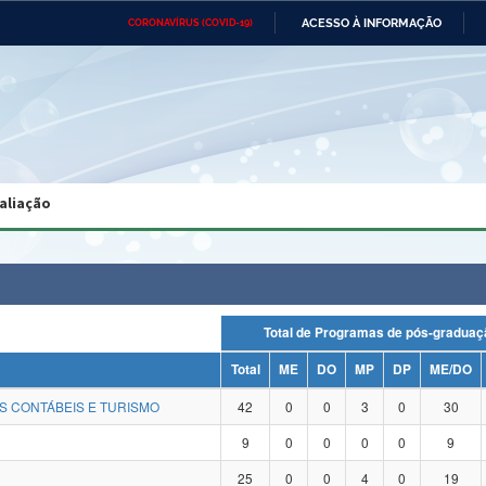
ACESSO À INFORMAÇÃO
CORONAVÍRUS (COVID-19)
Ministério da Defesa
Ministério das Relações
Mini
Exteriores
IR
PARA
O
CONTEÚDO
Ministério da Cidadania
Ministério da Saúde
Mini
Ministério do Desenvolvimento
Controladoria-Geral da União
Minis
Regional
e do
aliação
Advocacia-Geral da União
Banco Central do Brasil
Plana
Total de Programas de pós-grad
Total
ME
DO
MP
DP
ME/DO
S CONTÁBEIS E TURISMO
42
0
0
3
0
30
9
0
0
0
0
9
25
0
0
4
0
19