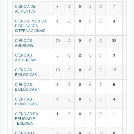
Planalto
CIÊNCIA DE
7
0
0
0
0
7
0
ALIMENTOS
CIÊNCIA POLÍTICA
4
0
0
0
0
4
0
E RELAÇÕES
INTERNACIONAIS
CIÊNCIAS
25
0
0
0
0
25
0
AGRÁRIAS I
CIÊNCIAS
5
0
2
0
0
3
0
AMBIENTAIS
CIÊNCIAS
13
0
0
0
0
13
0
BIOLÓGICAS I
CIÊNCIAS
9
0
0
0
0
9
0
BIOLÓGICAS II
CIÊNCIAS
4
0
0
0
0
4
0
BIOLÓGICAS III
CIÊNCIAS DA
1
0
0
0
0
1
0
RELIGIÃO E
TEOLOGIA
CIÊNCIAS E
0
0
0
0
0
0
0