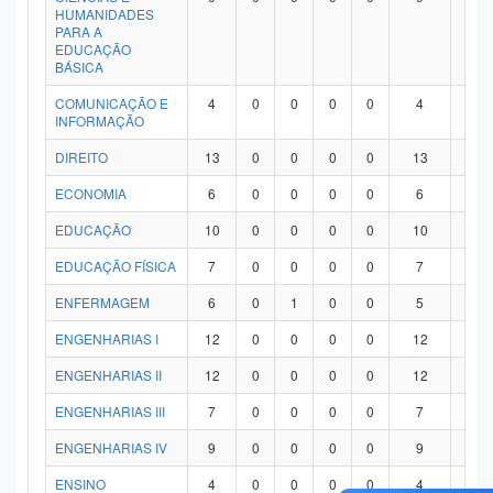
HUMANIDADES
PARA A
EDUCAÇÃO
BÁSICA
COMUNICAÇÃO E
4
0
0
0
0
4
0
INFORMAÇÃO
DIREITO
13
0
0
0
0
13
0
ECONOMIA
6
0
0
0
0
6
0
EDUCAÇÃO
10
0
0
0
0
10
0
EDUCAÇÃO FÍSICA
7
0
0
0
0
7
0
ENFERMAGEM
6
0
1
0
0
5
0
ENGENHARIAS I
12
0
0
0
0
12
0
ENGENHARIAS II
12
0
0
0
0
12
0
ENGENHARIAS III
7
0
0
0
0
7
0
ENGENHARIAS IV
9
0
0
0
0
9
0
ENSINO
4
0
0
0
0
4
0