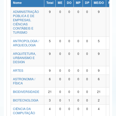
Nome
Total
ME
DO
MP
DP
ME/DO
MP/
Ministério da Ciência, Tecnologia, Inovações e Comunicações
ADMINISTRAÇÃO
9
0
0
0
0
9
0
PÚBLICA E DE
Ministério do Meio Ambiente
EMPRESAS,
CIÊNCIAS
Ministério do Turismo
CONTÁBEIS E
TURISMO
Ministério do Desenvolvimento Regional
ANTROPOLOGIA /
5
0
0
0
0
5
0
ARQUEOLOGIA
Controladoria-Geral da União
ARQUITETURA,
9
0
0
0
0
9
0
URBANISMO E
Ministério da Mulher, da Família e dos Direitos Humanos
DESIGN
Secretaria-Geral
ARTES
9
0
0
0
0
9
0
ASTRONOMIA /
6
0
0
0
0
6
0
Secretaria de Governo
FÍSICA
Gabinete de Segurança Institucional
BIODIVERSIDADE
21
0
0
0
0
21
0
Advocacia-Geral da União
BIOTECNOLOGIA
3
0
1
0
0
2
0
CIÊNCIA DA
4
0
0
0
0
4
0
Banco Central do Brasil
COMPUTAÇÃO