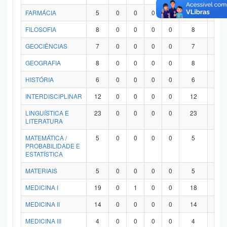
FARMÁCIA
5
0
0
0
0
5
0
FILOSOFIA
8
0
0
0
0
8
0
GEOCIÊNCIAS
7
0
0
0
0
7
0
GEOGRAFIA
8
0
0
0
0
8
0
HISTÓRIA
6
0
0
0
0
6
0
INTERDISCIPLINAR
12
0
0
0
0
12
0
LINGUÍSTICA E
23
0
0
0
0
23
0
LITERATURA
MATEMÁTICA /
5
0
0
0
0
5
0
PROBABILIDADE E
ESTATÍSTICA
MATERIAIS
5
0
0
0
0
5
0
MEDICINA I
19
0
1
0
0
18
0
MEDICINA II
14
0
0
0
0
14
0
MEDICINA III
4
0
0
0
0
4
0