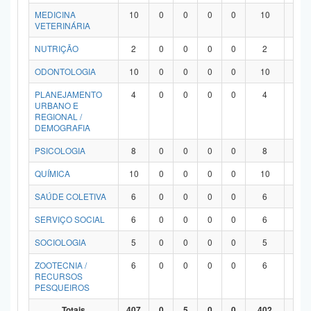
MEDICINA
10
0
0
0
0
10
0
VETERINÁRIA
NUTRIÇÃO
2
0
0
0
0
2
0
ODONTOLOGIA
10
0
0
0
0
10
0
PLANEJAMENTO
4
0
0
0
0
4
0
URBANO E
REGIONAL /
DEMOGRAFIA
PSICOLOGIA
8
0
0
0
0
8
0
QUÍMICA
10
0
0
0
0
10
0
SAÚDE COLETIVA
6
0
0
0
0
6
0
SERVIÇO SOCIAL
6
0
0
0
0
6
0
SOCIOLOGIA
5
0
0
0
0
5
0
ZOOTECNIA /
6
0
0
0
0
6
0
RECURSOS
PESQUEIROS
Totais
407
0
5
0
0
402
0