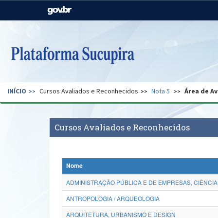
Casa Civil
Ministério da Justiça e
Segurança Pública
Ministério da Agricultura,
Ministério da Educação
Pecuária e Abastecimento
Ministério do Meio Ambiente
Ministério do Turismo
INÍCIO
Cursos Avaliados e Reconhecidos
Nota 5
Área de Av
Secretaria de Governo
Gabinete de Segurança
Institucional
Cursos Avaliados e Reconhecidos
Nome
ADMINISTRAÇÃO PÚBLICA E DE EMPRESAS, CIÊNCIA
ANTROPOLOGIA / ARQUEOLOGIA
ARQUITETURA, URBANISMO E DESIGN