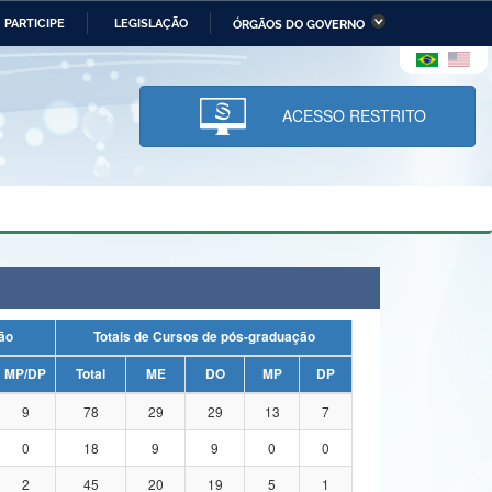
PARTICIPE
LEGISLAÇÃO
ÓRGÃOS DO GOVERNO
stério da Economia
Ministério da Infraestrutura
stério de Minas e Energia
Ministério da Ciência,
Tecnologia, Inovações e
ACESSO RESTRITO
Comunicações
tério da Mulher, da Família
Secretaria-Geral
s Direitos Humanos
lto
uação
Totais de Cursos de pós-graduação
MP/DP
Total
ME
DO
MP
DP
9
78
29
29
13
7
0
18
9
9
0
0
2
45
20
19
5
1