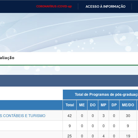
ACESSO À INFORMAÇÃO
CORONAVÍRUS (COVID-19)
Ministério da Defesa
Ministério das Relações
Mini
Exteriores
IR
PARA
O
CONTEÚDO
Ministério da Cidadania
Ministério da Saúde
Mini
Ministério do Desenvolvimento
Controladoria-Geral da União
Minis
Regional
e do
aliação
Advocacia-Geral da União
Banco Central do Brasil
Plana
Total de Programas de pós-grad
Total
ME
DO
MP
DP
ME/DO
S CONTÁBEIS E TURISMO
42
0
0
3
0
30
9
0
0
0
0
9
25
0
0
4
0
19