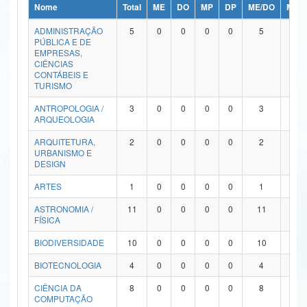
Nome
Total
ME
DO
MP
DP
ME/DO
MP/
Ministério da Ciência, Tecnologia, Inovações e Comunicações
ADMINISTRAÇÃO
5
0
0
0
0
5
0
PÚBLICA E DE
Ministério do Meio Ambiente
EMPRESAS,
CIÊNCIAS
Ministério do Turismo
CONTÁBEIS E
TURISMO
Ministério do Desenvolvimento Regional
ANTROPOLOGIA /
3
0
0
0
0
3
0
ARQUEOLOGIA
Controladoria-Geral da União
ARQUITETURA,
2
0
0
0
0
2
0
URBANISMO E
Ministério da Mulher, da Família e dos Direitos Humanos
DESIGN
Secretaria-Geral
ARTES
1
0
0
0
0
1
0
ASTRONOMIA /
11
0
0
0
0
11
0
Secretaria de Governo
FÍSICA
Gabinete de Segurança Institucional
BIODIVERSIDADE
10
0
0
0
0
10
0
Advocacia-Geral da União
BIOTECNOLOGIA
4
0
0
0
0
4
0
CIÊNCIA DA
8
0
0
0
0
8
0
Banco Central do Brasil
COMPUTAÇÃO