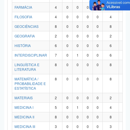
FARMÁCIA
4
0
0
0
0
4
0
FILOSOFIA
4
0
0
0
0
4
0
GEOCIÊNCIAS
8
0
0
0
0
8
0
GEOGRAFIA
2
0
0
0
0
2
0
HISTÓRIA
6
0
0
0
0
6
0
INTERDISCIPLINAR
7
0
1
0
0
6
0
LINGUÍSTICA E
8
0
0
0
0
8
0
LITERATURA
MATEMÁTICA /
8
0
0
0
0
8
0
PROBABILIDADE E
ESTATÍSTICA
MATERIAIS
2
0
0
0
0
2
0
MEDICINA I
5
0
1
0
0
4
0
MEDICINA II
8
0
0
0
0
8
0
MEDICINA III
3
0
0
0
0
3
0