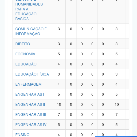
HUMANIDADES
PARA A
EDUCAÇÃO
BÁSICA
COMUNICAÇÃO E
3
0
0
0
0
3
0
INFORMAÇÃO
DIREITO
3
0
0
0
0
3
0
ECONOMIA
5
0
0
0
0
5
0
EDUCAÇÃO
4
0
0
0
0
4
0
EDUCAÇÃO FÍSICA
3
0
0
0
0
3
0
ENFERMAGEM
4
0
0
0
0
4
0
ENGENHARIAS I
5
0
0
0
0
5
0
ENGENHARIAS II
10
0
0
0
0
10
0
ENGENHARIAS III
7
0
0
0
0
7
0
ENGENHARIAS IV
5
0
0
0
0
5
0
ENSINO
4
0
0
0
0
4
0