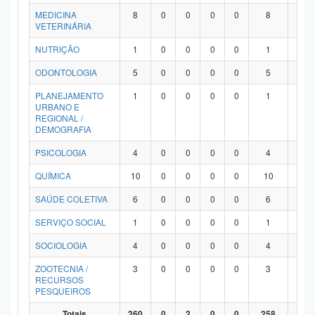
MEDICINA
8
0
0
0
0
8
0
VETERINÁRIA
NUTRIÇÃO
1
0
0
0
0
1
0
ODONTOLOGIA
5
0
0
0
0
5
0
PLANEJAMENTO
1
0
0
0
0
1
0
URBANO E
REGIONAL /
DEMOGRAFIA
PSICOLOGIA
4
0
0
0
0
4
0
QUÍMICA
10
0
0
0
0
10
0
SAÚDE COLETIVA
6
0
0
0
0
6
0
SERVIÇO SOCIAL
1
0
0
0
0
1
0
SOCIOLOGIA
4
0
0
0
0
4
0
ZOOTECNIA /
3
0
0
0
0
3
0
RECURSOS
PESQUEIROS
Totais
260
0
2
0
0
258
0