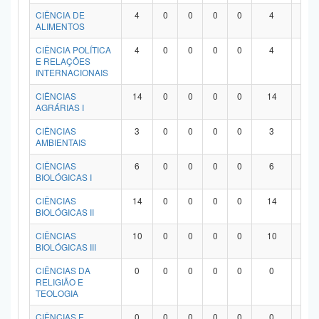
Planalto
CIÊNCIA DE
4
0
0
0
0
4
0
ALIMENTOS
CIÊNCIA POLÍTICA
4
0
0
0
0
4
0
E RELAÇÕES
INTERNACIONAIS
CIÊNCIAS
14
0
0
0
0
14
0
AGRÁRIAS I
CIÊNCIAS
3
0
0
0
0
3
0
AMBIENTAIS
CIÊNCIAS
6
0
0
0
0
6
0
BIOLÓGICAS I
CIÊNCIAS
14
0
0
0
0
14
0
BIOLÓGICAS II
CIÊNCIAS
10
0
0
0
0
10
0
BIOLÓGICAS III
CIÊNCIAS DA
0
0
0
0
0
0
0
RELIGIÃO E
TEOLOGIA
CIÊNCIAS E
0
0
0
0
0
0
0