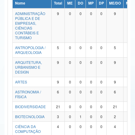
Nome
Total
ME
DO
MP
DP
ME/DO
MP/
Ministério da Ciência, Tecnologia, Inovações e Comunicações
ADMINISTRAÇÃO
9
0
0
0
0
9
0
PÚBLICA E DE
Ministério do Meio Ambiente
EMPRESAS,
CIÊNCIAS
Ministério do Turismo
CONTÁBEIS E
TURISMO
Ministério do Desenvolvimento Regional
ANTROPOLOGIA /
5
0
0
0
0
5
0
ARQUEOLOGIA
Controladoria-Geral da União
ARQUITETURA,
9
0
0
0
0
9
0
URBANISMO E
Ministério da Mulher, da Família e dos Direitos Humanos
DESIGN
Secretaria-Geral
ARTES
9
0
0
0
0
9
0
ASTRONOMIA /
6
0
0
0
0
6
0
Secretaria de Governo
FÍSICA
Gabinete de Segurança Institucional
BIODIVERSIDADE
21
0
0
0
0
21
0
Advocacia-Geral da União
BIOTECNOLOGIA
3
0
1
0
0
2
0
CIÊNCIA DA
4
0
0
0
0
4
0
Banco Central do Brasil
COMPUTAÇÃO