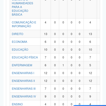
HUMANIDADES
PARA A
EDUCAÇÃO
BÁSICA
COMUNICAÇÃO E
4
0
0
0
0
4
0
INFORMAÇÃO
DIREITO
13
0
0
0
0
13
0
ECONOMIA
6
0
0
0
0
6
0
EDUCAÇÃO
10
0
0
0
0
10
0
EDUCAÇÃO FÍSICA
7
0
0
0
0
7
0
ENFERMAGEM
6
0
1
0
0
5
0
ENGENHARIAS I
12
0
0
0
0
12
0
ENGENHARIAS II
12
0
0
0
0
12
0
ENGENHARIAS III
7
0
0
0
0
7
0
ENGENHARIAS IV
9
0
0
0
0
9
0
ENSINO
4
0
0
0
0
4
0