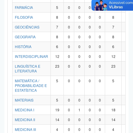
FARMÁCIA
5
0
0
0
0
5
0
FILOSOFIA
8
0
0
0
0
8
0
GEOCIÊNCIAS
7
0
0
0
0
7
0
GEOGRAFIA
8
0
0
0
0
8
0
HISTÓRIA
6
0
0
0
0
6
0
INTERDISCIPLINAR
12
0
0
0
0
12
0
LINGUÍSTICA E
23
0
0
0
0
23
0
LITERATURA
MATEMÁTICA /
5
0
0
0
0
5
0
PROBABILIDADE E
ESTATÍSTICA
MATERIAIS
5
0
0
0
0
5
0
MEDICINA I
19
0
1
0
0
18
0
MEDICINA II
14
0
0
0
0
14
0
MEDICINA III
4
0
0
0
0
4
0