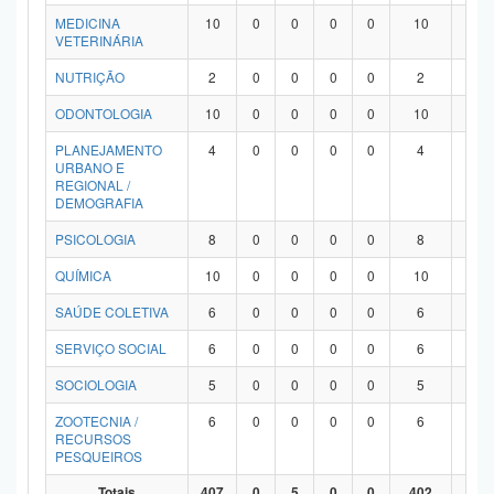
MEDICINA
10
0
0
0
0
10
0
VETERINÁRIA
NUTRIÇÃO
2
0
0
0
0
2
0
ODONTOLOGIA
10
0
0
0
0
10
0
PLANEJAMENTO
4
0
0
0
0
4
0
URBANO E
REGIONAL /
DEMOGRAFIA
PSICOLOGIA
8
0
0
0
0
8
0
QUÍMICA
10
0
0
0
0
10
0
SAÚDE COLETIVA
6
0
0
0
0
6
0
SERVIÇO SOCIAL
6
0
0
0
0
6
0
SOCIOLOGIA
5
0
0
0
0
5
0
ZOOTECNIA /
6
0
0
0
0
6
0
RECURSOS
PESQUEIROS
Totais
407
0
5
0
0
402
0