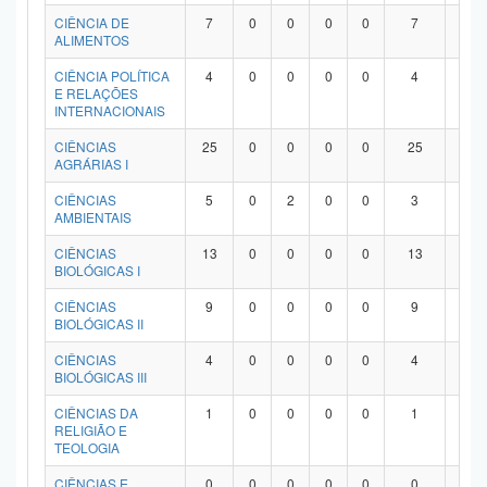
Planalto
CIÊNCIA DE
7
0
0
0
0
7
0
ALIMENTOS
CIÊNCIA POLÍTICA
4
0
0
0
0
4
0
E RELAÇÕES
INTERNACIONAIS
CIÊNCIAS
25
0
0
0
0
25
0
AGRÁRIAS I
CIÊNCIAS
5
0
2
0
0
3
0
AMBIENTAIS
CIÊNCIAS
13
0
0
0
0
13
0
BIOLÓGICAS I
CIÊNCIAS
9
0
0
0
0
9
0
BIOLÓGICAS II
CIÊNCIAS
4
0
0
0
0
4
0
BIOLÓGICAS III
CIÊNCIAS DA
1
0
0
0
0
1
0
RELIGIÃO E
TEOLOGIA
CIÊNCIAS E
0
0
0
0
0
0
0