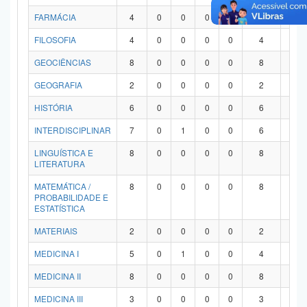
FARMÁCIA
4
0
0
0
0
4
0
FILOSOFIA
4
0
0
0
0
4
0
GEOCIÊNCIAS
8
0
0
0
0
8
0
GEOGRAFIA
2
0
0
0
0
2
0
HISTÓRIA
6
0
0
0
0
6
0
INTERDISCIPLINAR
7
0
1
0
0
6
0
LINGUÍSTICA E
8
0
0
0
0
8
0
LITERATURA
MATEMÁTICA /
8
0
0
0
0
8
0
PROBABILIDADE E
ESTATÍSTICA
MATERIAIS
2
0
0
0
0
2
0
MEDICINA I
5
0
1
0
0
4
0
MEDICINA II
8
0
0
0
0
8
0
MEDICINA III
3
0
0
0
0
3
0