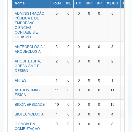
Nome
Total
ME
DO
MP
DP
ME/DO
MP/
Ministério da Ciência, Tecnologia, Inovações e Comunicações
ADMINISTRAÇÃO
5
0
0
0
0
5
0
PÚBLICA E DE
Ministério do Meio Ambiente
EMPRESAS,
CIÊNCIAS
Ministério do Turismo
CONTÁBEIS E
TURISMO
Ministério do Desenvolvimento Regional
ANTROPOLOGIA /
3
0
0
0
0
3
0
ARQUEOLOGIA
Controladoria-Geral da União
ARQUITETURA,
2
0
0
0
0
2
0
URBANISMO E
Ministério da Mulher, da Família e dos Direitos Humanos
DESIGN
Secretaria-Geral
ARTES
1
0
0
0
0
1
0
ASTRONOMIA /
11
0
0
0
0
11
0
Secretaria de Governo
FÍSICA
Gabinete de Segurança Institucional
BIODIVERSIDADE
10
0
0
0
0
10
0
Advocacia-Geral da União
BIOTECNOLOGIA
4
0
0
0
0
4
0
CIÊNCIA DA
8
0
0
0
0
8
0
Banco Central do Brasil
COMPUTAÇÃO