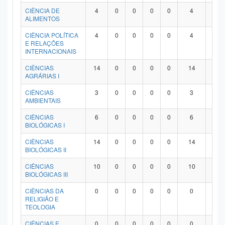
Planalto
CIÊNCIA DE
4
0
0
0
0
4
0
ALIMENTOS
CIÊNCIA POLÍTICA
4
0
0
0
0
4
0
E RELAÇÕES
INTERNACIONAIS
CIÊNCIAS
14
0
0
0
0
14
0
AGRÁRIAS I
CIÊNCIAS
3
0
0
0
0
3
0
AMBIENTAIS
CIÊNCIAS
6
0
0
0
0
6
0
BIOLÓGICAS I
CIÊNCIAS
14
0
0
0
0
14
0
BIOLÓGICAS II
CIÊNCIAS
10
0
0
0
0
10
0
BIOLÓGICAS III
CIÊNCIAS DA
0
0
0
0
0
0
0
RELIGIÃO E
TEOLOGIA
CIÊNCIAS E
0
0
0
0
0
0
0