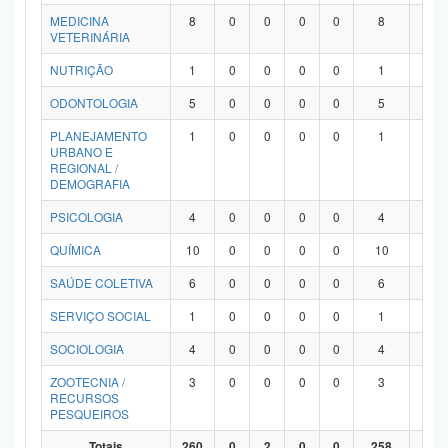
MEDICINA
8
0
0
0
0
8
0
VETERINÁRIA
NUTRIÇÃO
1
0
0
0
0
1
0
ODONTOLOGIA
5
0
0
0
0
5
0
PLANEJAMENTO
1
0
0
0
0
1
0
URBANO E
REGIONAL /
DEMOGRAFIA
PSICOLOGIA
4
0
0
0
0
4
0
QUÍMICA
10
0
0
0
0
10
0
SAÚDE COLETIVA
6
0
0
0
0
6
0
SERVIÇO SOCIAL
1
0
0
0
0
1
0
SOCIOLOGIA
4
0
0
0
0
4
0
ZOOTECNIA /
3
0
0
0
0
3
0
RECURSOS
PESQUEIROS
Totais
260
0
2
0
0
258
0