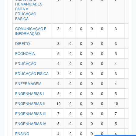
HUMANIDADES
PARA A
EDUCAÇÃO
BÁSICA
COMUNICAÇÃO E
3
0
0
0
0
3
0
INFORMAÇÃO
DIREITO
3
0
0
0
0
3
0
ECONOMIA
5
0
0
0
0
5
0
EDUCAÇÃO
4
0
0
0
0
4
0
EDUCAÇÃO FÍSICA
3
0
0
0
0
3
0
ENFERMAGEM
4
0
0
0
0
4
0
ENGENHARIAS I
5
0
0
0
0
5
0
ENGENHARIAS II
10
0
0
0
0
10
0
ENGENHARIAS III
7
0
0
0
0
7
0
ENGENHARIAS IV
5
0
0
0
0
5
0
ENSINO
4
0
0
0
0
4
0