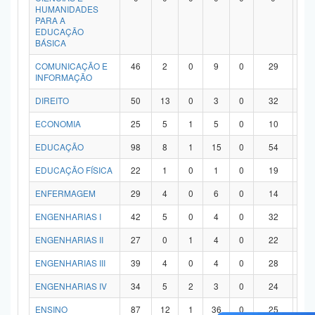
HUMANIDADES
PARA A
EDUCAÇÃO
BÁSICA
COMUNICAÇÃO E
46
2
0
9
0
29
6
INFORMAÇÃO
DIREITO
50
13
0
3
0
32
2
ECONOMIA
25
5
1
5
0
10
4
EDUCAÇÃO
98
8
1
15
0
54
2
EDUCAÇÃO FÍSICA
22
1
0
1
0
19
1
ENFERMAGEM
29
4
0
6
0
14
5
ENGENHARIAS I
42
5
0
4
0
32
1
ENGENHARIAS II
27
0
1
4
0
22
0
ENGENHARIAS III
39
4
0
4
0
28
3
ENGENHARIAS IV
34
5
2
3
0
24
0
ENSINO
87
12
1
36
0
25
1