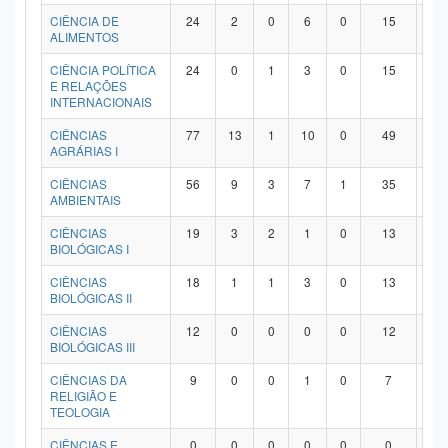
Planalto
CIÊNCIA DE
24
2
0
6
0
15
1
ALIMENTOS
CIÊNCIA POLÍTICA
24
0
1
3
0
15
5
E RELAÇÕES
INTERNACIONAIS
CIÊNCIAS
77
13
1
10
0
49
4
AGRÁRIAS I
CIÊNCIAS
56
9
3
7
1
35
1
AMBIENTAIS
CIÊNCIAS
19
3
2
1
0
13
0
BIOLÓGICAS I
CIÊNCIAS
18
1
1
3
0
13
0
BIOLÓGICAS II
CIÊNCIAS
12
0
0
0
0
12
0
BIOLÓGICAS III
CIÊNCIAS DA
9
0
0
1
0
7
1
RELIGIÃO E
TEOLOGIA
CIÊNCIAS E
0
0
0
0
0
0
0