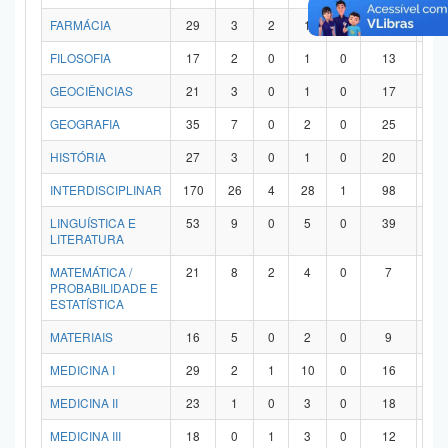
FARMÁCIA
29
3
2
1
0
21
2
FILOSOFIA
17
2
0
1
0
13
1
GEOCIÊNCIAS
21
3
0
1
0
17
0
GEOGRAFIA
35
7
0
2
0
25
1
HISTÓRIA
27
3
0
1
0
20
3
INTERDISCIPLINAR
170
26
4
28
1
98
1
LINGUÍSTICA E
53
9
0
5
0
39
0
LITERATURA
MATEMÁTICA /
21
8
2
4
0
7
0
PROBABILIDADE E
ESTATÍSTICA
MATERIAIS
16
5
0
2
0
9
0
MEDICINA I
29
2
1
10
0
16
0
MEDICINA II
23
1
0
3
0
18
1
MEDICINA III
18
0
1
3
0
12
2