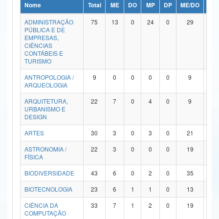
Nome
Total
ME
DO
MP
DP
ME/DO
MP/
Ministério da Ciência, Tecnologia, Inovações e Comunicações
ADMINISTRAÇÃO
75
13
0
24
0
29
9
PÚBLICA E DE
Ministério do Meio Ambiente
EMPRESAS,
CIÊNCIAS
Ministério do Turismo
CONTÁBEIS E
TURISMO
Ministério do Desenvolvimento Regional
ANTROPOLOGIA /
9
0
0
0
0
9
0
ARQUEOLOGIA
Controladoria-Geral da União
ARQUITETURA,
22
7
0
4
0
9
2
URBANISMO E
Ministério da Mulher, da Família e dos Direitos Humanos
DESIGN
Secretaria-Geral
ARTES
30
3
0
3
0
21
3
ASTRONOMIA /
22
3
0
0
0
19
0
Secretaria de Governo
FÍSICA
Gabinete de Segurança Institucional
BIODIVERSIDADE
43
6
0
2
0
35
0
Advocacia-Geral da União
BIOTECNOLOGIA
23
6
1
1
0
13
2
CIÊNCIA DA
33
7
1
2
0
19
4
Banco Central do Brasil
COMPUTAÇÃO