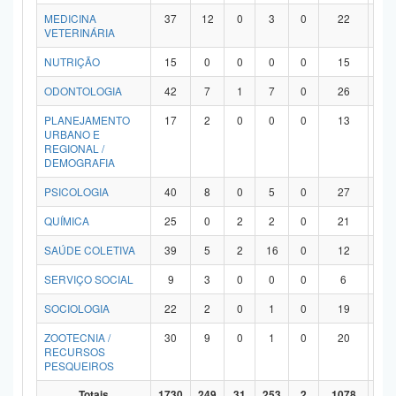
MEDICINA
37
12
0
3
0
22
0
VETERINÁRIA
NUTRIÇÃO
15
0
0
0
0
15
0
ODONTOLOGIA
42
7
1
7
0
26
1
PLANEJAMENTO
17
2
0
0
0
13
2
URBANO E
REGIONAL /
DEMOGRAFIA
PSICOLOGIA
40
8
0
5
0
27
0
QUÍMICA
25
0
2
2
0
21
0
SAÚDE COLETIVA
39
5
2
16
0
12
4
SERVIÇO SOCIAL
9
3
0
0
0
6
0
SOCIOLOGIA
22
2
0
1
0
19
0
ZOOTECNIA /
30
9
0
1
0
20
0
RECURSOS
PESQUEIROS
Totais
1730
249
31
253
2
1078
11