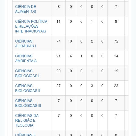
Planalto
CIÊNCIA DE
8
0
0
0
0
7
1
ALIMENTOS
CIÊNCIA POLÍTICA
11
0
0
1
0
8
2
E RELAÇÕES
INTERNACIONAIS
CIÊNCIAS
74
0
0
2
0
72
0
AGRÁRIAS I
CIÊNCIAS
21
4
1
0
0
14
2
AMBIENTAIS
CIÊNCIAS
20
0
0
1
0
19
0
BIOLÓGICAS I
CIÊNCIAS
27
0
0
3
0
23
1
BIOLÓGICAS II
CIÊNCIAS
7
0
0
0
0
7
0
BIOLÓGICAS III
CIÊNCIAS DA
7
0
0
0
0
7
0
RELIGIÃO E
TEOLOGIA
CIÊNCIAS E
0
0
0
0
0
0
0