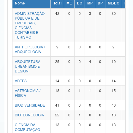
Nome
Total
ME
DO
MP
DP
ME/DO
MP/
Ministério da Ciência, Tecnologia, Inovações e Comunicações
ADMINISTRAÇÃO
42
0
0
3
0
30
9
PÚBLICA E DE
Ministério do Meio Ambiente
EMPRESAS,
CIÊNCIAS
Ministério do Turismo
CONTÁBEIS E
TURISMO
Ministério do Desenvolvimento Regional
ANTROPOLOGIA /
9
0
0
0
0
9
0
ARQUEOLOGIA
Controladoria-Geral da União
ARQUITETURA,
25
0
0
4
0
19
2
URBANISMO E
Ministério da Mulher, da Família e dos Direitos Humanos
DESIGN
Secretaria-Geral
ARTES
14
0
0
0
0
14
0
ASTRONOMIA /
18
0
1
1
0
15
1
Secretaria de Governo
FÍSICA
Gabinete de Segurança Institucional
BIODIVERSIDADE
41
0
0
0
0
40
1
Advocacia-Geral da União
BIOTECNOLOGIA
22
0
1
0
0
18
3
CIÊNCIA DA
13
0
0
0
0
13
0
Banco Central do Brasil
COMPUTAÇÃO