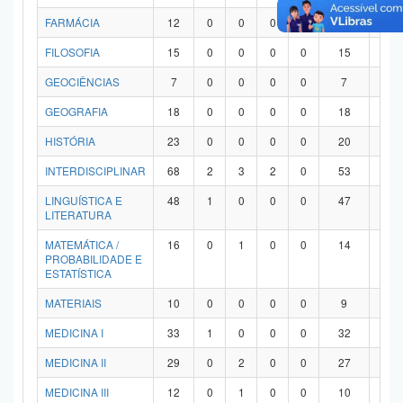
FARMÁCIA
12
0
0
0
0
12
0
FILOSOFIA
15
0
0
0
0
15
0
GEOCIÊNCIAS
7
0
0
0
0
7
0
GEOGRAFIA
18
0
0
0
0
18
0
HISTÓRIA
23
0
0
0
0
20
3
INTERDISCIPLINAR
68
2
3
2
0
53
8
LINGUÍSTICA E
48
1
0
0
0
47
0
LITERATURA
MATEMÁTICA /
16
0
1
0
0
14
1
PROBABILIDADE E
ESTATÍSTICA
MATERIAIS
10
0
0
0
0
9
1
MEDICINA I
33
1
0
0
0
32
0
MEDICINA II
29
0
2
0
0
27
0
MEDICINA III
12
0
1
0
0
10
1