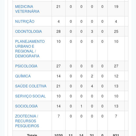
MEDICINA
21
0
0
0
0
19
2
VETERINÁRIA
NUTRIÇÃO
4
0
0
0
0
4
0
ODONTOLOGIA
28
0
0
3
0
25
0
PLANEJAMENTO
10
0
0
0
0
10
0
URBANO E
REGIONAL /
DEMOGRAFIA
PSICOLOGIA
27
0
0
0
0
27
0
QUÍMICA
14
0
0
2
0
12
0
SAÚDE COLETIVA
21
0
0
4
0
13
4
SERVIÇO SOCIAL
10
0
0
0
0
10
0
SOCIOLOGIA
14
0
1
0
0
13
0
ZOOTECNIA /
7
0
0
0
0
7
0
RECURSOS
PESQUEIROS
Totais
1030
11
14
31
0
921
53