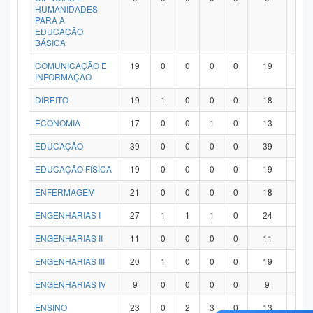
HUMANIDADES
PARA A
EDUCAÇÃO
BÁSICA
COMUNICAÇÃO E
19
0
0
0
0
19
0
INFORMAÇÃO
DIREITO
19
1
0
0
0
18
0
ECONOMIA
17
0
0
1
0
13
3
EDUCAÇÃO
39
0
0
0
0
39
0
EDUCAÇÃO FÍSICA
19
0
0
0
0
19
0
ENFERMAGEM
21
0
0
0
0
18
3
ENGENHARIAS I
27
1
1
1
0
24
0
ENGENHARIAS II
11
0
0
0
0
11
0
ENGENHARIAS III
20
1
0
0
0
19
0
ENGENHARIAS IV
9
0
0
0
0
9
0
ENSINO
23
0
2
3
0
13
5