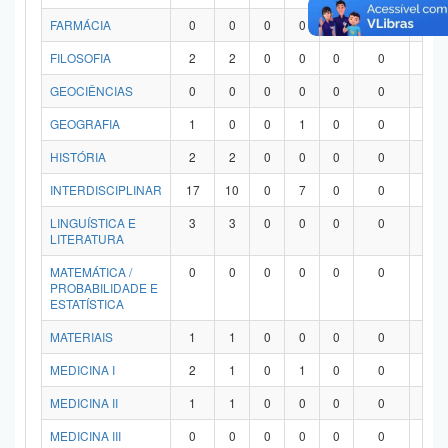
FARMÁCIA
0
0
0
0
0
0
0
FILOSOFIA
2
2
0
0
0
0
0
GEOCIÊNCIAS
0
0
0
0
0
0
0
GEOGRAFIA
1
0
0
1
0
0
0
HISTÓRIA
2
2
0
0
0
0
0
INTERDISCIPLINAR
17
10
0
7
0
0
0
LINGUÍSTICA E
3
3
0
0
0
0
0
LITERATURA
MATEMÁTICA /
0
0
0
0
0
0
0
PROBABILIDADE E
ESTATÍSTICA
MATERIAIS
1
1
0
0
0
0
0
MEDICINA I
2
1
0
1
0
0
0
MEDICINA II
1
1
0
0
0
0
0
MEDICINA III
0
0
0
0
0
0
0