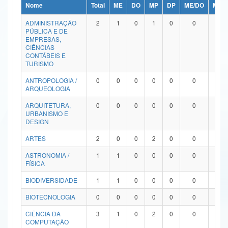
Nome
Total
ME
DO
MP
DP
ME/DO
MP/
Ministério da Ciência, Tecnologia, Inovações e Comunicações
ADMINISTRAÇÃO
2
1
0
1
0
0
0
PÚBLICA E DE
Ministério do Meio Ambiente
EMPRESAS,
CIÊNCIAS
Ministério do Turismo
CONTÁBEIS E
TURISMO
Ministério do Desenvolvimento Regional
ANTROPOLOGIA /
0
0
0
0
0
0
0
ARQUEOLOGIA
Controladoria-Geral da União
ARQUITETURA,
0
0
0
0
0
0
0
URBANISMO E
Ministério da Mulher, da Família e dos Direitos Humanos
DESIGN
Secretaria-Geral
ARTES
2
0
0
2
0
0
0
ASTRONOMIA /
1
1
0
0
0
0
0
Secretaria de Governo
FÍSICA
Gabinete de Segurança Institucional
BIODIVERSIDADE
1
1
0
0
0
0
0
Advocacia-Geral da União
BIOTECNOLOGIA
0
0
0
0
0
0
0
CIÊNCIA DA
3
1
0
2
0
0
0
Banco Central do Brasil
COMPUTAÇÃO