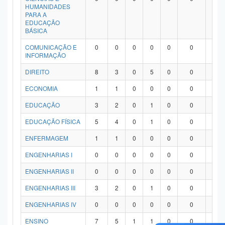
HUMANIDADES
PARA A
EDUCAÇÃO
BÁSICA
COMUNICAÇÃO E
0
0
0
0
0
0
0
INFORMAÇÃO
DIREITO
8
3
0
5
0
0
0
ECONOMIA
1
1
0
0
0
0
0
EDUCAÇÃO
3
2
0
1
0
0
0
EDUCAÇÃO FÍSICA
5
4
0
1
0
0
0
ENFERMAGEM
1
1
0
0
0
0
0
ENGENHARIAS I
0
0
0
0
0
0
0
ENGENHARIAS II
0
0
0
0
0
0
0
ENGENHARIAS III
3
2
0
1
0
0
0
ENGENHARIAS IV
0
0
0
0
0
0
0
ENSINO
7
5
1
1
0
0
0