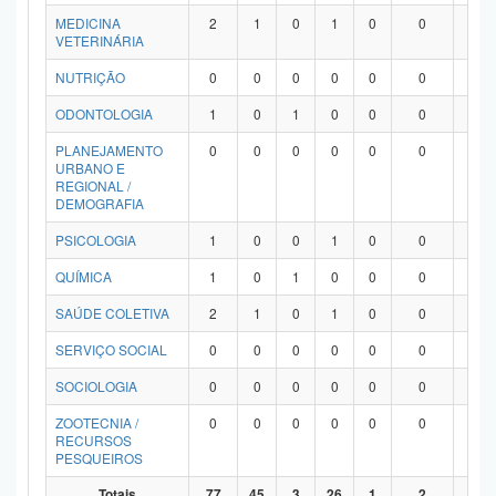
MEDICINA
2
1
0
1
0
0
0
VETERINÁRIA
NUTRIÇÃO
0
0
0
0
0
0
0
ODONTOLOGIA
1
0
1
0
0
0
0
PLANEJAMENTO
0
0
0
0
0
0
0
URBANO E
REGIONAL /
DEMOGRAFIA
PSICOLOGIA
1
0
0
1
0
0
0
QUÍMICA
1
0
1
0
0
0
0
SAÚDE COLETIVA
2
1
0
1
0
0
0
SERVIÇO SOCIAL
0
0
0
0
0
0
0
SOCIOLOGIA
0
0
0
0
0
0
0
ZOOTECNIA /
0
0
0
0
0
0
0
RECURSOS
PESQUEIROS
Totais
77
45
3
26
1
2
0