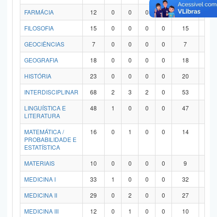
FARMÁCIA
12
0
0
0
0
12
0
FILOSOFIA
15
0
0
0
0
15
0
GEOCIÊNCIAS
7
0
0
0
0
7
0
GEOGRAFIA
18
0
0
0
0
18
0
HISTÓRIA
23
0
0
0
0
20
3
INTERDISCIPLINAR
68
2
3
2
0
53
8
LINGUÍSTICA E
48
1
0
0
0
47
0
LITERATURA
MATEMÁTICA /
16
0
1
0
0
14
1
PROBABILIDADE E
ESTATÍSTICA
MATERIAIS
10
0
0
0
0
9
1
MEDICINA I
33
1
0
0
0
32
0
MEDICINA II
29
0
2
0
0
27
0
MEDICINA III
12
0
1
0
0
10
1