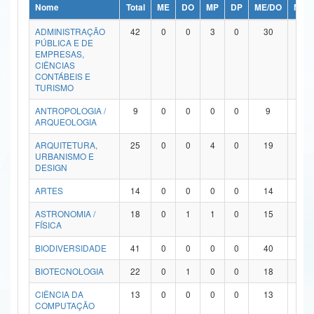
Nome
Total
ME
DO
MP
DP
ME/DO
MP/
Ministério da Ciência, Tecnologia, Inovações e Comunicações
ADMINISTRAÇÃO
42
0
0
3
0
30
9
PÚBLICA E DE
Ministério do Meio Ambiente
EMPRESAS,
CIÊNCIAS
Ministério do Turismo
CONTÁBEIS E
TURISMO
Ministério do Desenvolvimento Regional
ANTROPOLOGIA /
9
0
0
0
0
9
0
ARQUEOLOGIA
Controladoria-Geral da União
ARQUITETURA,
25
0
0
4
0
19
2
URBANISMO E
Ministério da Mulher, da Família e dos Direitos Humanos
DESIGN
Secretaria-Geral
ARTES
14
0
0
0
0
14
0
ASTRONOMIA /
18
0
1
1
0
15
1
Secretaria de Governo
FÍSICA
Gabinete de Segurança Institucional
BIODIVERSIDADE
41
0
0
0
0
40
1
Advocacia-Geral da União
BIOTECNOLOGIA
22
0
1
0
0
18
3
CIÊNCIA DA
13
0
0
0
0
13
0
Banco Central do Brasil
COMPUTAÇÃO