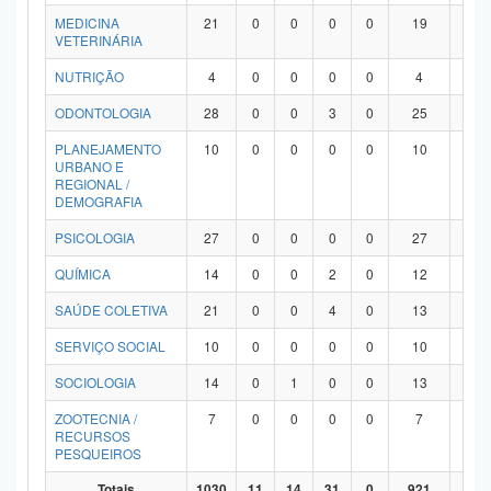
MEDICINA
21
0
0
0
0
19
2
VETERINÁRIA
NUTRIÇÃO
4
0
0
0
0
4
0
ODONTOLOGIA
28
0
0
3
0
25
0
PLANEJAMENTO
10
0
0
0
0
10
0
URBANO E
REGIONAL /
DEMOGRAFIA
PSICOLOGIA
27
0
0
0
0
27
0
QUÍMICA
14
0
0
2
0
12
0
SAÚDE COLETIVA
21
0
0
4
0
13
4
SERVIÇO SOCIAL
10
0
0
0
0
10
0
SOCIOLOGIA
14
0
1
0
0
13
0
ZOOTECNIA /
7
0
0
0
0
7
0
RECURSOS
PESQUEIROS
Totais
1030
11
14
31
0
921
53