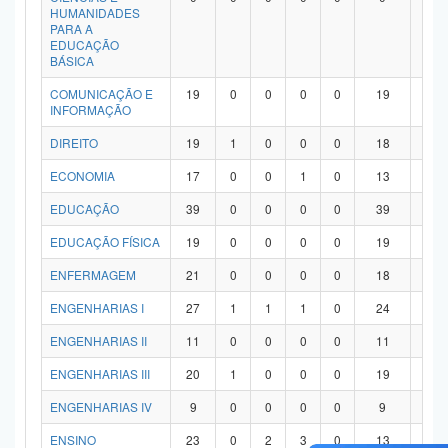
HUMANIDADES
PARA A
EDUCAÇÃO
BÁSICA
COMUNICAÇÃO E
19
0
0
0
0
19
0
INFORMAÇÃO
DIREITO
19
1
0
0
0
18
0
ECONOMIA
17
0
0
1
0
13
3
EDUCAÇÃO
39
0
0
0
0
39
0
EDUCAÇÃO FÍSICA
19
0
0
0
0
19
0
ENFERMAGEM
21
0
0
0
0
18
3
ENGENHARIAS I
27
1
1
1
0
24
0
ENGENHARIAS II
11
0
0
0
0
11
0
ENGENHARIAS III
20
1
0
0
0
19
0
ENGENHARIAS IV
9
0
0
0
0
9
0
ENSINO
23
0
2
3
0
13
5