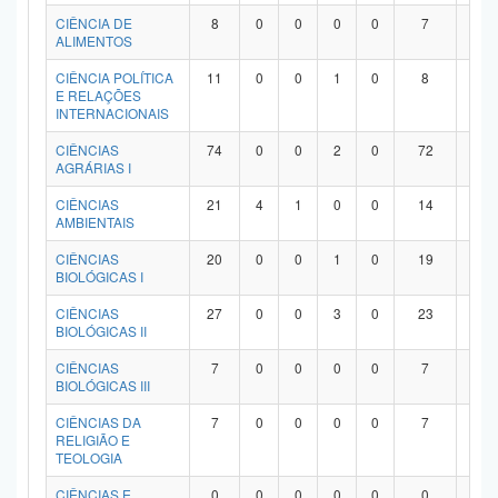
Planalto
CIÊNCIA DE
8
0
0
0
0
7
1
ALIMENTOS
CIÊNCIA POLÍTICA
11
0
0
1
0
8
2
E RELAÇÕES
INTERNACIONAIS
CIÊNCIAS
74
0
0
2
0
72
0
AGRÁRIAS I
CIÊNCIAS
21
4
1
0
0
14
2
AMBIENTAIS
CIÊNCIAS
20
0
0
1
0
19
0
BIOLÓGICAS I
CIÊNCIAS
27
0
0
3
0
23
1
BIOLÓGICAS II
CIÊNCIAS
7
0
0
0
0
7
0
BIOLÓGICAS III
CIÊNCIAS DA
7
0
0
0
0
7
0
RELIGIÃO E
TEOLOGIA
CIÊNCIAS E
0
0
0
0
0
0
0