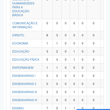
HUMANIDADES
PARA A
EDUCAÇÃO
BÁSICA
COMUNICAÇÃO E
0
0
0
0
0
0
0
INFORMAÇÃO
DIREITO
8
3
0
5
0
0
0
ECONOMIA
1
1
0
0
0
0
0
EDUCAÇÃO
3
2
0
1
0
0
0
EDUCAÇÃO FÍSICA
5
4
0
1
0
0
0
ENFERMAGEM
1
1
0
0
0
0
0
ENGENHARIAS I
0
0
0
0
0
0
0
ENGENHARIAS II
0
0
0
0
0
0
0
ENGENHARIAS III
3
2
0
1
0
0
0
ENGENHARIAS IV
0
0
0
0
0
0
0
ENSINO
7
5
1
1
0
0
0