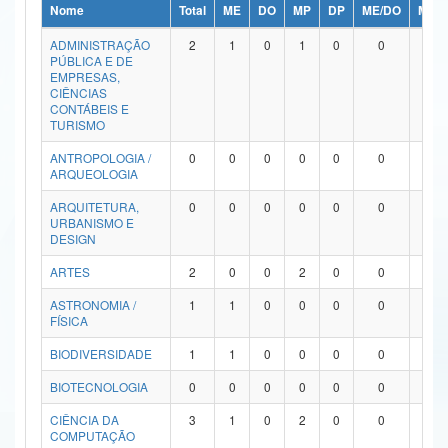
Nome
Total
ME
DO
MP
DP
ME/DO
MP/
Ministério da Ciência, Tecnologia, Inovações e Comunicações
ADMINISTRAÇÃO
2
1
0
1
0
0
0
PÚBLICA E DE
Ministério do Meio Ambiente
EMPRESAS,
CIÊNCIAS
Ministério do Turismo
CONTÁBEIS E
TURISMO
Ministério do Desenvolvimento Regional
ANTROPOLOGIA /
0
0
0
0
0
0
0
ARQUEOLOGIA
Controladoria-Geral da União
ARQUITETURA,
0
0
0
0
0
0
0
URBANISMO E
Ministério da Mulher, da Família e dos Direitos Humanos
DESIGN
Secretaria-Geral
ARTES
2
0
0
2
0
0
0
ASTRONOMIA /
1
1
0
0
0
0
0
Secretaria de Governo
FÍSICA
Gabinete de Segurança Institucional
BIODIVERSIDADE
1
1
0
0
0
0
0
Advocacia-Geral da União
BIOTECNOLOGIA
0
0
0
0
0
0
0
CIÊNCIA DA
3
1
0
2
0
0
0
Banco Central do Brasil
COMPUTAÇÃO