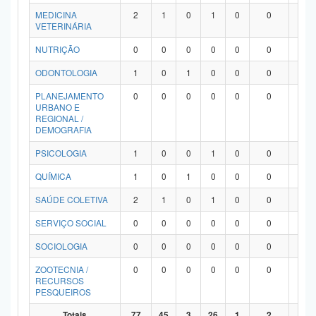
MEDICINA
2
1
0
1
0
0
0
VETERINÁRIA
NUTRIÇÃO
0
0
0
0
0
0
0
ODONTOLOGIA
1
0
1
0
0
0
0
PLANEJAMENTO
0
0
0
0
0
0
0
URBANO E
REGIONAL /
DEMOGRAFIA
PSICOLOGIA
1
0
0
1
0
0
0
QUÍMICA
1
0
1
0
0
0
0
SAÚDE COLETIVA
2
1
0
1
0
0
0
SERVIÇO SOCIAL
0
0
0
0
0
0
0
SOCIOLOGIA
0
0
0
0
0
0
0
ZOOTECNIA /
0
0
0
0
0
0
0
RECURSOS
PESQUEIROS
Totais
77
45
3
26
1
2
0