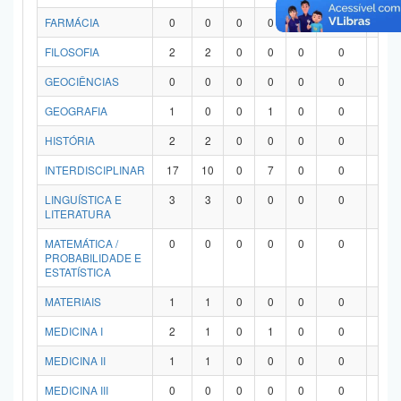
FARMÁCIA
0
0
0
0
0
0
0
FILOSOFIA
2
2
0
0
0
0
0
GEOCIÊNCIAS
0
0
0
0
0
0
0
GEOGRAFIA
1
0
0
1
0
0
0
HISTÓRIA
2
2
0
0
0
0
0
INTERDISCIPLINAR
17
10
0
7
0
0
0
LINGUÍSTICA E
3
3
0
0
0
0
0
LITERATURA
MATEMÁTICA /
0
0
0
0
0
0
0
PROBABILIDADE E
ESTATÍSTICA
MATERIAIS
1
1
0
0
0
0
0
MEDICINA I
2
1
0
1
0
0
0
MEDICINA II
1
1
0
0
0
0
0
MEDICINA III
0
0
0
0
0
0
0