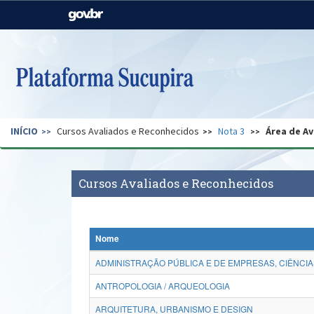
Casa Civil
Ministério da Justiça e
Segurança Pública
Ministério da Agricultura,
Ministério da Educação
Pecuária e Abastecimento
Ministério do Meio Ambiente
Ministério do Turismo
INÍCIO
Cursos Avaliados e Reconhecidos
Nota 3
Área de Av
Secretaria de Governo
Gabinete de Segurança
Institucional
Cursos Avaliados e Reconhecidos
Nome
ADMINISTRAÇÃO PÚBLICA E DE EMPRESAS, CIÊNCIA
ANTROPOLOGIA / ARQUEOLOGIA
ARQUITETURA, URBANISMO E DESIGN