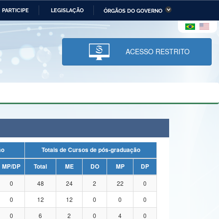
PARTICIPE
LEGISLAÇÃO
ÓRGÃOS DO GOVERNO
stério da Economia
Ministério da Infraestrutura
stério de Minas e Energia
Ministério da Ciência,
Tecnologia, Inovações e
ACESSO RESTRITO
Comunicações
tério da Mulher, da Família
Secretaria-Geral
s Direitos Humanos
lto
ação
Totais de Cursos de pós-graduação
MP/DP
Total
ME
DO
MP
DP
0
48
24
2
22
0
0
12
12
0
0
0
0
6
2
0
4
0