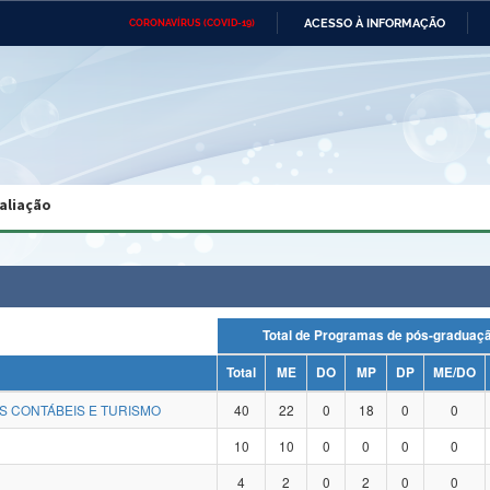
ACESSO À INFORMAÇÃO
CORONAVÍRUS (COVID-19)
Ministério da Defesa
Ministério das Relações
Mini
Exteriores
IR
PARA
O
CONTEÚDO
Ministério da Cidadania
Ministério da Saúde
Mini
Ministério do Desenvolvimento
Controladoria-Geral da União
Minis
Regional
e do
aliação
Advocacia-Geral da União
Banco Central do Brasil
Plana
Total de Programas de pós-gradu
Total
ME
DO
MP
DP
ME/DO
S CONTÁBEIS E TURISMO
40
22
0
18
0
0
10
10
0
0
0
0
4
2
0
2
0
0