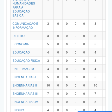
HUMANIDADES
PARA A
EDUCAÇÃO
BÁSICA
COMUNICAÇÃO E
3
0
0
0
0
3
0
INFORMAÇÃO
DIREITO
3
0
0
0
0
3
0
ECONOMIA
5
0
0
0
0
5
0
EDUCAÇÃO
4
0
0
0
0
4
0
EDUCAÇÃO FÍSICA
3
0
0
0
0
3
0
ENFERMAGEM
4
0
0
0
0
4
0
ENGENHARIAS I
5
0
0
0
0
5
0
ENGENHARIAS II
10
0
0
0
0
10
0
ENGENHARIAS III
7
0
0
0
0
7
0
ENGENHARIAS IV
5
0
0
0
0
5
0
ENSINO
4
0
0
0
0
4
0