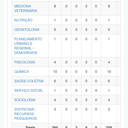
MEDICINA
8
0
0
0
0
8
0
VETERINÁRIA
NUTRIÇÃO
1
0
0
0
0
1
0
ODONTOLOGIA
5
0
0
0
0
5
0
PLANEJAMENTO
1
0
0
0
0
1
0
URBANO E
REGIONAL /
DEMOGRAFIA
PSICOLOGIA
4
0
0
0
0
4
0
QUÍMICA
10
0
0
0
0
10
0
SAÚDE COLETIVA
6
0
0
0
0
6
0
SERVIÇO SOCIAL
1
0
0
0
0
1
0
SOCIOLOGIA
4
0
0
0
0
4
0
ZOOTECNIA /
3
0
0
0
0
3
0
RECURSOS
PESQUEIROS
Totais
260
0
2
0
0
258
0