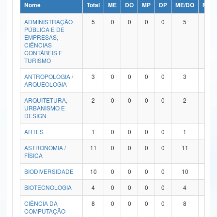
Nome
Total
ME
DO
MP
DP
ME/DO
MP/
Ministério da Ciência, Tecnologia, Inovações e Comunicações
ADMINISTRAÇÃO
5
0
0
0
0
5
0
PÚBLICA E DE
Ministério do Meio Ambiente
EMPRESAS,
CIÊNCIAS
Ministério do Turismo
CONTÁBEIS E
TURISMO
Ministério do Desenvolvimento Regional
ANTROPOLOGIA /
3
0
0
0
0
3
0
ARQUEOLOGIA
Controladoria-Geral da União
ARQUITETURA,
2
0
0
0
0
2
0
URBANISMO E
Ministério da Mulher, da Família e dos Direitos Humanos
DESIGN
Secretaria-Geral
ARTES
1
0
0
0
0
1
0
ASTRONOMIA /
11
0
0
0
0
11
0
Secretaria de Governo
FÍSICA
Gabinete de Segurança Institucional
BIODIVERSIDADE
10
0
0
0
0
10
0
Advocacia-Geral da União
BIOTECNOLOGIA
4
0
0
0
0
4
0
CIÊNCIA DA
8
0
0
0
0
8
0
Banco Central do Brasil
COMPUTAÇÃO