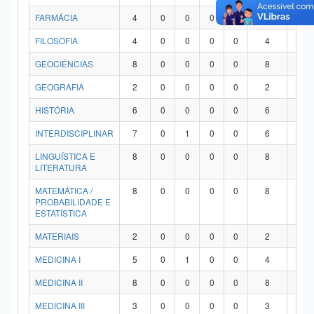
FARMÁCIA
4
0
0
0
0
4
0
FILOSOFIA
4
0
0
0
0
4
0
GEOCIÊNCIAS
8
0
0
0
0
8
0
GEOGRAFIA
2
0
0
0
0
2
0
HISTÓRIA
6
0
0
0
0
6
0
INTERDISCIPLINAR
7
0
1
0
0
6
0
LINGUÍSTICA E
8
0
0
0
0
8
0
LITERATURA
MATEMÁTICA /
8
0
0
0
0
8
0
PROBABILIDADE E
ESTATÍSTICA
MATERIAIS
2
0
0
0
0
2
0
MEDICINA I
5
0
1
0
0
4
0
MEDICINA II
8
0
0
0
0
8
0
MEDICINA III
3
0
0
0
0
3
0