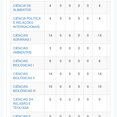
Planalto
CIÊNCIA DE
4
0
0
0
0
4
0
ALIMENTOS
CIÊNCIA POLÍTICA
4
0
0
0
0
4
0
E RELAÇÕES
INTERNACIONAIS
CIÊNCIAS
14
0
0
0
0
14
0
AGRÁRIAS I
CIÊNCIAS
3
0
0
0
0
3
0
AMBIENTAIS
CIÊNCIAS
6
0
0
0
0
6
0
BIOLÓGICAS I
CIÊNCIAS
14
0
0
0
0
14
0
BIOLÓGICAS II
CIÊNCIAS
10
0
0
0
0
10
0
BIOLÓGICAS III
CIÊNCIAS DA
0
0
0
0
0
0
0
RELIGIÃO E
TEOLOGIA
CIÊNCIAS E
0
0
0
0
0
0
0