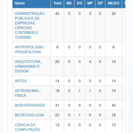
Nome
Total
ME
DO
MP
DP
ME/DO
MP/
Ministério da Ciência, Tecnologia, Inovações e Comunicações
ADMINISTRAÇÃO
42
0
0
3
0
30
9
PÚBLICA E DE
Ministério do Meio Ambiente
EMPRESAS,
CIÊNCIAS
Ministério do Turismo
CONTÁBEIS E
TURISMO
Ministério do Desenvolvimento Regional
ANTROPOLOGIA /
9
0
0
0
0
9
0
ARQUEOLOGIA
Controladoria-Geral da União
ARQUITETURA,
25
0
0
4
0
19
2
URBANISMO E
Ministério da Mulher, da Família e dos Direitos Humanos
DESIGN
Secretaria-Geral
ARTES
14
0
0
0
0
14
0
ASTRONOMIA /
18
0
1
1
0
15
1
Secretaria de Governo
FÍSICA
Gabinete de Segurança Institucional
BIODIVERSIDADE
41
0
0
0
0
40
1
Advocacia-Geral da União
BIOTECNOLOGIA
22
0
1
0
0
18
3
CIÊNCIA DA
13
0
0
0
0
13
0
Banco Central do Brasil
COMPUTAÇÃO