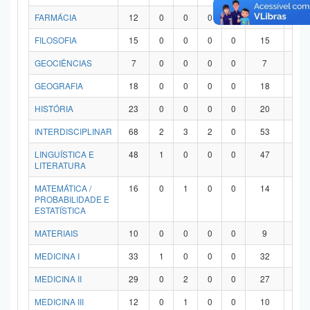
FARMÁCIA
12
0
0
0
0
12
0
FILOSOFIA
15
0
0
0
0
15
0
GEOCIÊNCIAS
7
0
0
0
0
7
0
GEOGRAFIA
18
0
0
0
0
18
0
HISTÓRIA
23
0
0
0
0
20
3
INTERDISCIPLINAR
68
2
3
2
0
53
8
LINGUÍSTICA E
48
1
0
0
0
47
0
LITERATURA
MATEMÁTICA /
16
0
1
0
0
14
1
PROBABILIDADE E
ESTATÍSTICA
MATERIAIS
10
0
0
0
0
9
1
MEDICINA I
33
1
0
0
0
32
0
MEDICINA II
29
0
2
0
0
27
0
MEDICINA III
12
0
1
0
0
10
1