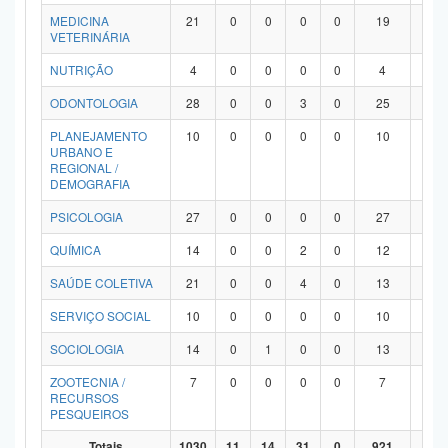
MEDICINA
21
0
0
0
0
19
2
VETERINÁRIA
NUTRIÇÃO
4
0
0
0
0
4
0
ODONTOLOGIA
28
0
0
3
0
25
0
PLANEJAMENTO
10
0
0
0
0
10
0
URBANO E
REGIONAL /
DEMOGRAFIA
PSICOLOGIA
27
0
0
0
0
27
0
QUÍMICA
14
0
0
2
0
12
0
SAÚDE COLETIVA
21
0
0
4
0
13
4
SERVIÇO SOCIAL
10
0
0
0
0
10
0
SOCIOLOGIA
14
0
1
0
0
13
0
ZOOTECNIA /
7
0
0
0
0
7
0
RECURSOS
PESQUEIROS
Totais
1030
11
14
31
0
921
53