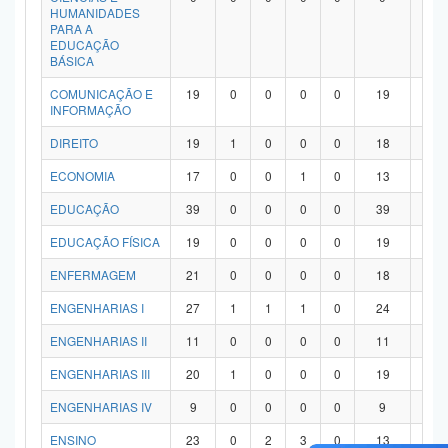
HUMANIDADES
PARA A
EDUCAÇÃO
BÁSICA
COMUNICAÇÃO E
19
0
0
0
0
19
0
INFORMAÇÃO
DIREITO
19
1
0
0
0
18
0
ECONOMIA
17
0
0
1
0
13
3
EDUCAÇÃO
39
0
0
0
0
39
0
EDUCAÇÃO FÍSICA
19
0
0
0
0
19
0
ENFERMAGEM
21
0
0
0
0
18
3
ENGENHARIAS I
27
1
1
1
0
24
0
ENGENHARIAS II
11
0
0
0
0
11
0
ENGENHARIAS III
20
1
0
0
0
19
0
ENGENHARIAS IV
9
0
0
0
0
9
0
ENSINO
23
0
2
3
0
13
5