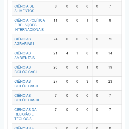
Planalto
CIÊNCIA DE
8
0
0
0
0
7
1
ALIMENTOS
CIÊNCIA POLÍTICA
11
0
0
1
0
8
2
E RELAÇÕES
INTERNACIONAIS
CIÊNCIAS
74
0
0
2
0
72
0
AGRÁRIAS I
CIÊNCIAS
21
4
1
0
0
14
2
AMBIENTAIS
CIÊNCIAS
20
0
0
1
0
19
0
BIOLÓGICAS I
CIÊNCIAS
27
0
0
3
0
23
1
BIOLÓGICAS II
CIÊNCIAS
7
0
0
0
0
7
0
BIOLÓGICAS III
CIÊNCIAS DA
7
0
0
0
0
7
0
RELIGIÃO E
TEOLOGIA
CIÊNCIAS E
0
0
0
0
0
0
0