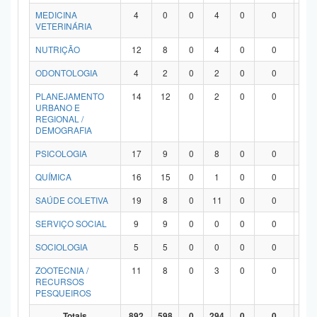
MEDICINA
4
0
0
4
0
0
0
VETERINÁRIA
NUTRIÇÃO
12
8
0
4
0
0
0
ODONTOLOGIA
4
2
0
2
0
0
0
PLANEJAMENTO
14
12
0
2
0
0
0
URBANO E
REGIONAL /
DEMOGRAFIA
PSICOLOGIA
17
9
0
8
0
0
0
QUÍMICA
16
15
0
1
0
0
0
SAÚDE COLETIVA
19
8
0
11
0
0
0
SERVIÇO SOCIAL
9
9
0
0
0
0
0
SOCIOLOGIA
5
5
0
0
0
0
0
ZOOTECNIA /
11
8
0
3
0
0
0
RECURSOS
PESQUEIROS
Totais
892
598
0
294
0
0
0