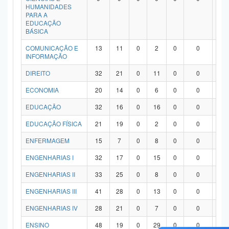
HUMANIDADES
PARA A
EDUCAÇÃO
BÁSICA
COMUNICAÇÃO E
13
11
0
2
0
0
0
INFORMAÇÃO
DIREITO
32
21
0
11
0
0
0
ECONOMIA
20
14
0
6
0
0
0
EDUCAÇÃO
32
16
0
16
0
0
0
EDUCAÇÃO FÍSICA
21
19
0
2
0
0
0
ENFERMAGEM
15
7
0
8
0
0
0
ENGENHARIAS I
32
17
0
15
0
0
0
ENGENHARIAS II
33
25
0
8
0
0
0
ENGENHARIAS III
41
28
0
13
0
0
0
ENGENHARIAS IV
28
21
0
7
0
0
0
ENSINO
48
19
0
29
0
0
0