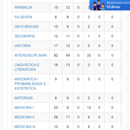
FARMÁCIA
15
12
0
3
0
0
0
FILOSOFIA
8
8
0
0
0
0
0
GEOCIÊNCIAS
10
8
0
2
0
0
0
GEOGRAFIA
12
11
0
1
0
0
0
HISTÓRIA
17
12
0
5
0
0
0
INTERDISCIPLINAR
82
49
0
33
0
0
0
LINGUÍSTICA E
16
13
0
3
0
0
0
LITERATURA
MATEMÁTICA /
9
9
0
0
0
0
0
PROBABILIDADE E
ESTATÍSTICA
MATERIAIS
8
6
0
2
0
0
0
MEDICINA I
20
8
0
12
0
0
0
MEDICINA II
26
17
0
9
0
0
0
MEDICINA III
12
6
0
6
0
0
0