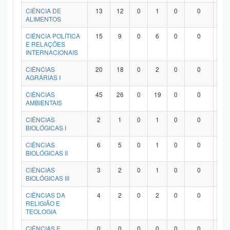
Planalto
CIÊNCIA DE
13
12
0
1
0
0
0
ALIMENTOS
CIÊNCIA POLÍTICA
15
9
0
6
0
0
0
E RELAÇÕES
INTERNACIONAIS
CIÊNCIAS
20
18
0
2
0
0
0
AGRÁRIAS I
CIÊNCIAS
45
26
0
19
0
0
0
AMBIENTAIS
CIÊNCIAS
2
1
0
1
0
0
0
BIOLÓGICAS I
CIÊNCIAS
6
5
0
1
0
0
0
BIOLÓGICAS II
CIÊNCIAS
3
2
0
1
0
0
0
BIOLÓGICAS III
CIÊNCIAS DA
4
2
0
2
0
0
0
RELIGIÃO E
TEOLOGIA
CIÊNCIAS E
0
0
0
0
0
0
0