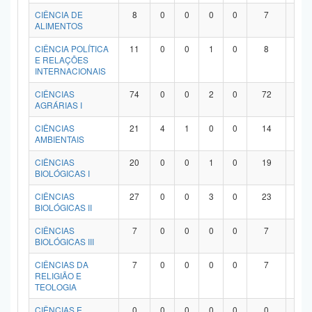
Planalto
CIÊNCIA DE
8
0
0
0
0
7
1
ALIMENTOS
CIÊNCIA POLÍTICA
11
0
0
1
0
8
2
E RELAÇÕES
INTERNACIONAIS
CIÊNCIAS
74
0
0
2
0
72
0
AGRÁRIAS I
CIÊNCIAS
21
4
1
0
0
14
2
AMBIENTAIS
CIÊNCIAS
20
0
0
1
0
19
0
BIOLÓGICAS I
CIÊNCIAS
27
0
0
3
0
23
1
BIOLÓGICAS II
CIÊNCIAS
7
0
0
0
0
7
0
BIOLÓGICAS III
CIÊNCIAS DA
7
0
0
0
0
7
0
RELIGIÃO E
TEOLOGIA
CIÊNCIAS E
0
0
0
0
0
0
0