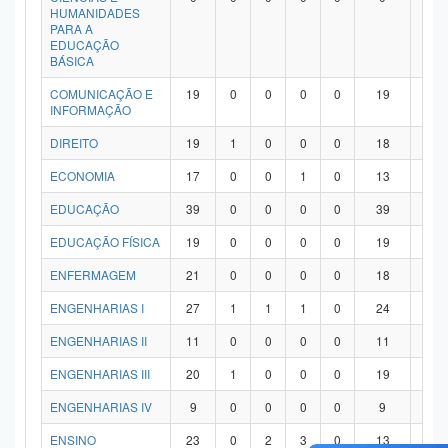
HUMANIDADES
PARA A
EDUCAÇÃO
BÁSICA
COMUNICAÇÃO E
19
0
0
0
0
19
0
INFORMAÇÃO
DIREITO
19
1
0
0
0
18
0
ECONOMIA
17
0
0
1
0
13
3
EDUCAÇÃO
39
0
0
0
0
39
0
EDUCAÇÃO FÍSICA
19
0
0
0
0
19
0
ENFERMAGEM
21
0
0
0
0
18
3
ENGENHARIAS I
27
1
1
1
0
24
0
ENGENHARIAS II
11
0
0
0
0
11
0
ENGENHARIAS III
20
1
0
0
0
19
0
ENGENHARIAS IV
9
0
0
0
0
9
0
ENSINO
23
0
2
3
0
13
5