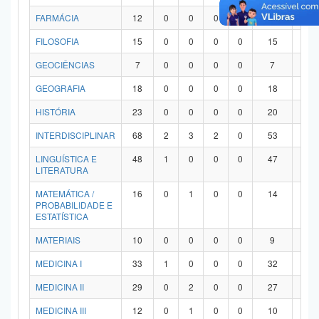
FARMÁCIA
12
0
0
0
0
12
0
FILOSOFIA
15
0
0
0
0
15
0
GEOCIÊNCIAS
7
0
0
0
0
7
0
GEOGRAFIA
18
0
0
0
0
18
0
HISTÓRIA
23
0
0
0
0
20
3
INTERDISCIPLINAR
68
2
3
2
0
53
8
LINGUÍSTICA E
48
1
0
0
0
47
0
LITERATURA
MATEMÁTICA /
16
0
1
0
0
14
1
PROBABILIDADE E
ESTATÍSTICA
MATERIAIS
10
0
0
0
0
9
1
MEDICINA I
33
1
0
0
0
32
0
MEDICINA II
29
0
2
0
0
27
0
MEDICINA III
12
0
1
0
0
10
1