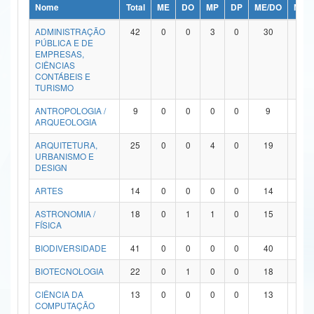
Nome
Total
ME
DO
MP
DP
ME/DO
MP/
Ministério da Ciência, Tecnologia, Inovações e Comunicações
ADMINISTRAÇÃO
42
0
0
3
0
30
9
PÚBLICA E DE
Ministério do Meio Ambiente
EMPRESAS,
CIÊNCIAS
Ministério do Turismo
CONTÁBEIS E
TURISMO
Ministério do Desenvolvimento Regional
ANTROPOLOGIA /
9
0
0
0
0
9
0
ARQUEOLOGIA
Controladoria-Geral da União
ARQUITETURA,
25
0
0
4
0
19
2
URBANISMO E
Ministério da Mulher, da Família e dos Direitos Humanos
DESIGN
Secretaria-Geral
ARTES
14
0
0
0
0
14
0
ASTRONOMIA /
18
0
1
1
0
15
1
Secretaria de Governo
FÍSICA
Gabinete de Segurança Institucional
BIODIVERSIDADE
41
0
0
0
0
40
1
Advocacia-Geral da União
BIOTECNOLOGIA
22
0
1
0
0
18
3
CIÊNCIA DA
13
0
0
0
0
13
0
Banco Central do Brasil
COMPUTAÇÃO