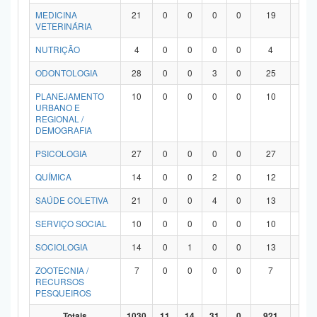
MEDICINA
21
0
0
0
0
19
2
VETERINÁRIA
NUTRIÇÃO
4
0
0
0
0
4
0
ODONTOLOGIA
28
0
0
3
0
25
0
PLANEJAMENTO
10
0
0
0
0
10
0
URBANO E
REGIONAL /
DEMOGRAFIA
PSICOLOGIA
27
0
0
0
0
27
0
QUÍMICA
14
0
0
2
0
12
0
SAÚDE COLETIVA
21
0
0
4
0
13
4
SERVIÇO SOCIAL
10
0
0
0
0
10
0
SOCIOLOGIA
14
0
1
0
0
13
0
ZOOTECNIA /
7
0
0
0
0
7
0
RECURSOS
PESQUEIROS
Totais
1030
11
14
31
0
921
53