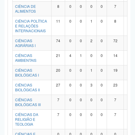
Planalto
CIÊNCIA DE
8
0
0
0
0
7
1
ALIMENTOS
CIÊNCIA POLÍTICA
11
0
0
1
0
8
2
E RELAÇÕES
INTERNACIONAIS
CIÊNCIAS
74
0
0
2
0
72
0
AGRÁRIAS I
CIÊNCIAS
21
4
1
0
0
14
2
AMBIENTAIS
CIÊNCIAS
20
0
0
1
0
19
0
BIOLÓGICAS I
CIÊNCIAS
27
0
0
3
0
23
1
BIOLÓGICAS II
CIÊNCIAS
7
0
0
0
0
7
0
BIOLÓGICAS III
CIÊNCIAS DA
7
0
0
0
0
7
0
RELIGIÃO E
TEOLOGIA
CIÊNCIAS E
0
0
0
0
0
0
0