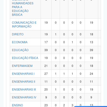
HUMANIDADES
PARA A
EDUCAÇÃO
BÁSICA
COMUNICAÇÃO E
19
0
0
0
0
19
0
INFORMAÇÃO
DIREITO
19
1
0
0
0
18
0
ECONOMIA
17
0
0
1
0
13
3
EDUCAÇÃO
39
0
0
0
0
39
0
EDUCAÇÃO FÍSICA
19
0
0
0
0
19
0
ENFERMAGEM
21
0
0
0
0
18
3
ENGENHARIAS I
27
1
1
1
0
24
0
ENGENHARIAS II
11
0
0
0
0
11
0
ENGENHARIAS III
20
1
0
0
0
19
0
ENGENHARIAS IV
9
0
0
0
0
9
0
ENSINO
23
0
2
3
0
13
5