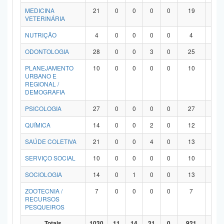
MEDICINA
21
0
0
0
0
19
2
VETERINÁRIA
NUTRIÇÃO
4
0
0
0
0
4
0
ODONTOLOGIA
28
0
0
3
0
25
0
PLANEJAMENTO
10
0
0
0
0
10
0
URBANO E
REGIONAL /
DEMOGRAFIA
PSICOLOGIA
27
0
0
0
0
27
0
QUÍMICA
14
0
0
2
0
12
0
SAÚDE COLETIVA
21
0
0
4
0
13
4
SERVIÇO SOCIAL
10
0
0
0
0
10
0
SOCIOLOGIA
14
0
1
0
0
13
0
ZOOTECNIA /
7
0
0
0
0
7
0
RECURSOS
PESQUEIROS
Totais
1030
11
14
31
0
921
53