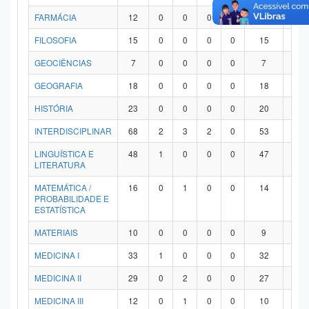
FARMÁCIA
12
0
0
0
0
12
0
FILOSOFIA
15
0
0
0
0
15
0
GEOCIÊNCIAS
7
0
0
0
0
7
0
GEOGRAFIA
18
0
0
0
0
18
0
HISTÓRIA
23
0
0
0
0
20
3
INTERDISCIPLINAR
68
2
3
2
0
53
8
LINGUÍSTICA E
48
1
0
0
0
47
0
LITERATURA
MATEMÁTICA /
16
0
1
0
0
14
1
PROBABILIDADE E
ESTATÍSTICA
MATERIAIS
10
0
0
0
0
9
1
MEDICINA I
33
1
0
0
0
32
0
MEDICINA II
29
0
2
0
0
27
0
MEDICINA III
12
0
1
0
0
10
1