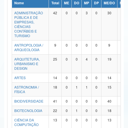
Nome
Total
ME
DO
MP
DP
ME/DO
MP/
Ministério da Ciência, Tecnologia, Inovações e Comunicações
ADMINISTRAÇÃO
42
0
0
3
0
30
9
PÚBLICA E DE
Ministério do Meio Ambiente
EMPRESAS,
CIÊNCIAS
Ministério do Turismo
CONTÁBEIS E
TURISMO
Ministério do Desenvolvimento Regional
ANTROPOLOGIA /
9
0
0
0
0
9
0
ARQUEOLOGIA
Controladoria-Geral da União
ARQUITETURA,
25
0
0
4
0
19
2
URBANISMO E
Ministério da Mulher, da Família e dos Direitos Humanos
DESIGN
Secretaria-Geral
ARTES
14
0
0
0
0
14
0
ASTRONOMIA /
18
0
1
1
0
15
1
Secretaria de Governo
FÍSICA
Gabinete de Segurança Institucional
BIODIVERSIDADE
41
0
0
0
0
40
1
Advocacia-Geral da União
BIOTECNOLOGIA
22
0
1
0
0
18
3
CIÊNCIA DA
13
0
0
0
0
13
0
Banco Central do Brasil
COMPUTAÇÃO