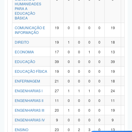
HUMANIDADES
PARA A
EDUCAÇÃO
BÁSICA
COMUNICAÇÃO E
19
0
0
0
0
19
0
INFORMAÇÃO
DIREITO
19
1
0
0
0
18
0
ECONOMIA
17
0
0
1
0
13
3
EDUCAÇÃO
39
0
0
0
0
39
0
EDUCAÇÃO FÍSICA
19
0
0
0
0
19
0
ENFERMAGEM
21
0
0
0
0
18
3
ENGENHARIAS I
27
1
1
1
0
24
0
ENGENHARIAS II
11
0
0
0
0
11
0
ENGENHARIAS III
20
1
0
0
0
19
0
ENGENHARIAS IV
9
0
0
0
0
9
0
ENSINO
23
0
2
3
0
13
5