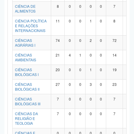
Planalto
CIÊNCIA DE
8
0
0
0
0
7
1
ALIMENTOS
CIÊNCIA POLÍTICA
11
0
0
1
0
8
2
E RELAÇÕES
INTERNACIONAIS
CIÊNCIAS
74
0
0
2
0
72
0
AGRÁRIAS I
CIÊNCIAS
21
4
1
0
0
14
2
AMBIENTAIS
CIÊNCIAS
20
0
0
1
0
19
0
BIOLÓGICAS I
CIÊNCIAS
27
0
0
3
0
23
1
BIOLÓGICAS II
CIÊNCIAS
7
0
0
0
0
7
0
BIOLÓGICAS III
CIÊNCIAS DA
7
0
0
0
0
7
0
RELIGIÃO E
TEOLOGIA
CIÊNCIAS E
0
0
0
0
0
0
0