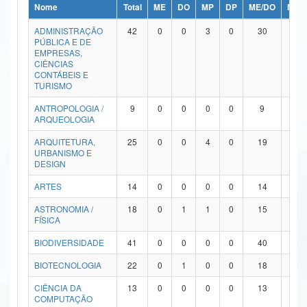
Nome
Total
ME
DO
MP
DP
ME/DO
MP/
Ministério da Ciência, Tecnologia, Inovações e Comunicações
ADMINISTRAÇÃO
42
0
0
3
0
30
9
PÚBLICA E DE
Ministério do Meio Ambiente
EMPRESAS,
CIÊNCIAS
Ministério do Turismo
CONTÁBEIS E
TURISMO
Ministério do Desenvolvimento Regional
ANTROPOLOGIA /
9
0
0
0
0
9
0
ARQUEOLOGIA
Controladoria-Geral da União
ARQUITETURA,
25
0
0
4
0
19
2
URBANISMO E
Ministério da Mulher, da Família e dos Direitos Humanos
DESIGN
Secretaria-Geral
ARTES
14
0
0
0
0
14
0
ASTRONOMIA /
18
0
1
1
0
15
1
Secretaria de Governo
FÍSICA
Gabinete de Segurança Institucional
BIODIVERSIDADE
41
0
0
0
0
40
1
Advocacia-Geral da União
BIOTECNOLOGIA
22
0
1
0
0
18
3
CIÊNCIA DA
13
0
0
0
0
13
0
Banco Central do Brasil
COMPUTAÇÃO