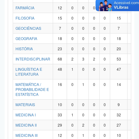
FARMÁCIA
12
0
0
0
0
12
0
FILOSOFIA
15
0
0
0
0
15
0
GEOCIÊNCIAS
7
0
0
0
0
7
0
GEOGRAFIA
18
0
0
0
0
18
0
HISTÓRIA
23
0
0
0
0
20
3
INTERDISCIPLINAR
68
2
3
2
0
53
8
LINGUÍSTICA E
48
1
0
0
0
47
0
LITERATURA
MATEMÁTICA /
16
0
1
0
0
14
1
PROBABILIDADE E
ESTATÍSTICA
MATERIAIS
10
0
0
0
0
9
1
MEDICINA I
33
1
0
0
0
32
0
MEDICINA II
29
0
2
0
0
27
0
MEDICINA III
12
0
1
0
0
10
1