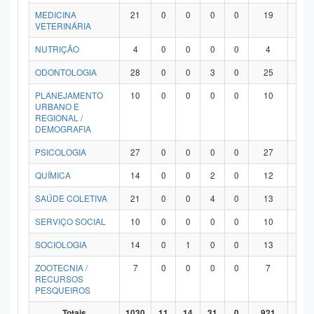
MEDICINA
21
0
0
0
0
19
2
VETERINÁRIA
NUTRIÇÃO
4
0
0
0
0
4
0
ODONTOLOGIA
28
0
0
3
0
25
0
PLANEJAMENTO
10
0
0
0
0
10
0
URBANO E
REGIONAL /
DEMOGRAFIA
PSICOLOGIA
27
0
0
0
0
27
0
QUÍMICA
14
0
0
2
0
12
0
SAÚDE COLETIVA
21
0
0
4
0
13
4
SERVIÇO SOCIAL
10
0
0
0
0
10
0
SOCIOLOGIA
14
0
1
0
0
13
0
ZOOTECNIA /
7
0
0
0
0
7
0
RECURSOS
PESQUEIROS
Totais
1030
11
14
31
0
921
53