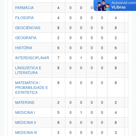
FARMÁCIA
4
0
0
0
0
4
0
FILOSOFIA
4
0
0
0
0
4
0
GEOCIÊNCIAS
8
0
0
0
0
8
0
GEOGRAFIA
2
0
0
0
0
2
0
HISTÓRIA
6
0
0
0
0
6
0
INTERDISCIPLINAR
7
0
1
0
0
6
0
LINGUÍSTICA E
8
0
0
0
0
8
0
LITERATURA
MATEMÁTICA /
8
0
0
0
0
8
0
PROBABILIDADE E
ESTATÍSTICA
MATERIAIS
2
0
0
0
0
2
0
MEDICINA I
5
0
1
0
0
4
0
MEDICINA II
8
0
0
0
0
8
0
MEDICINA III
3
0
0
0
0
3
0