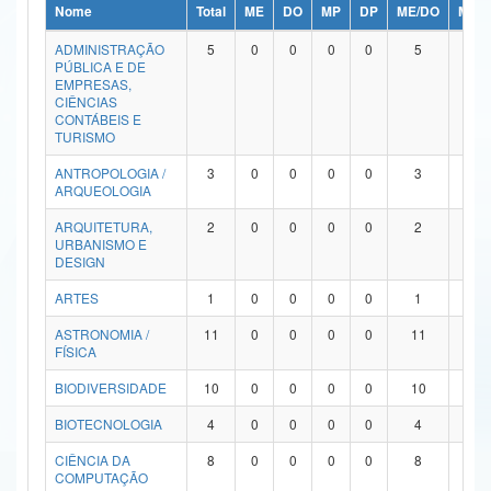
Nome
Total
ME
DO
MP
DP
ME/DO
MP/
Ministério da Ciência, Tecnologia, Inovações e Comunicações
ADMINISTRAÇÃO
5
0
0
0
0
5
0
PÚBLICA E DE
Ministério do Meio Ambiente
EMPRESAS,
CIÊNCIAS
Ministério do Turismo
CONTÁBEIS E
TURISMO
Ministério do Desenvolvimento Regional
ANTROPOLOGIA /
3
0
0
0
0
3
0
ARQUEOLOGIA
Controladoria-Geral da União
ARQUITETURA,
2
0
0
0
0
2
0
URBANISMO E
Ministério da Mulher, da Família e dos Direitos Humanos
DESIGN
Secretaria-Geral
ARTES
1
0
0
0
0
1
0
ASTRONOMIA /
11
0
0
0
0
11
0
Secretaria de Governo
FÍSICA
Gabinete de Segurança Institucional
BIODIVERSIDADE
10
0
0
0
0
10
0
Advocacia-Geral da União
BIOTECNOLOGIA
4
0
0
0
0
4
0
CIÊNCIA DA
8
0
0
0
0
8
0
Banco Central do Brasil
COMPUTAÇÃO