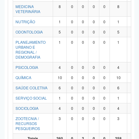
MEDICINA
8
0
0
0
0
8
0
VETERINÁRIA
NUTRIÇÃO
1
0
0
0
0
1
0
ODONTOLOGIA
5
0
0
0
0
5
0
PLANEJAMENTO
1
0
0
0
0
1
0
URBANO E
REGIONAL /
DEMOGRAFIA
PSICOLOGIA
4
0
0
0
0
4
0
QUÍMICA
10
0
0
0
0
10
0
SAÚDE COLETIVA
6
0
0
0
0
6
0
SERVIÇO SOCIAL
1
0
0
0
0
1
0
SOCIOLOGIA
4
0
0
0
0
4
0
ZOOTECNIA /
3
0
0
0
0
3
0
RECURSOS
PESQUEIROS
Totais
260
0
2
0
0
258
0