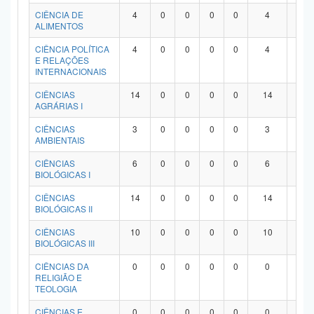
Planalto
CIÊNCIA DE
4
0
0
0
0
4
0
ALIMENTOS
CIÊNCIA POLÍTICA
4
0
0
0
0
4
0
E RELAÇÕES
INTERNACIONAIS
CIÊNCIAS
14
0
0
0
0
14
0
AGRÁRIAS I
CIÊNCIAS
3
0
0
0
0
3
0
AMBIENTAIS
CIÊNCIAS
6
0
0
0
0
6
0
BIOLÓGICAS I
CIÊNCIAS
14
0
0
0
0
14
0
BIOLÓGICAS II
CIÊNCIAS
10
0
0
0
0
10
0
BIOLÓGICAS III
CIÊNCIAS DA
0
0
0
0
0
0
0
RELIGIÃO E
TEOLOGIA
CIÊNCIAS E
0
0
0
0
0
0
0