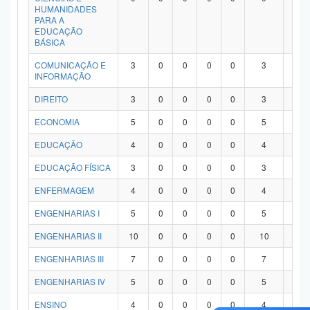
HUMANIDADES
PARA A
EDUCAÇÃO
BÁSICA
COMUNICAÇÃO E
3
0
0
0
0
3
0
INFORMAÇÃO
DIREITO
3
0
0
0
0
3
0
ECONOMIA
5
0
0
0
0
5
0
EDUCAÇÃO
4
0
0
0
0
4
0
EDUCAÇÃO FÍSICA
3
0
0
0
0
3
0
ENFERMAGEM
4
0
0
0
0
4
0
ENGENHARIAS I
5
0
0
0
0
5
0
ENGENHARIAS II
10
0
0
0
0
10
0
ENGENHARIAS III
7
0
0
0
0
7
0
ENGENHARIAS IV
5
0
0
0
0
5
0
ENSINO
4
0
0
0
0
4
0