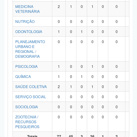
MEDICINA
2
1
0
1
0
0
0
VETERINÁRIA
NUTRIÇÃO
0
0
0
0
0
0
0
ODONTOLOGIA
1
0
1
0
0
0
0
PLANEJAMENTO
0
0
0
0
0
0
0
URBANO E
REGIONAL /
DEMOGRAFIA
PSICOLOGIA
1
0
0
1
0
0
0
QUÍMICA
1
0
1
0
0
0
0
SAÚDE COLETIVA
2
1
0
1
0
0
0
SERVIÇO SOCIAL
0
0
0
0
0
0
0
SOCIOLOGIA
0
0
0
0
0
0
0
ZOOTECNIA /
0
0
0
0
0
0
0
RECURSOS
PESQUEIROS
Totais
77
45
3
26
1
2
0