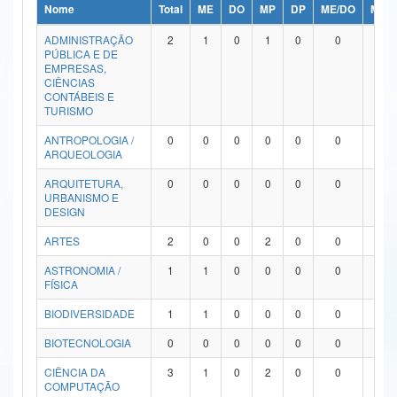
Nome
Total
ME
DO
MP
DP
ME/DO
MP/
Ministério da Ciência, Tecnologia, Inovações e Comunicações
ADMINISTRAÇÃO
2
1
0
1
0
0
0
PÚBLICA E DE
Ministério do Meio Ambiente
EMPRESAS,
CIÊNCIAS
Ministério do Turismo
CONTÁBEIS E
TURISMO
Ministério do Desenvolvimento Regional
ANTROPOLOGIA /
0
0
0
0
0
0
0
ARQUEOLOGIA
Controladoria-Geral da União
ARQUITETURA,
0
0
0
0
0
0
0
URBANISMO E
Ministério da Mulher, da Família e dos Direitos Humanos
DESIGN
Secretaria-Geral
ARTES
2
0
0
2
0
0
0
ASTRONOMIA /
1
1
0
0
0
0
0
Secretaria de Governo
FÍSICA
Gabinete de Segurança Institucional
BIODIVERSIDADE
1
1
0
0
0
0
0
Advocacia-Geral da União
BIOTECNOLOGIA
0
0
0
0
0
0
0
CIÊNCIA DA
3
1
0
2
0
0
0
Banco Central do Brasil
COMPUTAÇÃO