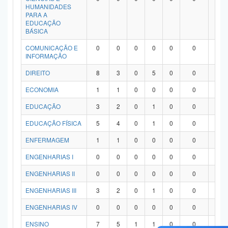
HUMANIDADES
PARA A
EDUCAÇÃO
BÁSICA
COMUNICAÇÃO E
0
0
0
0
0
0
0
INFORMAÇÃO
DIREITO
8
3
0
5
0
0
0
ECONOMIA
1
1
0
0
0
0
0
EDUCAÇÃO
3
2
0
1
0
0
0
EDUCAÇÃO FÍSICA
5
4
0
1
0
0
0
ENFERMAGEM
1
1
0
0
0
0
0
ENGENHARIAS I
0
0
0
0
0
0
0
ENGENHARIAS II
0
0
0
0
0
0
0
ENGENHARIAS III
3
2
0
1
0
0
0
ENGENHARIAS IV
0
0
0
0
0
0
0
ENSINO
7
5
1
1
0
0
0