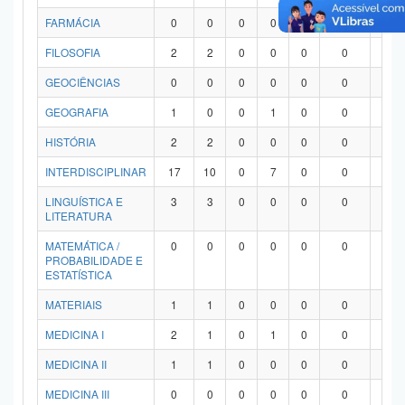
FARMÁCIA
0
0
0
0
0
0
0
FILOSOFIA
2
2
0
0
0
0
0
GEOCIÊNCIAS
0
0
0
0
0
0
0
GEOGRAFIA
1
0
0
1
0
0
0
HISTÓRIA
2
2
0
0
0
0
0
INTERDISCIPLINAR
17
10
0
7
0
0
0
LINGUÍSTICA E
3
3
0
0
0
0
0
LITERATURA
MATEMÁTICA /
0
0
0
0
0
0
0
PROBABILIDADE E
ESTATÍSTICA
MATERIAIS
1
1
0
0
0
0
0
MEDICINA I
2
1
0
1
0
0
0
MEDICINA II
1
1
0
0
0
0
0
MEDICINA III
0
0
0
0
0
0
0