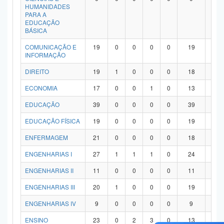
HUMANIDADES
PARA A
EDUCAÇÃO
BÁSICA
COMUNICAÇÃO E
19
0
0
0
0
19
0
INFORMAÇÃO
DIREITO
19
1
0
0
0
18
0
ECONOMIA
17
0
0
1
0
13
3
EDUCAÇÃO
39
0
0
0
0
39
0
EDUCAÇÃO FÍSICA
19
0
0
0
0
19
0
ENFERMAGEM
21
0
0
0
0
18
3
ENGENHARIAS I
27
1
1
1
0
24
0
ENGENHARIAS II
11
0
0
0
0
11
0
ENGENHARIAS III
20
1
0
0
0
19
0
ENGENHARIAS IV
9
0
0
0
0
9
0
ENSINO
23
0
2
3
0
13
5