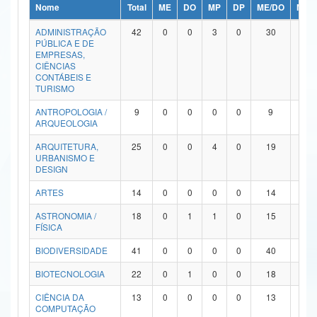
Nome
Total
ME
DO
MP
DP
ME/DO
MP/
Ministério da Ciência, Tecnologia, Inovações e Comunicações
ADMINISTRAÇÃO
42
0
0
3
0
30
9
PÚBLICA E DE
Ministério do Meio Ambiente
EMPRESAS,
CIÊNCIAS
Ministério do Turismo
CONTÁBEIS E
TURISMO
Ministério do Desenvolvimento Regional
ANTROPOLOGIA /
9
0
0
0
0
9
0
ARQUEOLOGIA
Controladoria-Geral da União
ARQUITETURA,
25
0
0
4
0
19
2
URBANISMO E
Ministério da Mulher, da Família e dos Direitos Humanos
DESIGN
Secretaria-Geral
ARTES
14
0
0
0
0
14
0
ASTRONOMIA /
18
0
1
1
0
15
1
Secretaria de Governo
FÍSICA
Gabinete de Segurança Institucional
BIODIVERSIDADE
41
0
0
0
0
40
1
Advocacia-Geral da União
BIOTECNOLOGIA
22
0
1
0
0
18
3
CIÊNCIA DA
13
0
0
0
0
13
0
Banco Central do Brasil
COMPUTAÇÃO