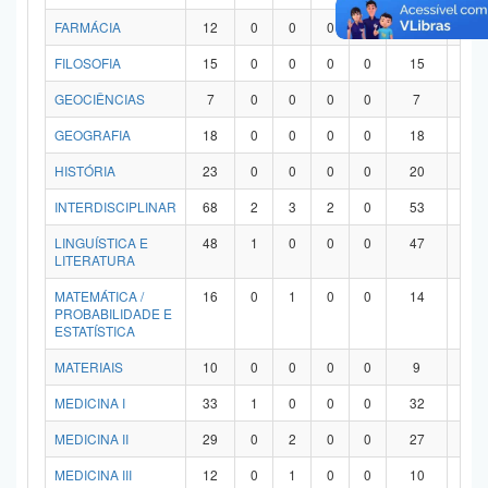
FARMÁCIA
12
0
0
0
0
12
0
FILOSOFIA
15
0
0
0
0
15
0
GEOCIÊNCIAS
7
0
0
0
0
7
0
GEOGRAFIA
18
0
0
0
0
18
0
HISTÓRIA
23
0
0
0
0
20
3
INTERDISCIPLINAR
68
2
3
2
0
53
8
LINGUÍSTICA E
48
1
0
0
0
47
0
LITERATURA
MATEMÁTICA /
16
0
1
0
0
14
1
PROBABILIDADE E
ESTATÍSTICA
MATERIAIS
10
0
0
0
0
9
1
MEDICINA I
33
1
0
0
0
32
0
MEDICINA II
29
0
2
0
0
27
0
MEDICINA III
12
0
1
0
0
10
1