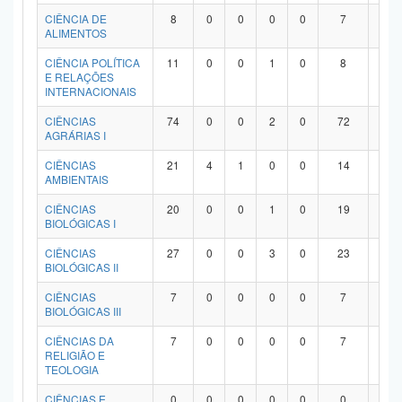
Planalto
CIÊNCIA DE
8
0
0
0
0
7
1
ALIMENTOS
CIÊNCIA POLÍTICA
11
0
0
1
0
8
2
E RELAÇÕES
INTERNACIONAIS
CIÊNCIAS
74
0
0
2
0
72
0
AGRÁRIAS I
CIÊNCIAS
21
4
1
0
0
14
2
AMBIENTAIS
CIÊNCIAS
20
0
0
1
0
19
0
BIOLÓGICAS I
CIÊNCIAS
27
0
0
3
0
23
1
BIOLÓGICAS II
CIÊNCIAS
7
0
0
0
0
7
0
BIOLÓGICAS III
CIÊNCIAS DA
7
0
0
0
0
7
0
RELIGIÃO E
TEOLOGIA
CIÊNCIAS E
0
0
0
0
0
0
0