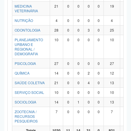
MEDICINA
21
0
0
0
0
19
2
VETERINÁRIA
NUTRIÇÃO
4
0
0
0
0
4
0
ODONTOLOGIA
28
0
0
3
0
25
0
PLANEJAMENTO
10
0
0
0
0
10
0
URBANO E
REGIONAL /
DEMOGRAFIA
PSICOLOGIA
27
0
0
0
0
27
0
QUÍMICA
14
0
0
2
0
12
0
SAÚDE COLETIVA
21
0
0
4
0
13
4
SERVIÇO SOCIAL
10
0
0
0
0
10
0
SOCIOLOGIA
14
0
1
0
0
13
0
ZOOTECNIA /
7
0
0
0
0
7
0
RECURSOS
PESQUEIROS
Totais
1030
11
14
31
0
921
53