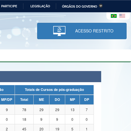
PARTICIPE
LEGISLAÇÃO
ÓRGÃOS DO GOVERNO
stério da Economia
Ministério da Infraestrutura
stério de Minas e Energia
Ministério da Ciência,
Tecnologia, Inovações e
ACESSO RESTRITO
Comunicações
tério da Mulher, da Família
Secretaria-Geral
s Direitos Humanos
lto
uação
Totais de Cursos de pós-graduação
MP/DP
Total
ME
DO
MP
DP
9
78
29
29
13
7
0
18
9
9
0
0
2
45
20
19
5
1