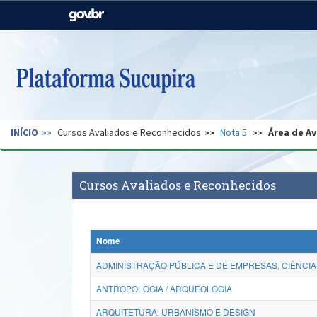
Casa Civil
Ministério da Justiça e
Segurança Pública
Ministério da Agricultura,
Ministério da Educação
Pecuária e Abastecimento
Ministério do Meio Ambiente
Ministério do Turismo
INÍCIO
Cursos Avaliados e Reconhecidos
Nota 5
Área de Av
Secretaria de Governo
Gabinete de Segurança
Institucional
Cursos Avaliados e Reconhecidos
Nome
ADMINISTRAÇÃO PÚBLICA E DE EMPRESAS, CIÊNCIA
ANTROPOLOGIA / ARQUEOLOGIA
ARQUITETURA, URBANISMO E DESIGN