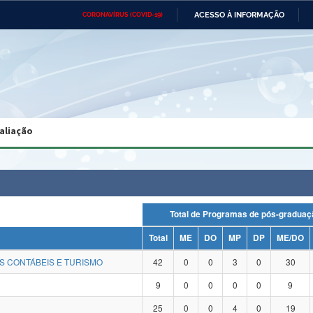
ACESSO À INFORMAÇÃO
CORONAVÍRUS (COVID-19)
Ministério da Defesa
Ministério das Relações
Mini
Exteriores
IR
PARA
O
CONTEÚDO
Ministério da Cidadania
Ministério da Saúde
Mini
Ministério do Desenvolvimento
Controladoria-Geral da União
Minis
Regional
e do
aliação
Advocacia-Geral da União
Banco Central do Brasil
Plana
Total de Programas de pós-grad
Total
ME
DO
MP
DP
ME/DO
S CONTÁBEIS E TURISMO
42
0
0
3
0
30
9
0
0
0
0
9
25
0
0
4
0
19