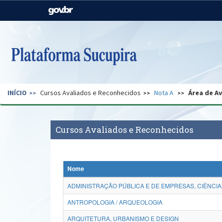
Casa Civil
Ministério da Justiça e
Segurança Pública
Ministério da Agricultura,
Ministério da Educação
Pecuária e Abastecimento
Ministério do Meio Ambiente
Ministério do Turismo
INÍCIO
Cursos Avaliados e Reconhecidos
Nota A
Área de A
Secretaria de Governo
Gabinete de Segurança
Institucional
Cursos Avaliados e Reconhecidos
Nome
ADMINISTRAÇÃO PÚBLICA E DE EMPRESAS, CIÊNCIA
ANTROPOLOGIA / ARQUEOLOGIA
ARQUITETURA, URBANISMO E DESIGN