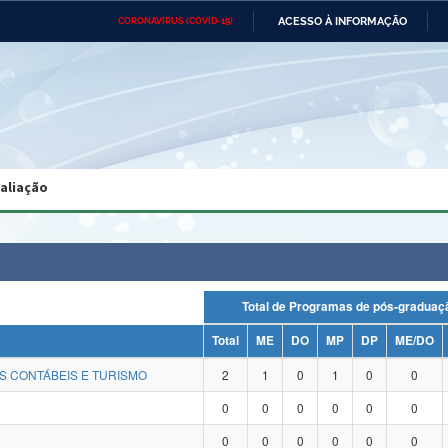
ACESSO À INFORMAÇÃO
CORONAVÍRUS (COVID-19)
Ministério da Defesa
Ministério das Relações
Mini
Exteriores
IR
PARA
O
CONTEÚDO
Ministério da Cidadania
Ministério da Saúde
Mini
Ministério do Desenvolvimento
Controladoria-Geral da União
Minis
Regional
e do
valiação
Advocacia-Geral da União
Banco Central do Brasil
Plana
Total de Programas de pós-grad
Total
ME
DO
MP
DP
ME/DO
S CONTÁBEIS E TURISMO
2
1
0
1
0
0
0
0
0
0
0
0
0
0
0
0
0
0