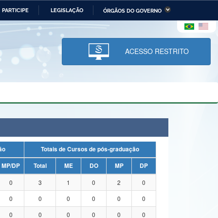
PARTICIPE
LEGISLAÇÃO
ÓRGÃOS DO GOVERNO
stério da Economia
Ministério da Infraestrutura
stério de Minas e Energia
Ministério da Ciência,
Tecnologia, Inovações e
ACESSO RESTRITO
Comunicações
tério da Mulher, da Família
Secretaria-Geral
s Direitos Humanos
lto
uação
Totais de Cursos de pós-graduação
MP/DP
Total
ME
DO
MP
DP
0
3
1
0
2
0
0
0
0
0
0
0
0
0
0
0
0
0