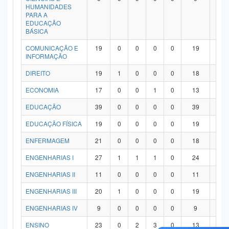
HUMANIDADES
PARA A
EDUCAÇÃO
BÁSICA
COMUNICAÇÃO E
19
0
0
0
0
19
0
INFORMAÇÃO
DIREITO
19
1
0
0
0
18
0
ECONOMIA
17
0
0
1
0
13
3
EDUCAÇÃO
39
0
0
0
0
39
0
EDUCAÇÃO FÍSICA
19
0
0
0
0
19
0
ENFERMAGEM
21
0
0
0
0
18
3
ENGENHARIAS I
27
1
1
1
0
24
0
ENGENHARIAS II
11
0
0
0
0
11
0
ENGENHARIAS III
20
1
0
0
0
19
0
ENGENHARIAS IV
9
0
0
0
0
9
0
ENSINO
23
0
2
3
0
13
5