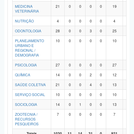
MEDICINA
21
0
0
0
0
19
2
VETERINÁRIA
NUTRIÇÃO
4
0
0
0
0
4
0
ODONTOLOGIA
28
0
0
3
0
25
0
PLANEJAMENTO
10
0
0
0
0
10
0
URBANO E
REGIONAL /
DEMOGRAFIA
PSICOLOGIA
27
0
0
0
0
27
0
QUÍMICA
14
0
0
2
0
12
0
SAÚDE COLETIVA
21
0
0
4
0
13
4
SERVIÇO SOCIAL
10
0
0
0
0
10
0
SOCIOLOGIA
14
0
1
0
0
13
0
ZOOTECNIA /
7
0
0
0
0
7
0
RECURSOS
PESQUEIROS
Totais
1030
11
14
31
0
921
53