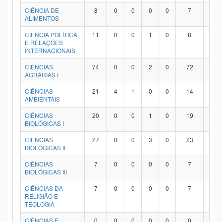
Planalto
CIÊNCIA DE
8
0
0
0
0
7
1
ALIMENTOS
CIÊNCIA POLÍTICA
11
0
0
1
0
8
2
E RELAÇÕES
INTERNACIONAIS
CIÊNCIAS
74
0
0
2
0
72
0
AGRÁRIAS I
CIÊNCIAS
21
4
1
0
0
14
2
AMBIENTAIS
CIÊNCIAS
20
0
0
1
0
19
0
BIOLÓGICAS I
CIÊNCIAS
27
0
0
3
0
23
1
BIOLÓGICAS II
CIÊNCIAS
7
0
0
0
0
7
0
BIOLÓGICAS III
CIÊNCIAS DA
7
0
0
0
0
7
0
RELIGIÃO E
TEOLOGIA
CIÊNCIAS E
0
0
0
0
0
0
0