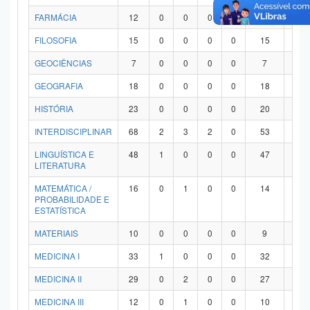
FARMÁCIA
12
0
0
0
0
12
0
FILOSOFIA
15
0
0
0
0
15
0
GEOCIÊNCIAS
7
0
0
0
0
7
0
GEOGRAFIA
18
0
0
0
0
18
0
HISTÓRIA
23
0
0
0
0
20
3
INTERDISCIPLINAR
68
2
3
2
0
53
8
LINGUÍSTICA E
48
1
0
0
0
47
0
LITERATURA
MATEMÁTICA /
16
0
1
0
0
14
1
PROBABILIDADE E
ESTATÍSTICA
MATERIAIS
10
0
0
0
0
9
1
MEDICINA I
33
1
0
0
0
32
0
MEDICINA II
29
0
2
0
0
27
0
MEDICINA III
12
0
1
0
0
10
1