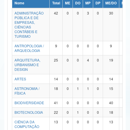
Nome
Total
ME
DO
MP
DP
ME/DO
MP/
Ministério da Ciência, Tecnologia, Inovações e Comunicações
ADMINISTRAÇÃO
42
0
0
3
0
30
9
PÚBLICA E DE
Ministério do Meio Ambiente
EMPRESAS,
CIÊNCIAS
Ministério do Turismo
CONTÁBEIS E
TURISMO
Ministério do Desenvolvimento Regional
ANTROPOLOGIA /
9
0
0
0
0
9
0
ARQUEOLOGIA
Controladoria-Geral da União
ARQUITETURA,
25
0
0
4
0
19
2
URBANISMO E
Ministério da Mulher, da Família e dos Direitos Humanos
DESIGN
Secretaria-Geral
ARTES
14
0
0
0
0
14
0
ASTRONOMIA /
18
0
1
1
0
15
1
Secretaria de Governo
FÍSICA
Gabinete de Segurança Institucional
BIODIVERSIDADE
41
0
0
0
0
40
1
Advocacia-Geral da União
BIOTECNOLOGIA
22
0
1
0
0
18
3
CIÊNCIA DA
13
0
0
0
0
13
0
Banco Central do Brasil
COMPUTAÇÃO