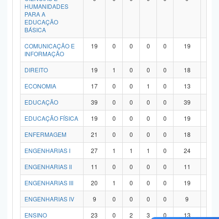
HUMANIDADES
PARA A
EDUCAÇÃO
BÁSICA
COMUNICAÇÃO E
19
0
0
0
0
19
0
INFORMAÇÃO
DIREITO
19
1
0
0
0
18
0
ECONOMIA
17
0
0
1
0
13
3
EDUCAÇÃO
39
0
0
0
0
39
0
EDUCAÇÃO FÍSICA
19
0
0
0
0
19
0
ENFERMAGEM
21
0
0
0
0
18
3
ENGENHARIAS I
27
1
1
1
0
24
0
ENGENHARIAS II
11
0
0
0
0
11
0
ENGENHARIAS III
20
1
0
0
0
19
0
ENGENHARIAS IV
9
0
0
0
0
9
0
ENSINO
23
0
2
3
0
13
5