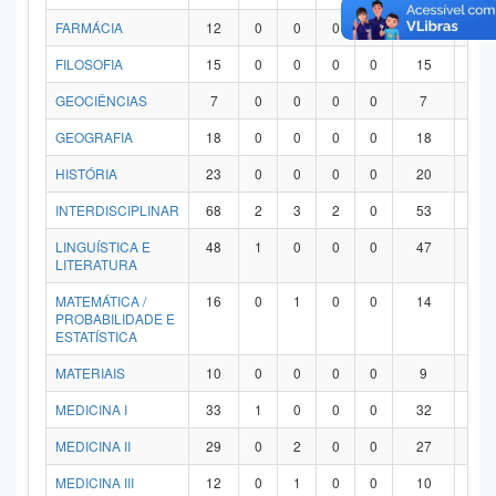
FARMÁCIA
12
0
0
0
0
12
0
FILOSOFIA
15
0
0
0
0
15
0
GEOCIÊNCIAS
7
0
0
0
0
7
0
GEOGRAFIA
18
0
0
0
0
18
0
HISTÓRIA
23
0
0
0
0
20
3
INTERDISCIPLINAR
68
2
3
2
0
53
8
LINGUÍSTICA E
48
1
0
0
0
47
0
LITERATURA
MATEMÁTICA /
16
0
1
0
0
14
1
PROBABILIDADE E
ESTATÍSTICA
MATERIAIS
10
0
0
0
0
9
1
MEDICINA I
33
1
0
0
0
32
0
MEDICINA II
29
0
2
0
0
27
0
MEDICINA III
12
0
1
0
0
10
1