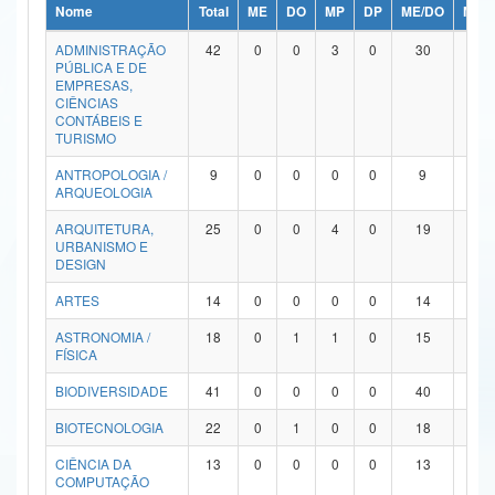
Nome
Total
ME
DO
MP
DP
ME/DO
MP/
Ministério da Ciência, Tecnologia, Inovações e Comunicações
ADMINISTRAÇÃO
42
0
0
3
0
30
9
PÚBLICA E DE
Ministério do Meio Ambiente
EMPRESAS,
CIÊNCIAS
Ministério do Turismo
CONTÁBEIS E
TURISMO
Ministério do Desenvolvimento Regional
ANTROPOLOGIA /
9
0
0
0
0
9
0
ARQUEOLOGIA
Controladoria-Geral da União
ARQUITETURA,
25
0
0
4
0
19
2
URBANISMO E
Ministério da Mulher, da Família e dos Direitos Humanos
DESIGN
Secretaria-Geral
ARTES
14
0
0
0
0
14
0
ASTRONOMIA /
18
0
1
1
0
15
1
Secretaria de Governo
FÍSICA
Gabinete de Segurança Institucional
BIODIVERSIDADE
41
0
0
0
0
40
1
Advocacia-Geral da União
BIOTECNOLOGIA
22
0
1
0
0
18
3
CIÊNCIA DA
13
0
0
0
0
13
0
Banco Central do Brasil
COMPUTAÇÃO