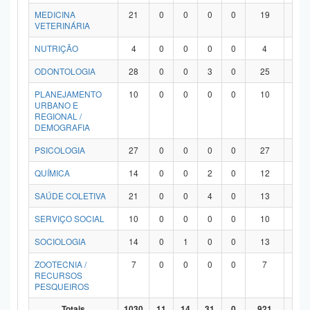
MEDICINA
21
0
0
0
0
19
2
VETERINÁRIA
NUTRIÇÃO
4
0
0
0
0
4
0
ODONTOLOGIA
28
0
0
3
0
25
0
PLANEJAMENTO
10
0
0
0
0
10
0
URBANO E
REGIONAL /
DEMOGRAFIA
PSICOLOGIA
27
0
0
0
0
27
0
QUÍMICA
14
0
0
2
0
12
0
SAÚDE COLETIVA
21
0
0
4
0
13
4
SERVIÇO SOCIAL
10
0
0
0
0
10
0
SOCIOLOGIA
14
0
1
0
0
13
0
ZOOTECNIA /
7
0
0
0
0
7
0
RECURSOS
PESQUEIROS
Totais
1030
11
14
31
0
921
53