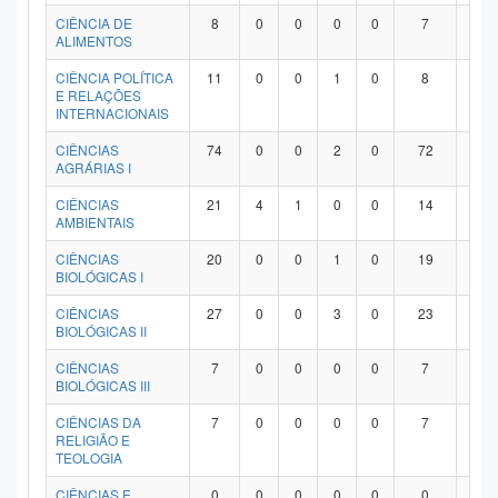
Planalto
CIÊNCIA DE
8
0
0
0
0
7
1
ALIMENTOS
CIÊNCIA POLÍTICA
11
0
0
1
0
8
2
E RELAÇÕES
INTERNACIONAIS
CIÊNCIAS
74
0
0
2
0
72
0
AGRÁRIAS I
CIÊNCIAS
21
4
1
0
0
14
2
AMBIENTAIS
CIÊNCIAS
20
0
0
1
0
19
0
BIOLÓGICAS I
CIÊNCIAS
27
0
0
3
0
23
1
BIOLÓGICAS II
CIÊNCIAS
7
0
0
0
0
7
0
BIOLÓGICAS III
CIÊNCIAS DA
7
0
0
0
0
7
0
RELIGIÃO E
TEOLOGIA
CIÊNCIAS E
0
0
0
0
0
0
0